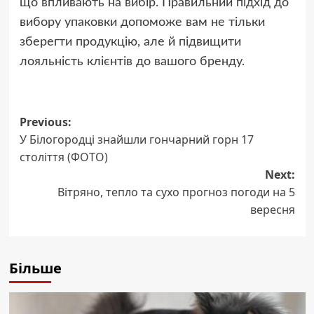
що впливають на вибір. Правильний підхід до
вибору упаковки допоможе вам не тільки
зберегти продукцію, але й підвищити
лояльність клієнтів до вашого бренду.
Post
Previous:
У Білогородці знайшли гончарний горн 17
navigation
століття (ФОТО)
Next:
Вітряно, тепло та сухо прогноз погоди на 5
вересня
Більше