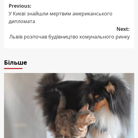
Post
Previous:
У Києві знайшли мертвим американського
navigation
дипломата
Next:
Львів розпочав будівництво комунального ринку
Більше