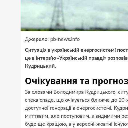
Джерело:
pb-news.info
Ситуація в українській енергосистемі пос
це в інтерв’ю «Українській правді» розпо
Кудрицький.
Очікування та прогно
За словами Володимира Кудрицького, ситу
спека спаде, що очікується ближче до 20-
доступної генерації в енергосистемі. Куд
миттєвим, але поступовим, з видимими рез
буде ще кращою, а у вересні-жовтні існую