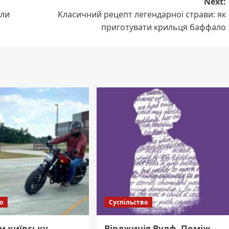
Next:
али
Класичний рецепт легендарної страви: як
приготувати крильця баффало
о
Суспільство
и київську
Вірджинія Вулф. Поміж