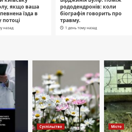
лу, якщо ваша
рододендронів: коли
певнена їзда в
біографія говорить про
 потоці
травму.
му назад
1 день тому назад
Суспільство
Місто