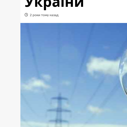
України
2 роки тому назад