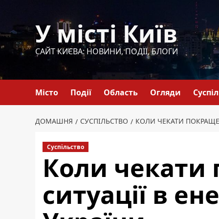
Перейти
до
У місті Київ
вмісту
САЙТ КИЄВА: НОВИНИ, ПОДІЇ, БЛОГИ
Місто
Події
Область
Огляди
Суспі
ДОМАШНЯ
СУСПІЛЬСТВО
КОЛИ ЧЕКАТИ ПОКРАЩЕН
Суспільство
Коли чекати
ситуації в ен