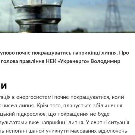
тупово почне покращуватись наприкінці липня. Про
вів голова правління НЕК «Укренерго» Володимир
зи
ація в енергосистемі почне покращуватися, коли
х чисел липня. Крім того, планується збільшення
рицький підкреслює, що покращення не буде
ультатами вже наприкінці липня. У серпні ситуація
ть непогані шанси уникнути масованих відключень