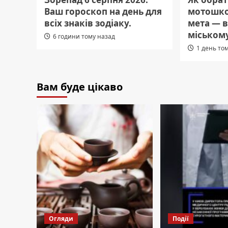
Ваш гороскоп на день для
мотошко
всіх знаків зодіаку.
мета — в
міському
6 години тому назад
1 день то
Вам буде цікаво
Огляди
Події