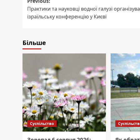
Post
Previous:
Практики та науковці водної галузі організув
navigation
ізраїльську конференцію у Києві
Більше
Суспільство
Суспільств
Зорепад 6 серпня 2026:
Як обрат