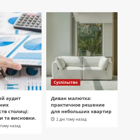
Суспільство
ий аудит
Диван малютка:
них
практичное решение
тв столиці:
для небольших квартир
и та висновки.
2 дні тому назад
 тому назад