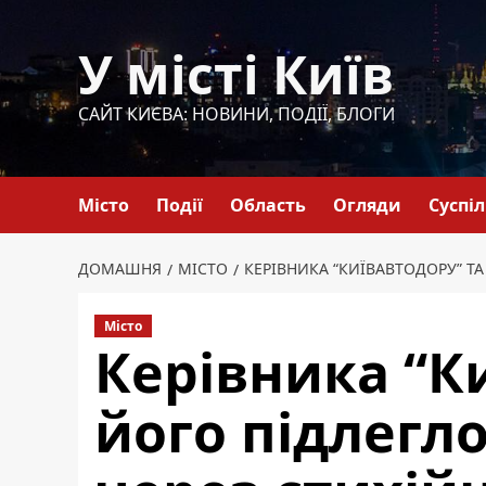
Перейти
до
У місті Київ
вмісту
САЙТ КИЄВА: НОВИНИ, ПОДІЇ, БЛОГИ
Місто
Події
Область
Огляди
Суспі
ДОМАШНЯ
МІСТО
КЕРІВНИКА “КИЇВАВТОДОРУ” Т
Місто
Керівника “К
його підлегл