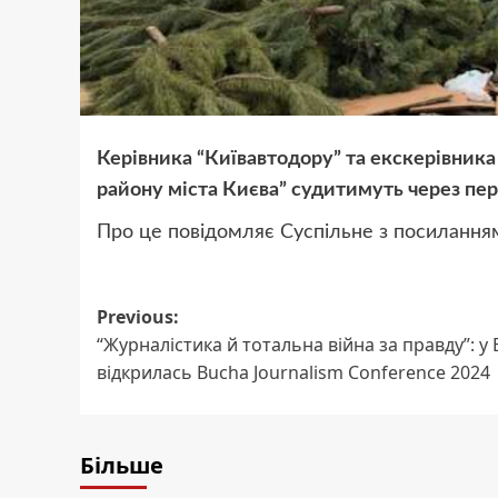
Керівника “Київавтодору” та екскерівник
району міста Києва” судитимуть через пе
Про це повідомляє Суспільне з посиланням
Post
Previous:
“Журналістика й тотальна війна за правду”: у 
navigation
відкрилась Bucha Journalism Conference 2024
Більше