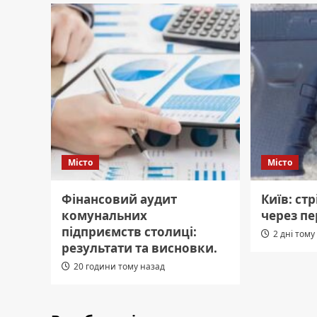
Місто
Місто
Фінансовий аудит
Київ: ст
комунальних
через пе
підприємств столиці:
2 дні тому
результати та висновки.
20 години тому назад