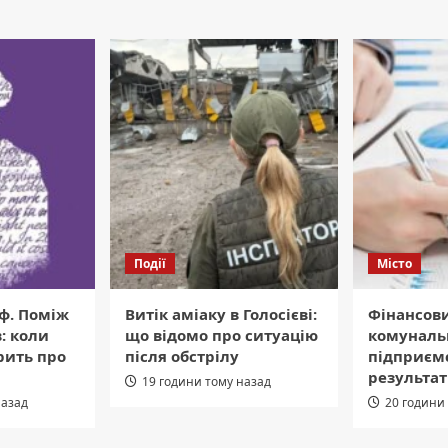
Події
Місто
ф. Поміж
Витік аміаку в Голосієві:
Фінансов
: коли
що відомо про ситуацію
комуналь
рить про
після обстрілу
підприємс
результат
19 години тому назад
назад
20 години