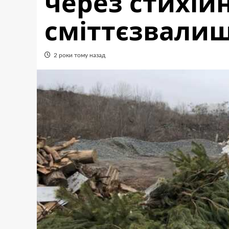
через стихій
сміттєзвали
2 роки тому назад