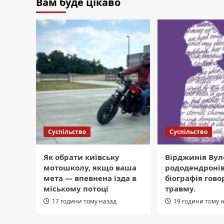
Вам буде цікаво
Суспільство
Суспільство
Як обрати київську
Вірджинія Вул
мотошколу, якщо ваша
рододендронів
мета — впевнена їзда в
біографія гово
міському потоці
травму.
17 години тому назад
19 години тому 