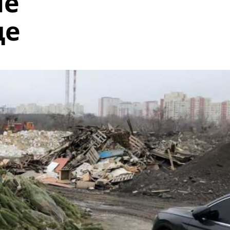
не
ще