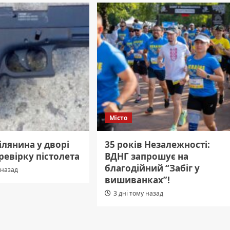
Місто
рілянина у дворі
35 років Незалежності:
ревірку пістолета
ВДНГ запрошує на
благодійний “Забіг у
 назад
вишиванках”!
3 дні тому назад