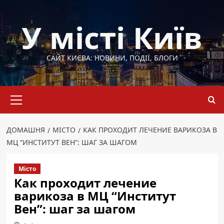
Перейти
до
У місті Київ
вмісту
САЙТ КИЄВА: НОВИНИ, ПОДІЇ, БЛОГИ
Основне
меню
ДОМАШНЯ
МІСТО
КАК ПРОХОДИТ ЛЕЧЕНИЕ ВАРИКОЗА В
МЦ “ИНСТИТУТ ВЕН”: ШАГ ЗА ШАГОМ
Місто
Как проходит лечение
варикоза в МЦ “Институт
Вен”: шаг за шагом