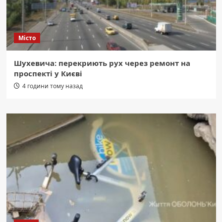
Місто
Шухевича: перекриють рух через ремонт на
проспекті у Києві
4 години тому назад