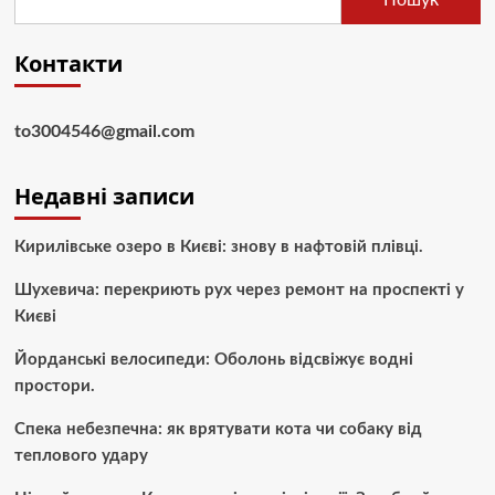
Контакти
to3004546@gmail.com
Недавні записи
Кирилівське озеро в Києві: знову в нафтовій плівці.
Шухевича: перекриють рух через ремонт на проспекті у
Києві
Йорданські велосипеди: Оболонь відсвіжує водні
простори.
Спека небезпечна: як врятувати кота чи собаку від
теплового удару