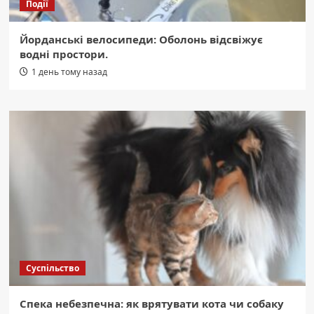
Події
Йорданські велосипеди: Оболонь відсвіжує
водні простори.
1 день тому назад
Суспільство
Спека небезпечна: як врятувати кота чи собаку