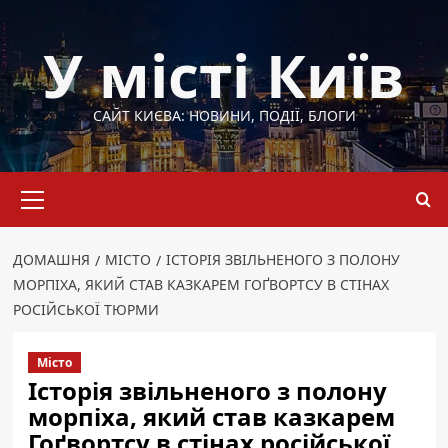
Перейти
до
У місті Київ
вмісту
САЙТ КИЄВА: НОВИНИ, ПОДІЇ, БЛОГИ
Основне
меню
ДОМАШНЯ
МІСТО
ІСТОРІЯ ЗВІЛЬНЕНОГО З ПОЛОНУ
МОРПІХА, ЯКИЙ СТАВ КАЗКАРЕМ ГОҐВОРТСУ В СТІНАХ
РОСІЙСЬКОЇ ТЮРМИ
Місто
Історія звільненого з полону
морпіха, який став казкарем
Гоґвортсу в стінах російської