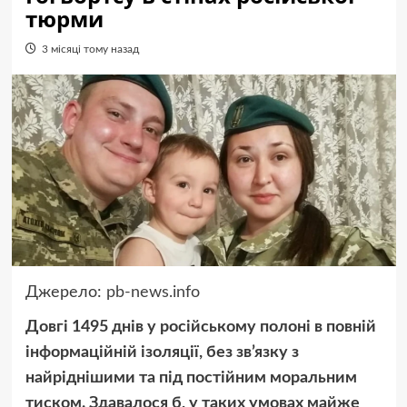
тюрми
3 місяці тому назад
Джерело:
pb-news.info
Довгі 1495 днів у російському полоні в повній
інформаційній ізоляції, без зв’язку з
найріднішими та під постійним моральним
тиском. Здавалося б, у таких умовах майже