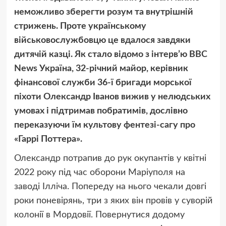
неможливо зберегти розум та внутрішній
стрижень. Проте українському
військовослужбовцю це вдалося завдяки
дитячій казці. Як стало відомо з інтерв’ю BBC
News Україна, 32-річний майор, керівник
фінансової служби 36-ї бригади морської
піхоти Олександр Іванов вижив у нелюдських
умовах і підтримав побратимів, дослівно
переказуючи їм культову фентезі-сагу про
«Гаррі Поттера».
Олександр потрапив до рук окупантів у квітні
2022 року під час оборони Маріуполя на
заводі Ілліча. Попереду на нього чекали довгі
роки поневірянь, три з яких він провів у суворій
колонії в Мордовії. Повернутися додому