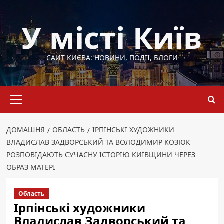
Перейти
до
У місті Київ
вмісту
САЙТ КИЄВА: НОВИНИ, ПОДІЇ, БЛОГИ
Основне
меню
ДОМАШНЯ
ОБЛАСТЬ
ІРПІНСЬКІ ХУДОЖНИКИ
ВЛАДИСЛАВ ЗАДВОРСЬКИЙ ТА ВОЛОДИМИР КОЗЮК
РОЗПОВІДАЮТЬ СУЧАСНУ ІСТОРІЮ КИЇВЩИНИ ЧЕРЕЗ
ОБРАЗ МАТЕРІ
Область
Ірпінські художники
Владислав Задворський та