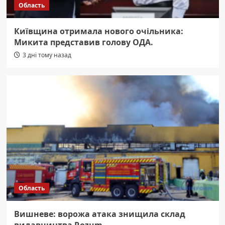
Область
Київщина отримала нового очільника:
Микита представив голову ОДА.
3 дні тому назад
Область
Вишневе: ворожа атака знищила склад
видавництва Rozum