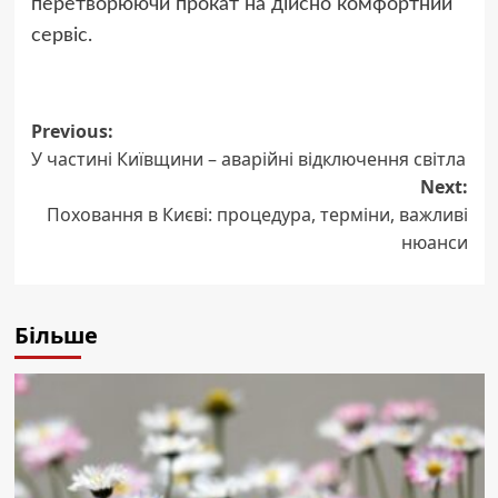
перетворюючи прокат на дійсно комфортний
сервіс.
Post
Previous:
У частині Київщини – аварійні відключення світла
navigation
Next:
Поховання в Києві: процедура, терміни, важливі
нюанси
Більше