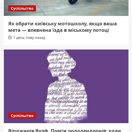
Суспільство
Як обрати київську мотошколу, якщо ваша
мета — впевнена їзда в міському потоці
1 день тому назад
Суспільство
Вірджинія Вулф. Поміж рододендронів: коли