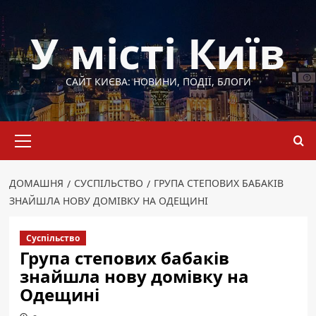
Перейти
до
У місті Київ
вмісту
САЙТ КИЄВА: НОВИНИ, ПОДІЇ, БЛОГИ
Основне
меню
ДОМАШНЯ
СУСПІЛЬСТВО
ГРУПА СТЕПОВИХ БАБАКІВ
ЗНАЙШЛА НОВУ ДОМІВКУ НА ОДЕЩИНІ
Суспільство
Група степових бабаків
знайшла нову домівку на
Одещині