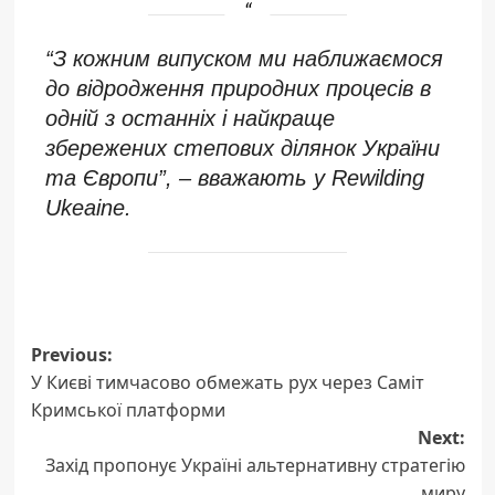
“З кожним випуском ми наближаємося
до відродження природних процесів в
одній з останніх і найкраще
збережених степових ділянок України
та Європи”, – вважають у Rewilding
Ukeaine.
Post
Previous:
У Києві тимчасово обмежать рух через Саміт
navigation
Кримської платформи
Next:
Захід пропонує Україні альтернативну стратегію
миру