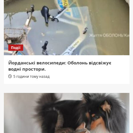
Події
Йорданські велосипеди: Оболонь відсвіжує
водні простори.
5 години тому назад