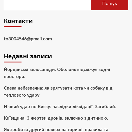
Пошук
Контакти
to3004546@gmail.com
Недавні записи
Йорданські велосипеди: Оболонь відсвіжує водні
простори.
Спека небезпечна: як врятувати кота чи собаку від
теплового удару
Нічний удар по Києву: наслідки ліквідації. Загиблий.
Київщина: 3 жертви дронів, включно з дитиною.
Як зробити другий поверх на горищі: правила та