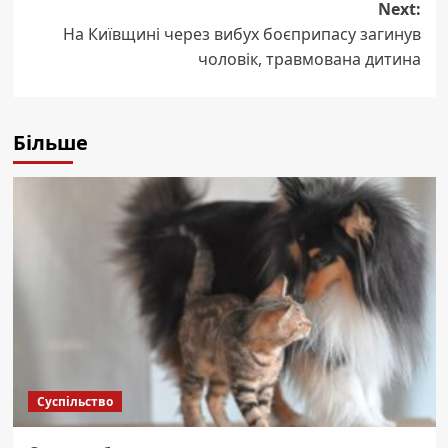
Next:
На Київщині через вибух боєприпасу загинув
чоловік, травмована дитина
Більше
Суспільство