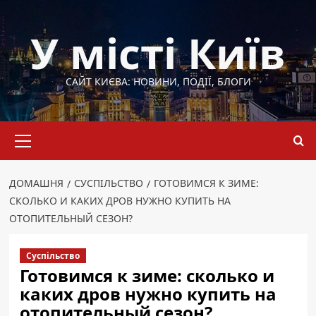
Перейти
до
У місті Київ
вмісту
САЙТ КИЄВА: НОВИНИ, ПОДІЇ, БЛОГИ
Основне
меню
ДОМАШНЯ
СУСПІЛЬСТВО
ГОТОВИМСЯ К ЗИМЕ:
СКОЛЬКО И КАКИХ ДРОВ НУЖНО КУПИТЬ НА
ОТОПИТЕЛЬНЫЙ СЕЗОН?
Суспільство
Готовимся к зиме: сколько и
каких дров нужно купить на
отопительный сезон?