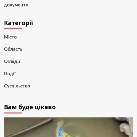
документи
Категорії
Місто
Область
Огляди
Події
Суспільство
Вам буде цікаво