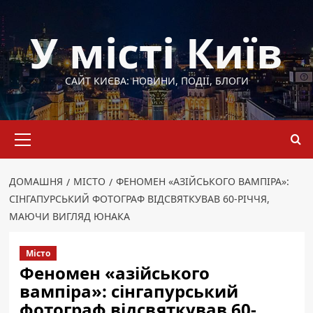
Перейти
до
У місті Київ
вмісту
САЙТ КИЄВА: НОВИНИ, ПОДІЇ, БЛОГИ
Основне
меню
ДОМАШНЯ
МІСТО
ФЕНОМЕН «АЗІЙСЬКОГО ВАМПІРА»:
СІНГАПУРСЬКИЙ ФОТОГРАФ ВІДСВЯТКУВАВ 60-РІЧЧЯ,
МАЮЧИ ВИГЛЯД ЮНАКА
Місто
Феномен «азійського
вампіра»: сінгапурський
фотограф відсвяткував 60-