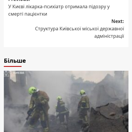
Post
У Києві лікарка-психіатр отримала підозру у
navigation
смерті пацієнтки
Next:
Структура Київської міської державної
адміністрації
Більше