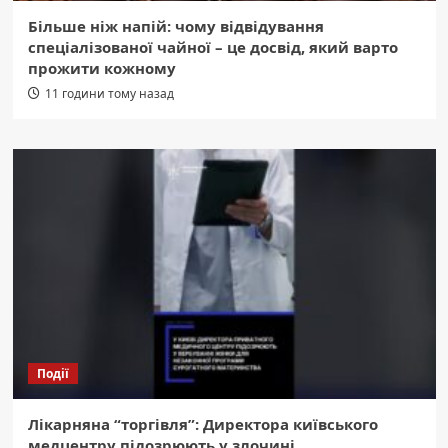
Більше ніж напій: чому відвідування
спеціалізованої чайної – це досвід, який варто
прожити кожному
11 години тому назад
Події
Лікарняна “торгівля”: Директора київського
медцентру підозрюють у злочині.