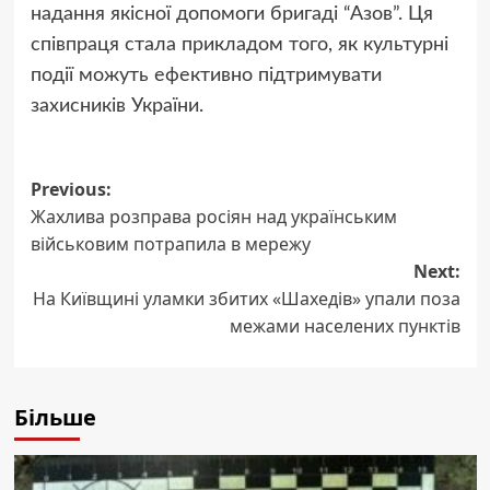
надання якісної допомоги бригаді “Азов”. Ця
співпраця стала прикладом того, як культурні
події можуть ефективно підтримувати
захисників України.
Post
Previous:
Жахлива розправа росіян над українським
navigation
військовим потрапила в мережу
Next:
На Київщині уламки збитих «Шахедів» упали поза
межами населених пунктів
Більше