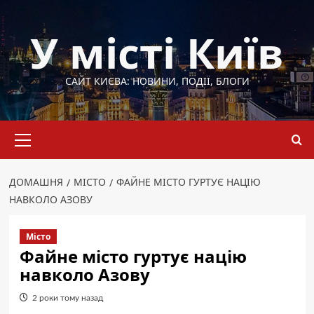
Перейти
до
У місті Київ
вмісту
САЙТ КИЄВА: НОВИНИ, ПОДІЇ, БЛОГИ
Основне
меню
ДОМАШНЯ
МІСТО
ФАЙНЕ МІСТО ГУРТУЄ НАЦІЮ
НАВКОЛО АЗОВУ
Місто
Файне місто гуртує націю
навколо Азову
2 роки тому назад