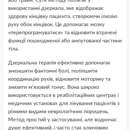
або травм. Суть методу полягає у
використанні дзеркала, яке відображає
здорову кінцівку пацієнта, створюючи ілюзію
руху обох кінцівок. Це допомагає мозку
«перепрограмуватися» та відновити втрачені
функції пошкодженої або ампутованої частини
тіла.
Дзеркальна терапія ефективно допомагає
зменшити фантомні болі, поліпшити
координацію рухів, відновити моторику та
знизити м’язовий тонус. Вона широко
використовується в реабілітаційних центрах і
медичних установах для лікування пацієнтів з
різними видами неврологічних порушень.
Метод простий у застосуванні, але водночас
дуже ефективний, і часто стає ключовим