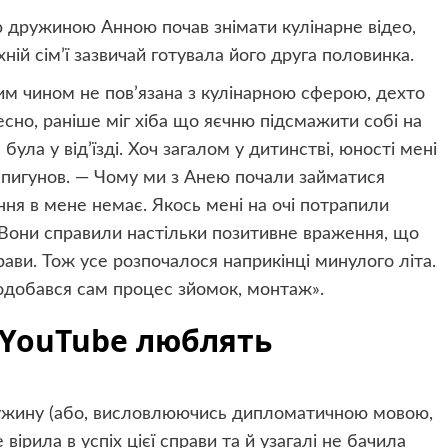
єю дружиною Анною почав знімати кулінарне відео,
їхній сім’ї зазвичай готувала його друга половинка.
им чином не пов’язана з кулінарною сферою, дехто
чесно, раніше міг хіба що яєчню підсмажити собі на
була у від’їзді. Хоч загалом у дитинстві, юності мені
Шпигунов. — Чому ми з Анею почали займатися
ання в мене немає. Якось мені на очі потрапили
 Вони справили настільки позитивне враження, що
рави. Тож усе розпочалося наприкінці минулого літа.
одобався сам процес зйомок, монтаж».
 YouTube люблять
ружину (або, висловлюючись дипломатичною мовою,
вірила в успіх цієї справи та й узагалі не бачила