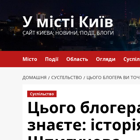
Перейти
до
У місті Київ
вмісту
САЙТ КИЄВА: НОВИНИ, ПОДІЇ, БЛОГИ
Місто
Події
Область
Огляди
Суспі
ДОМАШНЯ
СУСПІЛЬСТВО
ЦЬОГО БЛОГЕРА ВИ ТОЧ
Суспільство
Цього блогер
знаєте: історі