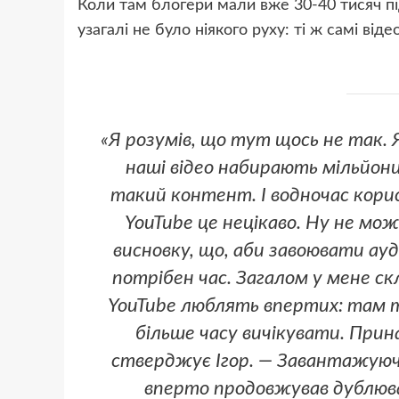
Коли там блогери мали вже 30-40 тисяч пі
узагалі не було ніякого руху: ті ж самі від
«Я розумів, що тут щось не так.
наші відео набирають мільйон
такий контент. І водночас кори
YouTube це нецікаво. Ну не м
висновку, що, аби завоювати ау
потрібен час. Загалом у мене ск
YouTube люблять впертих: там т
більше часу вичікувати. Прин
стверджує Ігор. — Завантажуючи 
вперто продовжував дублюват