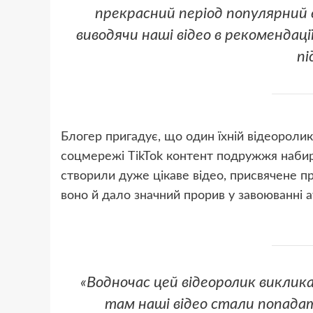
прекрасний період популярний 
виводячи наші відео в рекомендаці
пі
Блогер пригадує, що один їхній відеороли
соцмережі TikTok контент подружжя набир
створили дуже цікаве відео, присвячене 
воно й дало значний прорив у завоюванні а
«Водночас цей відеоролик викликав
там наші відео стали попадати