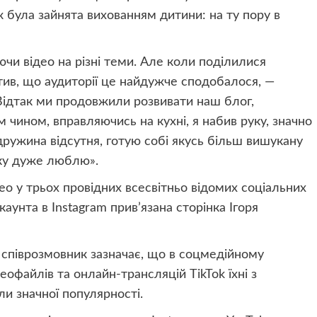
 ж була зайнята вихованням дитини: на ту пору в
чи відео на різні теми. Але коли поділилися
ітив, що аудиторії це найдужче сподобалося, —
Відтак ми продовжили розвивати наш блог,
 чином, вправляючись на кухні, я набив руку, значно
 дружина відсутня, готую собі якусь більш вишукану
яку дуже люблю».
ео у трьох провідних всесвітньо відомих соціальних
каунта в Instagram прив’язана сторінка Ігоря
 співрозмовник зазначає, що в соцмедійному
офайлів та онлайн-трансляцій TikTok їхні з
 значної популярності.