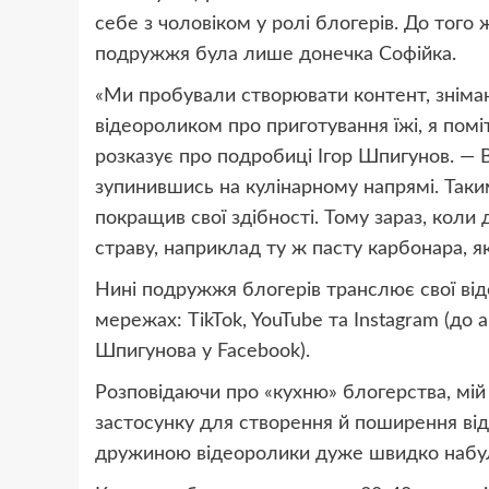
себе з чоловіком у ролі блогерів. До того
подружжя була лише донечка Софійка.
«Ми пробували створювати контент, знімаю
відеороликом про приготування їжі, я пом
розказує про подробиці Ігор Шпигунов. — 
зупинившись на кулінарному напрямі. Таким
покращив свої здібності. Тому зараз, коли
страву, наприклад ту ж пасту карбонара, 
Нині подружжя блогерів транслює свої від
мережах: TikTok, YouTube та Instagram (до а
Шпигунова у Facebook).
Розповідаючи про «кухню» блогерства, мій
застосунку для створення й поширення віде
дружиною відеоролики дуже швидко набули