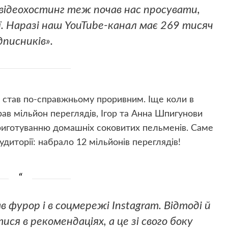
відеохостинг теж почав нас просувати,
ї. Наразі наш YouTube-канал має 269 тисяч
дписників».
к став по-справжньому проривним. Іще коли в
ав мільйон переглядів, Ігор та Анна Шпигунови
приготуванню домашніх соковитих пельменів. Саме
удиторії: набрало 12 мільйонів переглядів!
 фурор і в соцмережі Instagram. Відтоді й
ся в рекомендаціях, а це зі свого боку