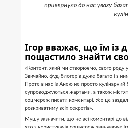
привернуло до нас увагу бага
кулі
Ігор вважає, що їм із
пощастило знайти сво
«Контент, який ми створюємо, свого роду у
Звичайно, фуд-блогерів дуже багато і з ни
Проте в нас із Анею не просто кулінарний
супроводжуються жартами, а також містят
соцмереж писати коментарі. Усе це заздале
розкриватиму всіх секретів».
Мушу зазначити, що не всі коментарі до ві
хто з користувачів соцмереж звинувачує І