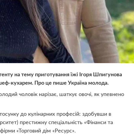
тенту на тему приготування їжі Ігоря Шпигунова
, шеф-кухарем. Про це пише Україна молода.
олодий чоловік нарізає, шаткує овочі, як упевнено
 стосунку до кулінарних професій: здобувши в
ерситет) престижну спеціальність «Фінанси та
фірми «Торговий дім «Ресурс».