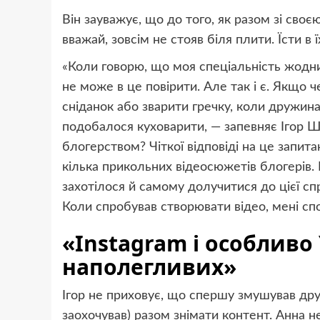
Він зауважує, що до того, як разом зі сво
вважай, зовсім не стояв біля плити. Їсти в 
«Коли говорю, що моя спеціальність жодн
не може в це повірити. Але так і є. Якщо 
сніданок або зварити гречку, коли дружина 
подобалося куховарити, — запевняє Ігор 
блогерством? Чіткої відповіді на це запит
кілька прикольних відеосюжетів блогерів.
захотілося й самому долучитися до цієї сп
Коли спробував створювати відео, мені сп
«Instagram і особливо
наполегливих»
Ігор не приховує, що спершу змушував д
заохочував) разом знімати контент. Анна не 