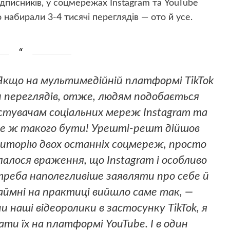
дписників, у соцмережах Instagram та YouTube
ео набирали 3-4 тисячі переглядів — ото й усе.
 Якщо на мультимедійній платформі TikTok
и переглядів, отже, людям подобається
стувачам соціальних мереж Instagram та
оже ж такого бути! Урешті-решт дійшов
диторію двох останніх соцмереж, просто
лалося враження, що Instagram і особливо
реба наполегливіше заявляти про себе й
аймні на практиці вийшло саме так, —
наші відеоролики в застосунку TikTok, я
и їх на платформі YouTube. І в один