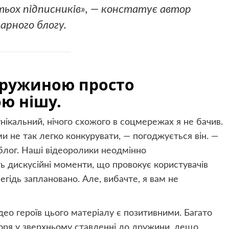
тьох підписників», — констатує автор
нарного блогу.
 дружиною просто
ю нішу.
нікальний, нічого схожого в соцмережах я не бачив.
ми не так легко конкурувати, — погоджується він. —
 блог. Наші відеоролики неодмінно
ь дискусійні моменти, що провокує користувачів
гідь заплановано. Але, вибачте, я вам не
део героїв цього матеріалу є позитивними. Багато
горя у зверхньому ставленні до дружини, дещо