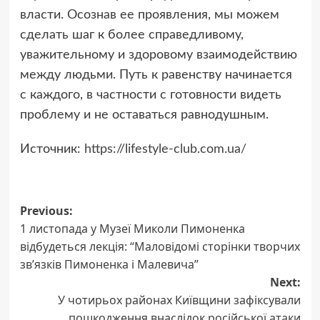
власти. Осознав ее проявления, мы можем
сделать шаг к более справедливому,
уважительному и здоровому взаимодействию
между людьми. Путь к равенству начинается
с каждого, в частности с готовности видеть
проблему и не оставаться равнодушным.
Источник:
https://lifestyle-club.com.ua/
Post
Previous:
1 листопада у Музеї Миколи Пимоненка
navigation
відбудеться лекція: “Маловідомі сторінки творчих
зв’язків Пимоненка і Малевича”
Next:
У чотирьох районах Київщини зафіксували
пошкодження внаслідок російської атаки