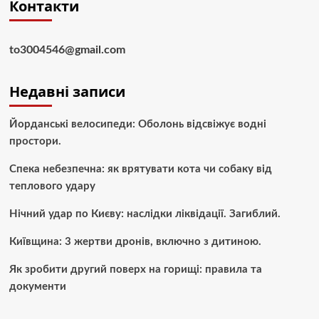
Контакти
to3004546@gmail.com
Недавні записи
Йорданські велосипеди: Оболонь відсвіжує водні
простори.
Спека небезпечна: як врятувати кота чи собаку від
теплового удару
Нічний удар по Києву: наслідки ліквідації. Загиблий.
Київщина: 3 жертви дронів, включно з дитиною.
Як зробити другий поверх на горищі: правила та
документи