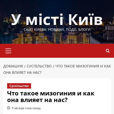
Перейти
до
У місті Київ
вмісту
САЙТ КИЄВА: НОВИНИ, ПОДІЇ, БЛОГИ
Основне
меню
ДОМАШНЯ
СУСПІЛЬСТВО
ЧТО ТАКОЕ МИЗОГИНИЯ И КАК
ОНА ВЛИЯЕТ НА НАС?
Суспільство
Что такое мизогиния и как
она влияет на нас?
9 місяців тому назад