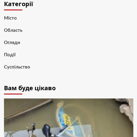
Категорії
Місто
Область
Огляди
Події
Суспільство
Вам буде цікаво