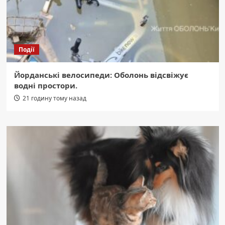
Події
Йорданські велосипеди: Оболонь відсвіжує
водні простори.
21 годину тому назад