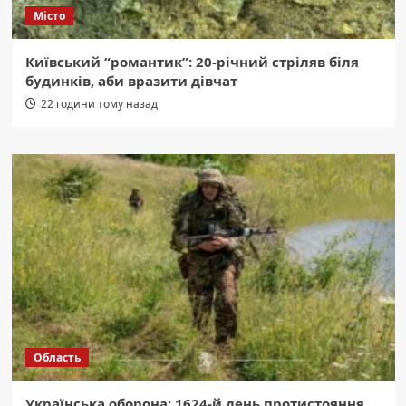
Місто
Київський “романтик”: 20-річний стріляв біля
будинків, аби вразити дівчат
22 години тому назад
Область
Українська оборона: 1624-й день протистояння