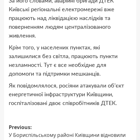
За його словами, аварійні бригади ДТЕК
Київські регіональні електромережі вже
працюють над ліквідацією наслідків та
поверненням людям централізованого
живлення.
Крім того, у населених пунктах, які
залишилися без світла, працюють пункти
незламності. Тут є все необхідне для
допомоги та підтримки мешканців.
Як повідомлялося, росіяни атакували обʼєкт
енергетичної інфраструктури Київщини,
госпіталізовані двоє співробітників ДТЕК.
Post
Previous:
У Бориспільському районі Київщини відновили
navigation