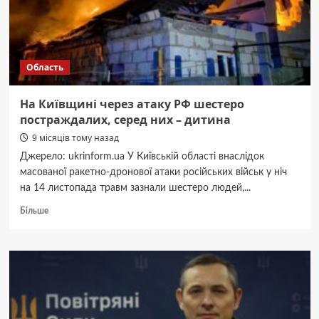
Область
На Київщині через атаку РФ шестеро
постраждалих, серед них – дитина
9 місяців тому назад
Джерело: ukrinform.ua У Київській області внаслідок
масованої ракетно-дронової атаки російських військ у ніч
на 14 листопада травм зазнали шестеро людей,...
Докладніше
Більше
про
На
Київщині
через
атаку
РФ
шестеро
постраждалих,