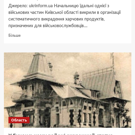
Джерело: ukrinform.ua Начальницю їдальні однієї з
військових частин Київської області викрили в організації
систематичного викрадення харчових продуктів,
призначених для військовослужбовців....
Докладніше
Більше
про
На
Київщині
викрили
розкрадання
продуктів
у
військовій
частині
на
понад
3
мільйони
Область