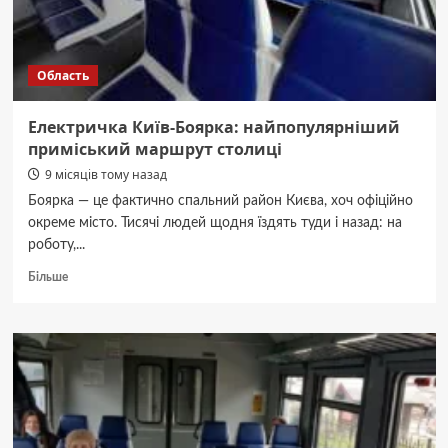
Область
Електричка Київ-Боярка: найпопулярніший
приміський маршрут столиці
9 місяців тому назад
Боярка — це фактично спальний район Києва, хоч офіційно
окреме місто. Тисячі людей щодня їздять туди і назад: на
роботу,...
Докладніше
Більше
про
Електричка
Київ-
Боярка:
найпопулярніший
приміський
маршрут
столиці