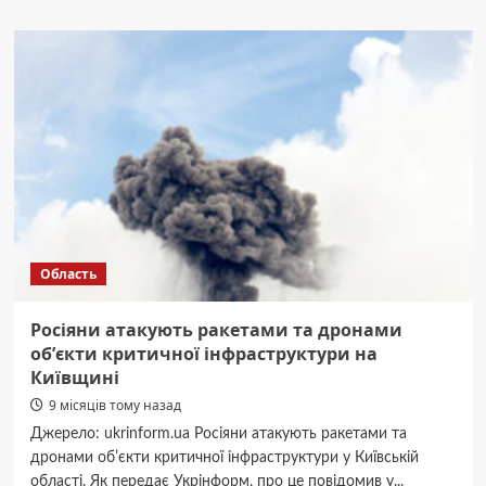
На
Київщині
завершили
будівництво
центру
ідентифікації
тіл
Область
Росіяни атакують ракетами та дронами
обʼєкти критичної інфраструктури на
Київщині
9 місяців тому назад
Джерело: ukrinform.ua Росіяни атакують ракетами та
дронами обʼєкти критичної інфраструктури у Київській
області. Як передає Укрінформ, про це повідомив у...