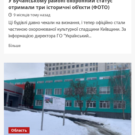
У Бучанському районі охоронний статус
отримали три історичні об’єкти (ФОТО)
9 місяців тому назад
Ці будівлі давно чекали на визнання, і тепер офіційно стали
частиною охоронюваної культурної спадщини Київщини. За
інформацією директора ГО “Український...
Докладніше
Більше
про
У
Бучанському
районі
охоронний
статус
отримали
три
історичні
об’єкти
(ФОТО)
Область