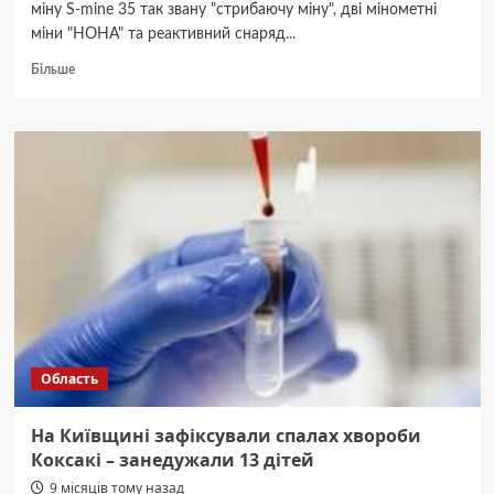
міну S-mine 35 так звану "стрибаючу міну", дві мінометні
міни "НОНА" та реактивний снаряд...
Докладніше
Більше
про
У
Бучанському
районі
під
час
збирання
грибів
місцевий
мешканець
натрапив
на
протипіхотну
осколкову
Область
міну
(ФОТО)
На Київщині зафіксували спалах хвороби
Коксакі – занедужали 13 дітей
9 місяців тому назад