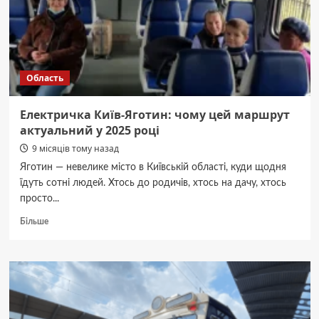
Область
Електричка Київ-Яготин: чому цей маршрут
актуальний у 2025 році
9 місяців тому назад
Яготин — невелике місто в Київській області, куди щодня
їдуть сотні людей. Хтось до родичів, хтось на дачу, хтось
просто...
Докладніше
Більше
про
Електричка
Київ-
Яготин:
чому
цей
маршрут