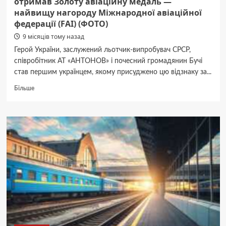
отримав Золоту авіаційну медаль —
найвищу нагороду Міжнародної авіаційної
федерації (FAI) (ФОТО)
9 місяців тому назад
Герой України, заслужений льотчик-випробувач СРСР,
співробітник АТ «АНТОНОВ» і почесний громадянин Бучі
став першим українцем, якому присуджено цю відзнаку за...
Докладніше
Більше
про
Бучанець
Олександр
Васильович
Галуненко
отримав
Золоту
авіаційну
медаль
—
найвищу
нагороду
Міжнародної
авіаційної