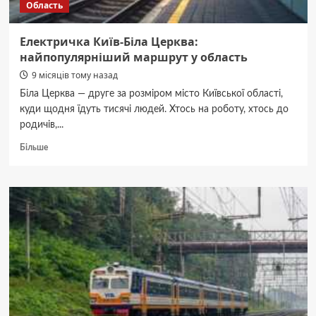
Область
федерації
(FAI)
(ФОТО)
Електричка Київ-Біла Церква:
найпопулярніший маршрут у область
9 місяців тому назад
Біла Церква — друге за розміром місто Київської області,
куди щодня їдуть тисячі людей. Хтось на роботу, хтось до
родичів,...
Докладніше
Більше
про
Електричка
Київ-
Біла
Церква:
найпопулярніший
маршрут
у
область