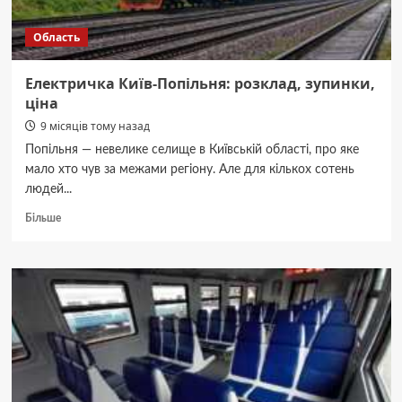
Область
Електричка Київ-Попільня: розклад, зупинки,
ціна
9 місяців тому назад
Попільня — невелике селище в Київській області, про яке
мало хто чув за межами регіону. Але для кількох сотень
людей...
Докладніше
Більше
про
Електричка
Київ-
Попільня:
розклад,
зупинки,
ціна