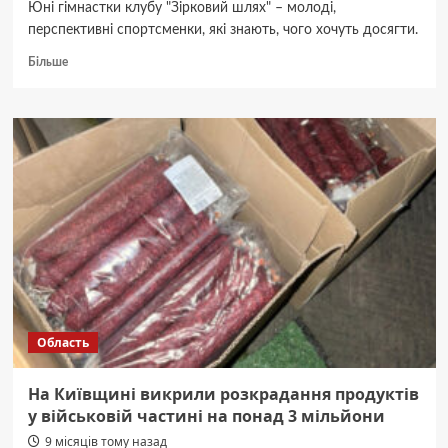
Юні гімнастки клубу "Зірковий шлях" – молоді,
перспективні спортсменки, які знають, чого хочуть досягти.
Докладніше
Більше
про
“Спорт
обов’язково
має
бути
в
житті
кожної
дитини”.
Інтерв’ю
з
майстром
спорту
України
Область
з
художньої
гімнастики
На Київщині викрили розкрадання продуктів
Даріною
у військовій частині на понад 3 мільйони
Меркуловою
9 місяців тому назад