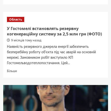
про
Атака
на
Київщину:
Область
п’ятеро
постраждалих,
У Гостомелі встановлять резервну
пошкоджені
когенераційну систему за 2,5 млн грн (ФОТО)
понад
9 місяців тому назад
20
будинків
Наявність резервного джерела енергії забезпечить
і
безперебійну роботу об'єкта під час аварій на основній
автомобілі
мережі. Замовником робіт виступило КП
Гостомельводотеплопостачання. Цей...
Докладніше
Більше
про
У
Гостомелі
встановлять
резервну
когенераційну
систему
за