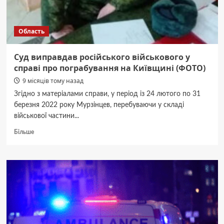
Бельгійського
агентства
з
Область
розвитку
Enabel
(ФОТО)
Суд виправдав російського військового у
справі про пограбування на Київщині (ФОТО)
9 місяців тому назад
Згідно з матеріалами справи, у період із 24 лютого по 31
березня 2022 року Мурзінцев, перебуваючи у складі
військової частини...
Докладніше
Більше
про
Суд
виправдав
російського
військового
у
справі
про
пограбування