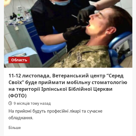
фізичний
стан
після
поранень,
потрібно
займатись
спортом”.
Інтерв’ю
з
ветераном
Область
війни
Максимом
Бондаренком
11-12 листопада, Ветеранський центр “Серед
Своїх” буде приймати мобільну стоматологію
на території Ірпінської Біблійної Церкви
(ФОТО)
9 місяців тому назад
На прийомі будуть професійні лікарі та сучасне
обладнання.
Докладніше
Більше
про