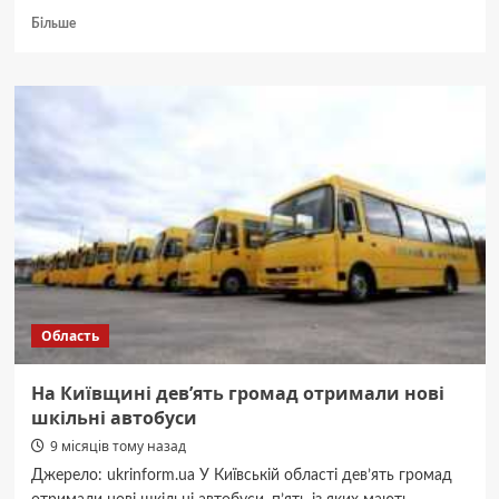
Докладніше
Більше
про
П’ятдесят
ветеранів
зійшли
на
Говерлу
в
межах
програми
реабілітації
(ФОТО)
Область
На Київщині дев’ять громад отримали нові
шкільні автобуси
9 місяців тому назад
Джерело: ukrinform.ua У Київській області дев’ять громад