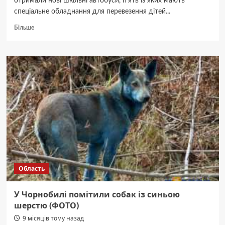
отримали нові шкільні автобуси, п’ять із яких мають
спеціальне обладнання для перевезення дітей...
Докладніше
Більше
про
На
Київщині
дев’ять
громад
отримали
нові
шкільні
автобуси
Область
У Чорнобилі помітили собак із синьою
шерстю (ФОТО)
9 місяців тому назад