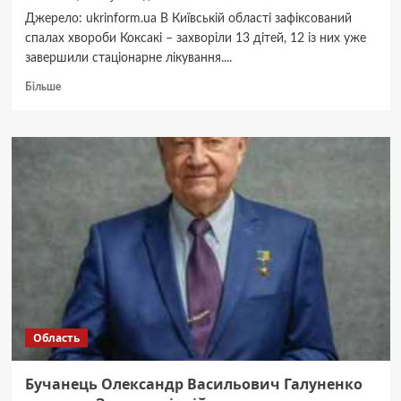
Джерело: ukrinform.ua В Київській області зафіксований
спалах хвороби Коксакі – захворіли 13 дітей, 12 із них уже
завершили стаціонарне лікування....
Докладніше
Більше
про
На
Київщині
зафіксували
спалах
хвороби
Коксакі
–
занедужали
13
дітей
Область
Бучанець Олександр Васильович Галуненко