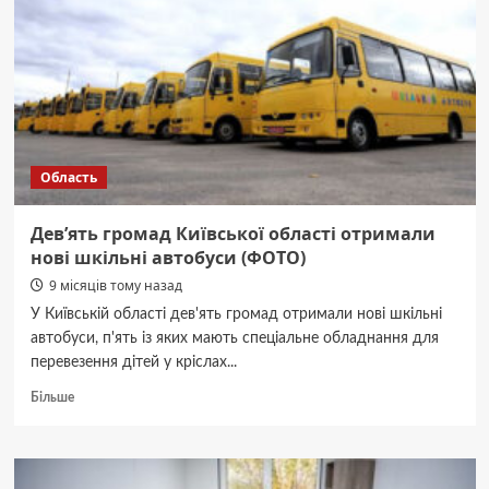
РФ
зафіксовані
на
Київщині
–
Ігнат
Область
Дев’ять громад Київської області отримали
нові шкільні автобуси (ФОТО)
9 місяців тому назад
У Київській області дев'ять громад отримали нові шкільні
автобуси, п'ять із яких мають спеціальне обладнання для
перевезення дітей у кріслах...
Докладніше
Більше
про
Дев’ять
громад
Київської