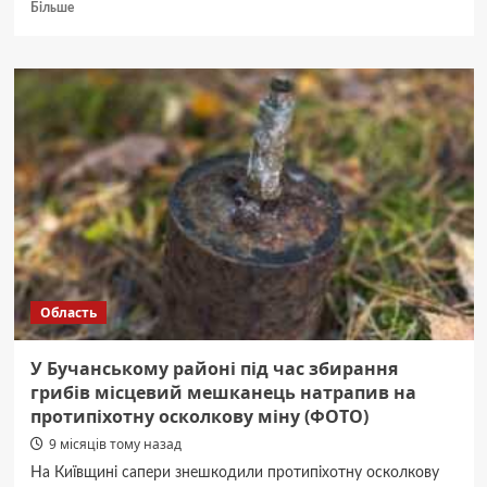
Докладніше
Більше
про
У
Києві
та
області
туман
утримається
до
ранку
6
листопада
Область
У Бучанському районі під час збирання
грибів місцевий мешканець натрапив на
протипіхотну осколкову міну (ФОТО)
9 місяців тому назад
На Київщині сапери знешкодили протипіхотну осколкову