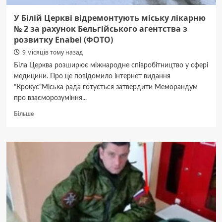
У Білій Церкві відремонтують міську лікарню
№ 2 за рахунок Бельгійського агентства з
розвитку Enabel (ФОТО)
9 місяців тому назад
Біла Церква розширює міжнародне співробітництво у сфері
медицини. Про це повідомило інтернет видання
"Крокус"Міська рада готується затвердити Меморандум
про взаєморозуміння...
Докладніше
Більше
про
У
Білій
Церкві
відремонтують
міську
лікарню
№
2
за
рахунок