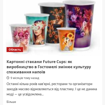
на
Київщині
планують
збудувати
фабрику-
кухню
(ФОТО)
Область
Картонні стакани Future Cups: як
виробництво в Гостомелі змінює культуру
споживання напоїв
9 місяців тому назад
Останні кілька років кав'ярні, ресторани та організатори
заходів масово відмовляються від пластику. І це не данина
моді — це усвідомлена...
Докладніше
Більше