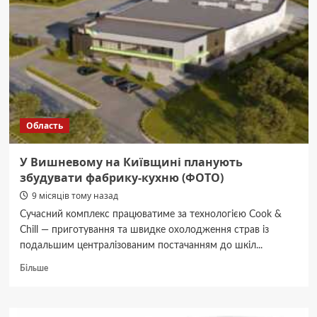
що
потрібно
знати
про
маршрут
Область
У Вишневому на Київщині планують
збудувати фабрику-кухню (ФОТО)
9 місяців тому назад
Сучасний комплекс працюватиме за технологією Cook &
Chill — приготування та швидке охолодження страв із
подальшим централізованим постачанням до шкіл...
Докладніше
Більше
про
У
Вишневому