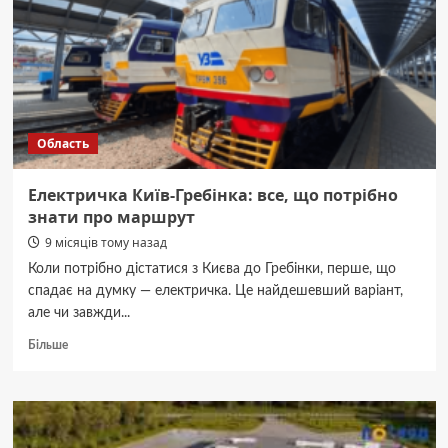
актуальний
у
2025
році
Область
Електричка Київ-Гребінка: все, що потрібно
знати про маршрут
9 місяців тому назад
Коли потрібно дістатися з Києва до Гребінки, перше, що
спадає на думку — електричка. Це найдешевший варіант,
але чи завжди...
Докладніше
Більше
про
Електричка
Київ-
Гребінка:
все,