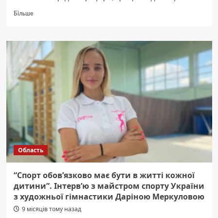
Докладніше
Більше
про
Росіяни
атакують
ракетами
та
дронами
обʼєкти
критичної
інфраструктури
на
Київщині
Область
“Спорт обов’язково має бути в житті кожної
дитини”. Інтерв’ю з майстром спорту України
з художньої гімнастики Даріною Меркуловою
9 місяців тому назад