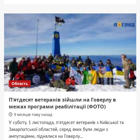
про
Картонні
стакани
Future
Cups:
як
виробництво
в
Гостомелі
змінює
культуру
споживання
напоїв
Область
П’ятдесят ветеранів зійшли на Говерлу в
межах програми реабілітації (ФОТО)
9 місяців тому назад
У суботу, 1 листопада, п’ятдесят ветеранів з Київської та
Закарпатської областей, серед яких були люди з
ампутаціями, піднялися на Говерлу...