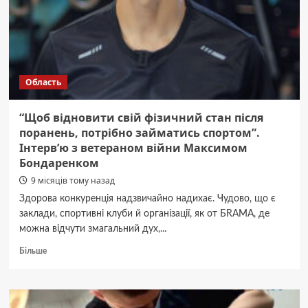
2,5
млн
грн
(ФОТО)
Область
“Щоб відновити свій фізичний стан після
поранень, потрібно займатись спортом”.
Інтерв’ю з ветераном війни Максимом
Бондаренком
9 місяців тому назад
Здорова конкуренція надзвичайно надихає. Чудово, що є
заклади, спортивні клуби й організації, як от БRAMA, де
можна відчути змагальний дух,...
Докладніше
Більше
про
“Щоб
відновити
свій