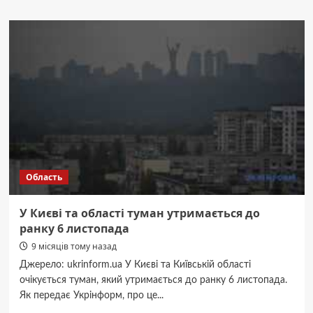
11-
12
листопада,
Ветеранський
центр
“Серед
Своїх”
буде
приймати
мобільну
стоматологію
на
території
Область
Ірпінської
Біблійної
Церкви
У Києві та області туман утримається до
(ФОТО)
ранку 6 листопада
9 місяців тому назад
Джерело: ukrinform.ua У Києві та Київській області
очікується туман, який утримається до ранку 6 листопада.
Як передає Укрінформ, про це...