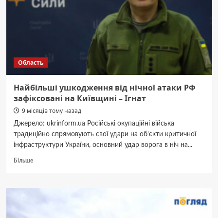
серед
них
–
дитина
Область
Найбільші ушкодження від нічної атаки РФ
зафіксовані на Київщині – Ігнат
9 місяців тому назад
Джерело: ukrinform.ua Російські окупаційні війська
традиційно спрямовують свої удари на об'єкти критичної
інфраструктури України, основний удар ворога в ніч на...
Докладніше
Більше
про
Найбільші
ушкодження
від
нічної
атаки