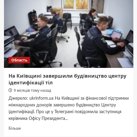
області
отримали
нові
шкільні
автобуси
(ФОТО)
Область
На Київщині завершили будівництво центру
ідентифікації тіл
9 місяців тому назад
Джерело: ukrinform.ua На Київщині за фінансової підтримки
міжнародних донорів завершено будівництво Центру
ідентифікації. Про це у Телеграмі повідомила заступниця
керівника Офісу Президента...
Докладніше
Більше
про