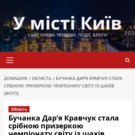
Перейти
до
У місті Київ
вмісту
САЙТ КИЄВА: НОВИНИ, ПОДІЇ, БЛОГИ
Основне
меню
ДОМАШНЯ
ОБЛАСТЬ
БУЧАНКА ДАР’Я КРАВЧУК СТАЛА
СРІБНОЮ ПРИЗЕРКОЮ ЧЕМПІОНАТУ СВІТУ ІЗ ШАХІВ
(ФОТО)
Область
Бучанка Дар’я Кравчук стала
срібною призеркою
чемпіонату світу із шахів