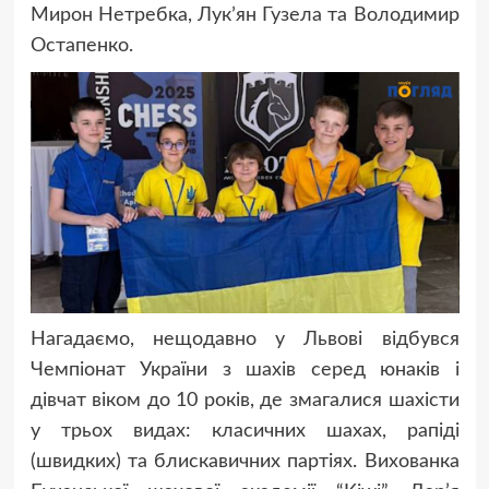
Мирон Нетребка, Лукʼян Гузела та Володимир
Остапенко.
Нагадаємо, нещодавно у Львові відбувся
Чемпіонат України з шахів серед юнаків і
дівчат віком до 10 років, де змагалися шахісти
у трьох видах: класичних шахах, рапіді
(швидких) та блискавичних партіях. Вихованка