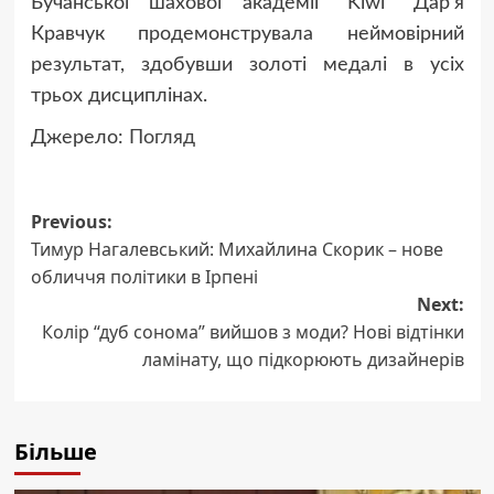
Бучанської шахової академії “Kiwi” Дар’я
Кравчук продемонструвала неймовірний
результат, здобувши золоті медалі в усіх
трьох дисциплінах.
Джерело:
Погляд
Post
Previous:
Тимур Нагалевський: Михайлина Скорик – нове
navigation
обличчя політики в Ірпені
Next:
Колір “дуб сонома” вийшов з моди? Нові відтінки
ламінату, що підкорюють дизайнерів
Більше