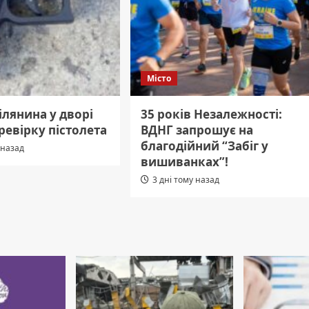
Місто
рілянина у дворі
35 років Незалежності:
ревірку пістолета
ВДНГ запрошує на
благодійний “Забіг у
 назад
вишиванках”!
3 дні тому назад