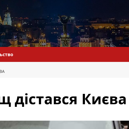
льство
ВА
щ дістався Києва