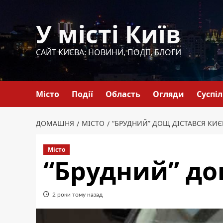
Перейти
до
У місті Київ
вмісту
САЙТ КИЄВА: НОВИНИ, ПОДІЇ, БЛОГИ
Місто
Події
Область
Огляди
Суспі
ДОМАШНЯ
МІСТО
“БРУДНИЙ” ДОЩ ДІСТАВСЯ КИЄ
Місто
“Брудний” до
2 роки тому назад