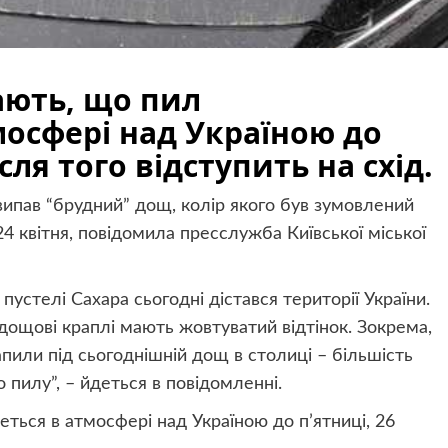
ють, що пил
осфері над Україною до
ісля того відступить на схід.
ни випав “брудний” дощ, колір якого був зумовлений
24 квітня, повідомила пресслужба Київської міської
пустелі Сахара сьогодні дістався території України.
 дощові краплі мають жовтуватий відтінок. Зокрема,
апили під сьогоднішній дощ в столиці – більшість
 пилу”, – йдеться в повідомленні.
ься в атмосфері над Україною до п’ятниці, 26