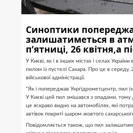
Синоптики попереджа
залишатиметься в атм
п’ятниці, 26 квітня,а п
У Києві, як і в інших містах і селах Украї
пилом із пустелі Сахара. Про це в середу, 
військової адміністрації.
“Як і попереджав Укргідрометцентр, пил із 
У Києві цей пил змішався з опадами, тому
це яскраво видно на автомобілях, які потр
автівок покриті шаром жовтого сахарського
Повідомляється також, що пил залишатимет