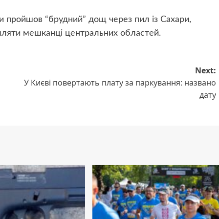
ни пройшов “брудний” дощ через пил із Сахари,
омляти мешканці центральних областей.
Next:
У Києві повертають плату за паркування: названо
дату