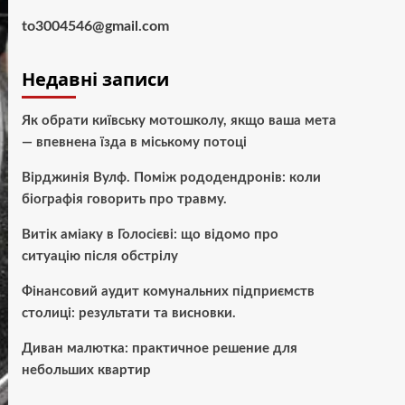
to3004546@gmail.com
Недавні записи
Як обрати київську мотошколу, якщо ваша мета
— впевнена їзда в міському потоці
Вірджинія Вулф. Поміж рододендронів: коли
біографія говорить про травму.
Витік аміаку в Голосієві: що відомо про
ситуацію після обстрілу
Фінансовий аудит комунальних підприємств
столиці: результати та висновки.
Диван малютка: практичное решение для
небольших квартир