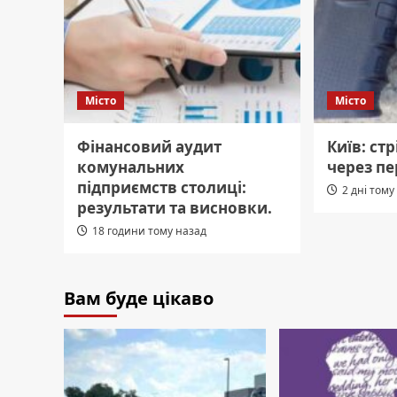
Місто
Місто
Фінансовий аудит
Київ: ст
комунальних
через пе
підприємств столиці:
2 дні тому
результати та висновки.
18 години тому назад
Вам буде цікаво