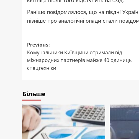
квітня,а після того відступить на схід.
Раніше повідомлялося, що на півдні Украї
пізніше про аналогічні опади стали повід
Post
Previous:
Комунальники Київщини отримали від
navigation
міжнародних партнерів майже 40 одиниць
спецтехніки
Більше