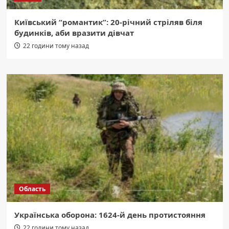
Київський “романтик”: 20-річний стріляв біля
будинків, аби вразити дівчат
22 години тому назад
Область
Українська оборона: 1624-й день протистояння
22 години тому назад