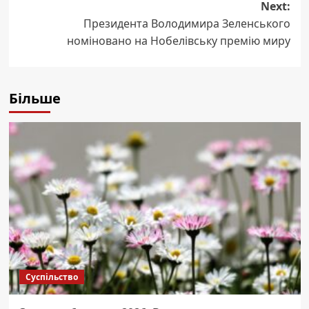
Next:
Президента Володимира Зеленського
номіновано на Нобелівську премію миру
Більше
Суспільство