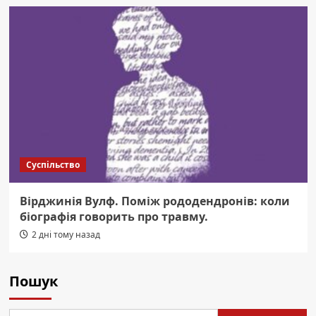
Суспільство
Вірджинія Вулф. Поміж рододендронів: коли
біографія говорить про травму.
2 дні тому назад
Пошук