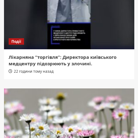
Події
Лікарняна “торгівля”: Директора київського
медцентру підозрюють у злочині.
22 години тому назад