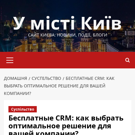
Перейти
до
У місті Київ
вмісту
САЙТ КИЄВА: НОВИНИ, ПОДІЇ, БЛОГИ
Основне
меню
ДОМАШНЯ
СУСПІЛЬСТВО
БЕСПЛАТНЫЕ CRM: КАК
ВЫБРАТЬ ОПТИМАЛЬНОЕ РЕШЕНИЕ ДЛЯ ВАШЕЙ
КОМПАНИИ?
Суспільство
Бесплатные CRM: как выбрать
оптимальное решение для
вашей компании?