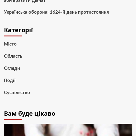
аби вразити дівчат
Українська оборона: 1624-й день протистояння
Категорії
Місто
Область
Огляди
Події
Суспільство
Вам буде цікаво