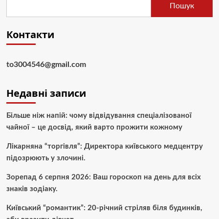
Пошук
Контакти
to3004546@gmail.com
Недавні записи
Більше ніж напій: чому відвідування спеціалізованої
чайної – це досвід, який варто прожити кожному
Лікарняна “торгівля”: Директора київського медцентру
підозрюють у злочині.
Зорепад 6 серпня 2026: Ваш гороскоп на день для всіх
знаків зодіаку.
Київський “романтик”: 20-річний стріляв біля будинків,