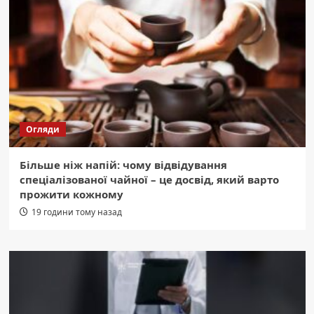
Огляди
Більше ніж напій: чому відвідування
спеціалізованої чайної – це досвід, який варто
прожити кожному
19 години тому назад