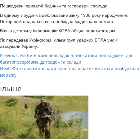
Пошкоджені приватні будинки та господарчі споруди.
В одному з будинків деблоковано жінку 1938 року народження.
Потерпілій надається вся необхідна медична допомога.
Більш детальну інформацію КОВА обіцяє надати згодом.
Як передавав Укрінформ, кілька груп ударних БПЛА уночі
атакували Україну.
Post
Previous:
На Київщині внаслідок нічної атаки пошкоджені дві
багатоповерхівки, дитсадок та склади
navigation
Next:
Фото поважної пари киян після ракетної атаки розбурхало
мережу
ільше