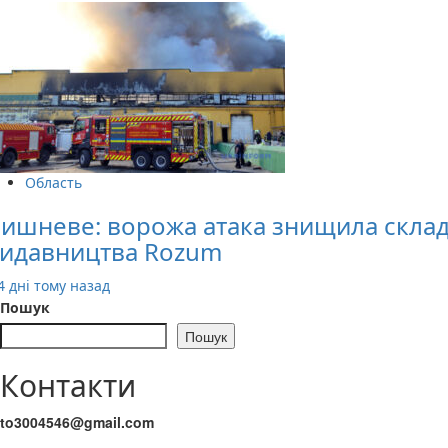
Область
ишневе: ворожа атака знищила скла
идавництва Rozum
4 дні тому назад
Пошук
Пошук
Контакти
to3004546@gmail.com