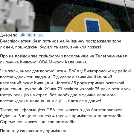
Джерело:
ukrinform.ua
Внаслідок атаки безпілотників на Київщину постраждали троє
людей, пошкоджені будівлі та авто, виникли пожежі
Про це повідомляє Укрінформ з посиланням на Телеграм-канал
очільника Київської ОВА Миколи Калашника.
"На жаль, унаслідок ворожої атаки БпЛА у Вишгородському районі
постраждали три людини. Під ударом звичайний мирний
населений пункт Київщини. Чоловік 35 років отримав осколкові
рани спини, рук та ніг. Жінка 79 років та чоловік 75 років отримали
гостру реакцію на стрес. Вся необхідна медична допомога
постраждалим надана на місці", – йдеться у дописі.
Також, за інформацією ОВА, пошкоджено два багатоповерхові
будинки. Знищено вогнем 4 гаражні приміщення та автомобіль.
Окремо пошкоджені ще три автомобілі.
Пожежа у складському приміщенні.