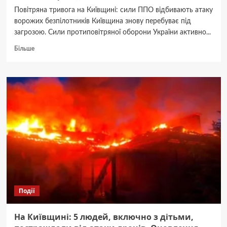
Повітряна тривога на Київщині: сили ППО відбивають атаку
ворожих безпілотників Київщина знову перебуває під
загрозою. Сили протиповітряної оборони України активно...
Докладніше
Більше
про
ППО
на
Київщині:
Повітряний
Щит
Батьківщини,
що
Стійко
Вартує
Небо
Події
На Київщині: 5 людей, включно з дітьми,