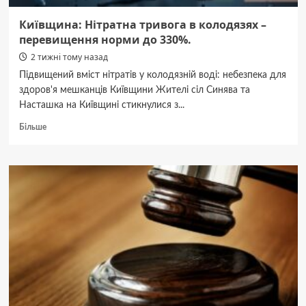
Київщина: Нітратна тривога в колодязях –
перевищення норми до 330%.
2 тижні тому назад
Підвищений вміст нітратів у колодязній воді: небезпека для
здоров'я мешканців Київщини Жителі сіл Синява та
Насташка на Київщині стикнулися з...
Докладніше
Більше
про
Київщина:
Нітратна
тривога
в
колодязях
–
перевищення
норми
до
330%.