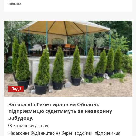
Докладніше
Більше
про
Вибухи
у
Вишневому:
київський
суд
розпочав
розгляд
справи.
Оновлено.
Події
Затока «Собаче гирло» на Оболоні:
підприємицю судитимуть за незаконну
забудову.
3 тижні тому назад
Незаконне будівництво на березі водойми: підприємиця