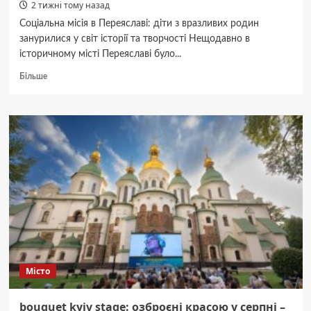
2 тижні тому назад
Соціальна місія в Переяславі: діти з вразливих родин
занурилися у світ історії та творчості Нещодавно в
історичному місті Переяславі було...
Докладніше
Більше
про
У
Переяславі:
соціально-
вразливі
родини
на
майстер-
класі
та
екскурсії
заповідником.
Місто
bouquet kyiv stage: озброєні красою у серпні –