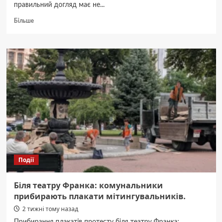
правильний догляд має не...
Докладніше
Більше
про
Догляд
за
шкірою
після
електроепіляції:
прості
правила
для
швидкого
відновлення
Події
Біля театру Франка: комунальники
прибирають плакати мітингувальників.
2 тижні тому назад