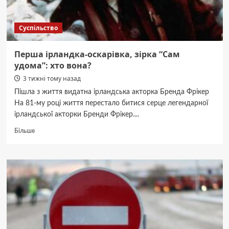
Суспільство
Перша ірландка-оскарівка, зірка “Сам
удома”: хто вона?
3 тижні тому назад
Пішла з життя видатна ірландська акторка Бренда Фрікер
На 81-му році життя перестало битися серце легендарної
ірландської акторки Бренди Фрікер....
Докладніше
Більше
про
Перша
ірландка-
оскарівка,
зірка
“Сам
удома”:
хто
вона?