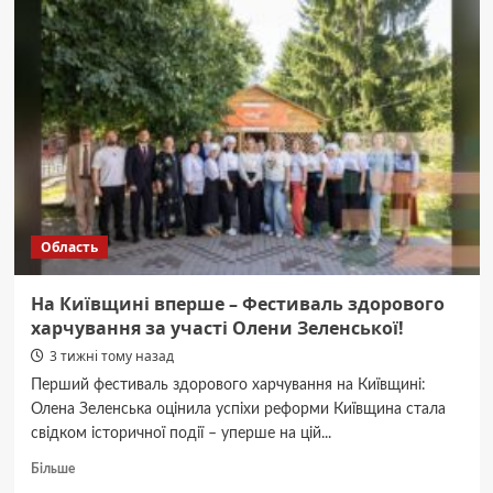
видану
довіреність
Область
На Київщині вперше – Фестиваль здорового
харчування за участі Олени Зеленської!
3 тижні тому назад
Перший фестиваль здорового харчування на Київщині:
Олена Зеленська оцінила успіхи реформи Київщина стала
свідком історичної події – уперше на цій...
Докладніше
Більше
про