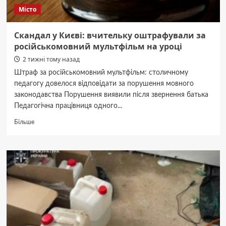
Місто
Скандал у Києві: вчительку оштрафували за
російськомовний мультфільм на уроці
2 тижні тому назад
Штраф за російськомовний мультфільм: столичному
педагогу довелося відповідати за порушення мовного
законодавства Порушення виявили після звернення батька
Педагогічна працівниця одного...
Докладніше
Більше
про
Скандал
у
Києві:
вчительку
оштрафували
за
російськомовний
мультфільм
на