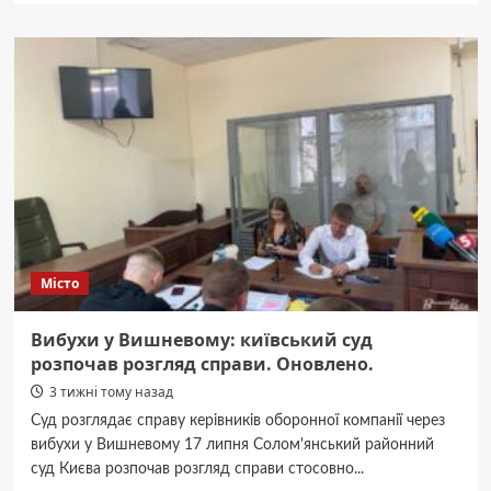
На
Київщині
вперше
–
Фестиваль
здорового
харчування
за
участі
Олени
Зеленської!
Місто
Вибухи у Вишневому: київський суд
розпочав розгляд справи. Оновлено.
3 тижні тому назад
Суд розглядає справу керівників оборонної компанії через
вибухи у Вишневому 17 липня Солом'янський районний
суд Києва розпочав розгляд справи стосовно...