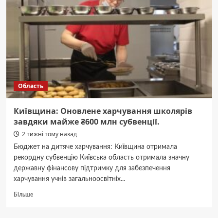
Київ
обговорює
новий
тариф
на
воду
Область
Київщина: Оновлене харчування школярів
завдяки майже ₴600 млн субвенції.
2 тижні тому назад
Бюджет на дитяче харчування: Київщина отримала
рекордну субвенцію Київська область отримала значну
державну фінансову підтримку для забезпечення
харчування учнів загальноосвітніх...
Докладніше
Більше
про
Київщина: