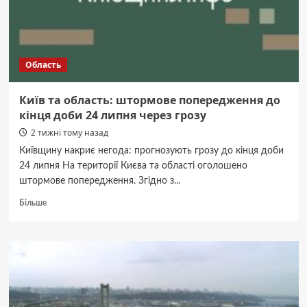
Область
Київ та область: штормове попередження до
кінця доби 24 липня через грозу
2 тижні тому назад
Київщину накриє негода: прогнозують грозу до кінця доби
24 липня На території Києва та області оголошено
штормове попередження. Згідно з...
Докладніше
Більше
про
Київ
та
область:
штормове
попередження
до
кінця