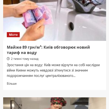
для
Всіх
Знаків
Зодіаку
Місто
Майже 89 грн/м³: Київ обговорює новий
тариф на воду
2 тижні тому назад
Зростання цін на воду: Київ може відчути на собі наслідки
війни Кияни можуть невдовзі зіткнутися зі значним
подорожчанням послуг централізованого...
Докладніше
Більше
про
Майже
89
грн/
м³: