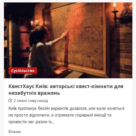
Оновлене
харчування
школярів
завдяки
майже
₴600
млн
субвенції.
Суспільство
КвестХаус Київ: авторські квест-кімнати для
незабутніх вражень
2 тижні тому назад
Київ пропонує безліч варіантів дозвілля, але коли хочеться
не просто відпочити, а отримати справжні емоції та
провести час разом із...
Докладніше
Більше