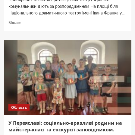
Прибирання плакатів протесту біля театру Франка:
комунальники діють за розпорядженням На площі біля
Національного драматичного театру імені Івана Франка у...
Докладніше
Більше
про
Біля
театру
Франка:
комунальники
прибирають
плакати
мітингувальників.
Область
У Переяславі: соціально-вразливі родини на
майстер-класі та екскурсії заповідником.