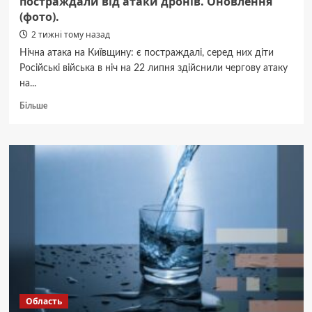
постраждали від атаки дронів. Оновлення
(фото).
2 тижні тому назад
Нічна атака на Київщину: є постраждалі, серед них діти
Російські війська в ніч на 22 липня здійснили чергову атаку
на...
Докладніше
Більше
про
На
Київщині:
5
людей,
включно
з
дітьми,
постраждали
від
атаки
дронів.
Оновлення
(фото).
Область