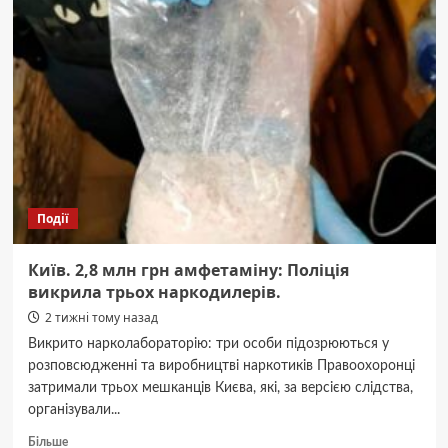
провести
интернет
в
квартиру
и
выбрать
надежного
оператора
в
Киеве
Події
Київ. 2,8 млн грн амфетаміну: Поліція
викрила трьох наркодилерів.
2 тижні тому назад
Викрито нарколабораторію: три особи підозрюються у
розповсюдженні та виробництві наркотиків Правоохоронці
затримали трьох мешканців Києва, які, за версією слідства,
організували...
Докладніше
Більше