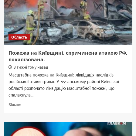
об’їзду
Область
Пожежа на Київщині, спричинена атакою РФ,
локалізована.
3 тижні тому назад
Масштабна пожежа на Київщині: ліквідація наслідків
російської атаки триває У Бучанському районі Київської
області розпочато ліквідацію масштабної пожежі, що
спалахнула...
Докладніше
Більше
про
Пожежа
на
Київщині,
спричинена