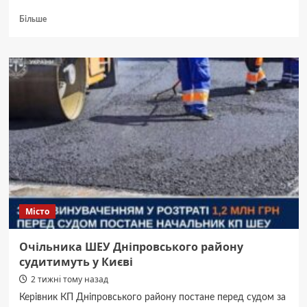
Докладніше
Більше
про
23
липня
2026:
Містичний
день.
Заборони
та
традиції,
що
варто
знати.
Місто
Очільника ШЕУ Дніпровського району
судитимуть у Києві
2 тижні тому назад
Керівник КП Дніпровського району постане перед судом за