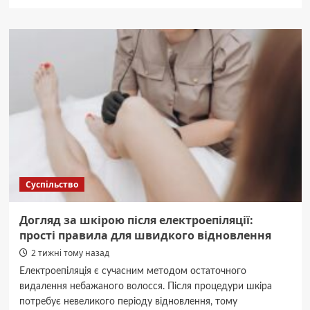
про
КвестХаус
Київ:
авторські
квест-
кімнати
для
незабутніх
вражень
Суспільство
Догляд за шкірою після електроепіляції:
прості правила для швидкого відновлення
2 тижні тому назад
Електроепіляція є сучасним методом остаточного
видалення небажаного волосся. Після процедури шкіра
потребує невеликого періоду відновлення, тому