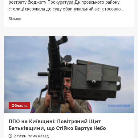
розтрату бюджету Прокуратура Дніпровського району
столиці скерувала до суду обвинувальний акт стосовно...
Докладніше
Більше
про
Очільника
ШЕУ
Дніпровського
району
судитимуть
у
Києві
Область
ППО на Київщині: Повітряний Щит
Батьківщини, що Стійко Вартує Небо
2 тижні тому назад