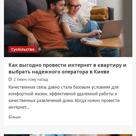
на
3
доби.
Оновлено
📅
Суспільство
Как выгодно провести интернет в квартиру и
выбрать надежного оператора в Киеве
2 тижні тому назад
Качественная связь давно стала базовым условием для
комфортной жизни, эффективной удаленной работы и
качественных развлечений дома. Когда нужно провести
интернет...
Докладніше
Більше
про
Как
выгодно