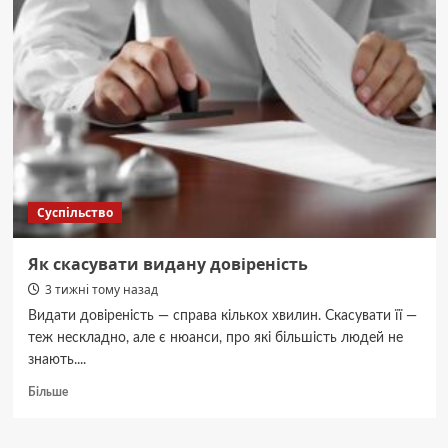
дитини:
як
діяти,
поради
та
профілактика
від
київської
лікарки
Суспільство
Як скасувати видану довіреність
3 тижні тому назад
Видати довіреність — справа кількох хвилин. Скасувати її —
теж нескладно, але є нюанси, про які більшість людей не
знають....
Докладніше
Більше
про
Як
скасувати