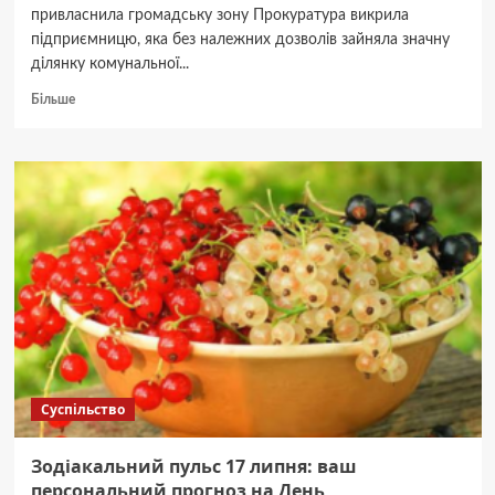
привласнила громадську зону Прокуратура викрила
підприємницю, яка без належних дозволів зайняла значну
ділянку комунальної...
Докладніше
Більше
про
Затока
«Собаче
гирло»
на
Оболоні:
підприємицю
судитимуть
за
незаконну
забудову.
Суспільство
Зодіакальний пульс 17 липня: ваш
персональний прогноз на День