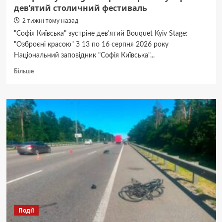
дев’ятий столичний фестиваль
2 тижні тому назад
"Софія Київська" зустріне дев'ятий Bouquet Kyiv Stage:
"Озброєні красою" З 13 по 16 серпня 2026 року
Національний заповідник "Софія Київська"...
Докладніше
Більше
про
bouquet
kyiv
stage:
озброєні
красою
у
серпні
–
дев’ятий
столичний
фестиваль
Події