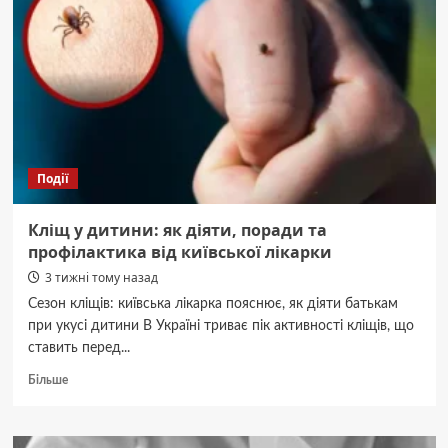
атакою
РФ,
локалізована.
Події
Кліщ у дитини: як діяти, поради та
профілактика від київської лікарки
3 тижні тому назад
Сезон кліщів: київська лікарка пояснює, як діяти батькам
при укусі дитини В Україні триває пік активності кліщів, що
ставить перед...
Докладніше
Більше
про
Кліщ
у