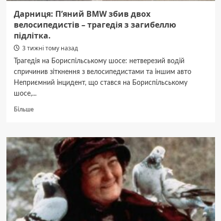
Дарниця: П’яний BMW збив двох
велосипедистів – трагедія з загибеллю
підлітка.
3 тижні тому назад
Трагедія на Бориспільському шосе: нетверезий водій
спричинив зіткнення з велосипедистами та іншим авто
Неприємний інцидент, що стався на Бориспільському
шосе,...
Докладніше
Більше
про
Дарниця:
П’яний
BMW
збив
двох
велосипедистів
–
трагедія
з
загибеллю
підлітка.