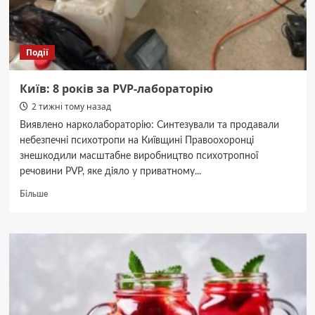
уроці
Події
Київ: 8 років за PVP-лабораторію
2 тижні тому назад
Виявлено нарколабораторію: Синтезували та продавали
небезпечні психотропи на Київщині Правоохоронці
знешкодили масштабне виробництво психотропної
речовини PVP, яке діяло у приватному...
Докладніше
Більше
про
Київ:
8
років
за
PVP-
лабораторію