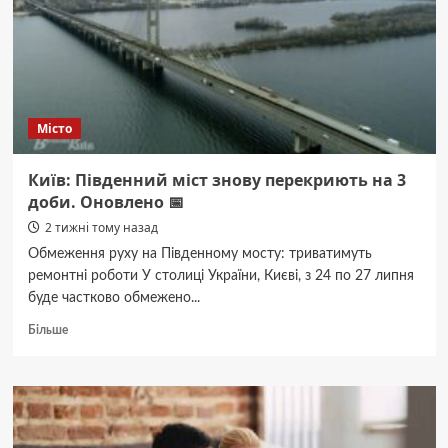
доби
24
липня
через
грозу
Місто
Київ: Південний міст знову перекриють на 3
доби. Оновлено 📅
2 тижні тому назад
Обмеження руху на Південному мосту: триватимуть
ремонтні роботи У столиці України, Києві, з 24 по 27 липня
буде частково обмежено...
Докладніше
Більше
про
Київ:
Південний
міст
знову
перекриють