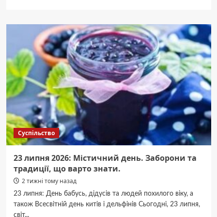
про
Київ.
2,8
млн
грн
амфетаміну:
Поліція
викрила
трьох
наркодилерів.
Суспільство
23 липня 2026: Містичний день. Заборони та
традиції, що варто знати.
2 тижні тому назад
23 липня: День бабусь, дідусів та людей похилого віку, а
також Всесвітній день китів і дельфінів Сьогодні, 23 липня,
світ...