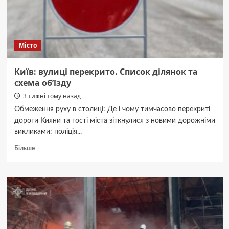
Місто
Київ: вулиці перекрито. Список ділянок та
схема об’їзду
3 тижні тому назад
Обмеження руху в столиці: Де і чому тимчасово перекриті
дороги Кияни та гості міста зіткнулися з новими дорожніми
викликами: поліція...
Докладніше
Більше
про
Київ:
вулиці
перекрито.
Список
ділянок
та
схема