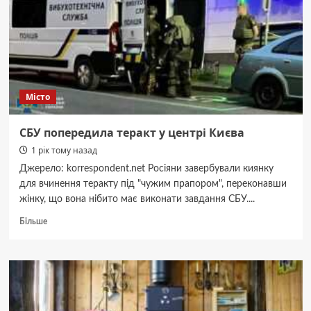
жінку,
яку
хотіли
використати,
щоб
підірвати
кафе
Місто
СБУ попередила теракт у центрі Києва
1 рік тому назад
Джерело: korrespondent.net Росіяни завербували киянку
для вчинення теракту під "чужим прапором", переконавши
жінку, що вона нібито має виконати завдання СБУ....
Докладніше
Більше
про
СБУ
попередила
теракт
у
центрі