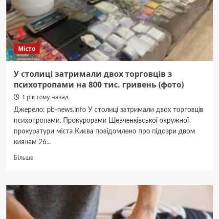
Місто
У столиці затримали двох торговців з
психотропами на 800 тис. гривень (фото)
1 рік тому назад
Джерело: pb-news.info У столиці затримали двох торговців
психотропами. Прокурорами Шевченківської окружної
прокуратури міста Києва повідомлено про підозри двом
киянам 26...
Докладніше
Більше
про
У
столиці
затримали
двох
торговців