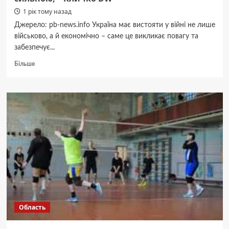
1 рік тому назад
Джерело: pb-news.info Україна має вистояти у війні не лише
військово, а й економічно – саме це викликає повагу та
забезпечує...
Докладніше
Більше
про
Україну
поважатимуть,
якщо
вона
буде
сильною,
–
Кличко
DW
Область