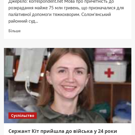
Джерело: korrespondent.net Мова про причетність до
розкрадання майже 75 млн гривень, що призначалися для
паліативної допомоги тяжкохворим. Солом’янський
районний суд...
Докладніше
Більше
про
Розкрадав
кошти
з
фонду
допомоги
тяжкохворим:
арештовано
посадовця
КМДА
Суспільство
Сержант Кіт прийшла до війська у 24 роки