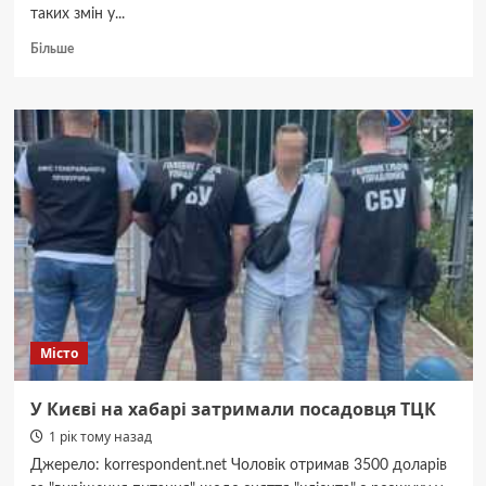
таких змін у...
Докладніше
Більше
про
Навіщо
потрібен
апостиль
на
диплом,
як
у
цьому
допоможе
4lawyer
Місто
У Києві на хабарі затримали посадовця ТЦК
1 рік тому назад
Джерело: korrespondent.net Чоловік отримав 3500 доларів