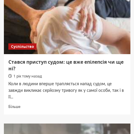
з
психотропами
на
800
тис.
гривень
(фото)
Суспільство
Стався приступ судом: це вже епілепсія чи ще
ні?
1 рік тому назад
Коли в людини вперше трапляється напад судом, це
завжди викликає серйозну тривогу як у самої особи, так і в
її...
Докладніше
Більше
про
Стався
приступ
судом: