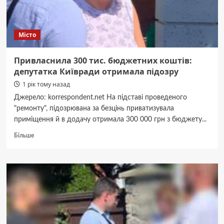
затримали
–
поліція
Місто
Привласнила 300 тис. бюджетних коштів:
депутатка Київради отримала підозру
1 рік тому назад
Джерело: korrespondent.net На підставі проведеного
"ремонту", підозрювана за безцінь приватизувала
приміщення й в додачу отримала 300 000 грн з бюджету...
Докладніше
Більше
про
Привласнила
300
тис.
бюджетних
коштів:
депутатка
Київради
отримала