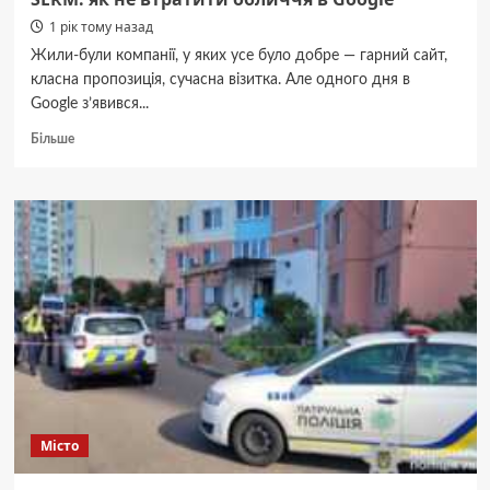
1 рік тому назад
Жили-були компанії, у яких усе було добре — гарний сайт,
класна пропозиція, сучасна візитка. Але одного дня в
Google з’явився...
Докладніше
Більше
про
SERM:
як
не
втратити
обличчя
в
Google
Місто