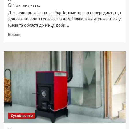
1 рік тому назад
Джерело: pravda.com.ua Укргідрометцентр попереджає, що
дощова погода з грозою, градом і шквалами утримається у
Києві та області до кінця доби....
Докладніше
Більше
про
Грози
і
зливи
у
Києві
і
області
будуть
до
кінця
доби
Суспільство