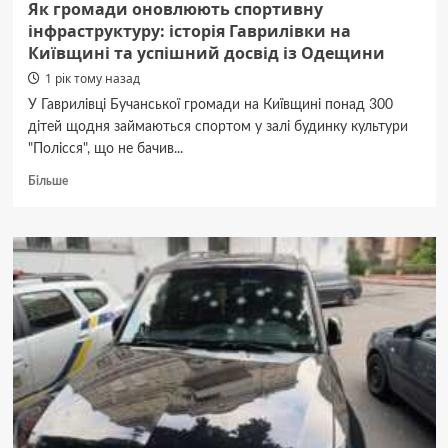
Як громади оновлюють спортивну
інфраструктуру: історія Гаврилівки на
Київщині та успішний досвід із Одещини
1 рік тому назад
У Гаврилівці Бучанської громади на Київщині понад 300
дітей щодня займаються спортом у залі будинку культури
"Полісся", що не бачив...
Докладніше
Більше
про
Як
громади
оновлюють
спортивну
інфраструктуру:
історія
Гаврилівки
на
Київщині
та
успішний
досвід
із