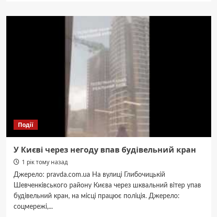
Чи
загрожує
Київщині
нашестя
сарани?
(ФОТО)
Події
У Києві через негоду впав будівельний кран
1 рік тому назад
Джерело: pravda.com.ua На вулиці Глибочицькій
Шевченківського району Києва через шквальний вітер упав
будівельний кран, на місці працює поліція. Джерело:
соцмережі,...