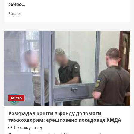
рамках...
Докладніше
Більше
про
На
паліативній
допомозі
у
Києві
розікрали
75
млн:
затримано
ексчиновника
КМДА
Місто
Розкрадав кошти з фонду допомоги
тяжкохворим: арештовано посадовця КМДА
1 рік тому назад