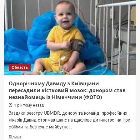
підозру
про
шахрайство
депутатці
Київради
Область
Однорічному Давиду з Київщини
пересадили кістковий мозок: донором став
незнайомець із Німеччини (ФОТО)
1 рік тому назад
Завдяки реєстру UBMDR, донору та команді професійних
лікарів Давид отримав шанс на щасливе дитинство, на ігри,
обійми та безпечне майбутнє....
Докладніше
Більше