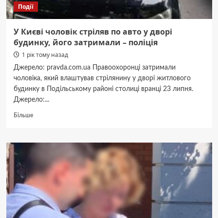
Події
Одещини
У Києві чоловік стріляв по авто у дворі
будинку, його затримали – поліція
1 рік тому назад
Джерело: pravda.com.ua Правоохоронці затримали
чоловіка, який влаштував стрілянину у дворі житлового
будинку в Подільському районі столиці вранці 23 липня.
Джерело:...
Докладніше
Більше
про
У
Києві
чоловік
стріляв
по
авто
у
дворі
будинку,
його