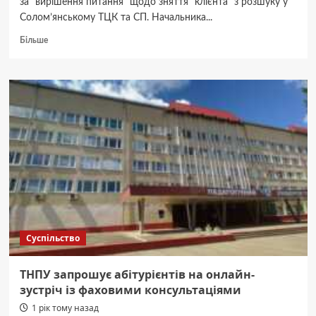
за "вирішення питання" щодо зняття "клієнта" з розшуку у
Солом’янському ТЦК та СП. Начальника...
Докладніше
Більше
про
У
Києві
на
хабарі
затримали
посадовця
ТЦК
Суспільство
ТНПУ запрошує абітурієнтів на онлайн-
зустріч із фаховими консультаціями
1 рік тому назад