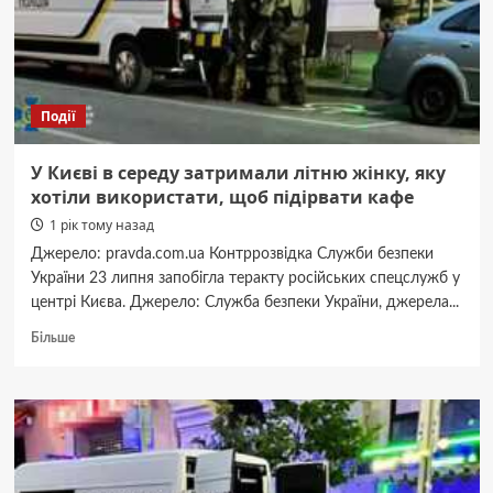
школа
для
ветеранів
та
ветеранок”
Події
(ФОТО)
У Києві в середу затримали літню жінку, яку
хотіли використати, щоб підірвати кафе
1 рік тому назад
Джерело: pravda.com.ua Контррозвідка Служби безпеки
України 23 липня запобігла теракту російських спецслужб у
центрі Києва. Джерело: Служба безпеки України, джерела...
Докладніше
Більше
про
У
Києві
в
середу
затримали
літню