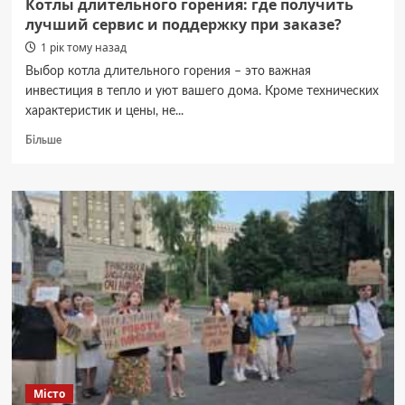
Котлы длительного горения: где получить
лучший сервис и поддержку при заказе?
1 рік тому назад
Выбор котла длительного горения – это важная
инвестиция в тепло и уют вашего дома. Кроме технических
характеристик и цены, не...
Докладніше
Більше
про
Котлы
длительного
горения:
где
получить
лучший
сервис
и
поддержку
при
заказе?
Місто