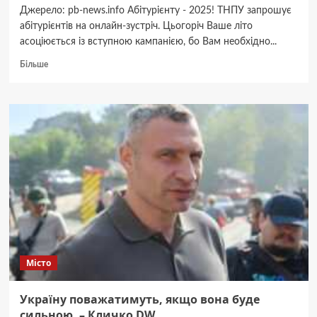
Джерело: pb-news.info Абітурієнту - 2025! ТНПУ запрошує
абітурієнтів на онлайн-зустріч. Цьогоріч Ваше літо
асоціюється із вступною кампанією, бо Вам необхідно...
Докладніше
Більше
про
ТНПУ
запрошує
абітурієнтів
на
онлайн-
зустріч
із
фаховими
консультаціями
Місто
Україну поважатимуть, якщо вона буде
сильною, – Кличко DW