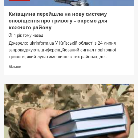
Київщина перейшла на нову систему
оповіщення про тривогу – окремо для
кожного району
1 рік тому назад
Джерело: ukrinform.ua У Київській області з 24 липня
запроваджують диференційований сигнал повітряної
тривоги, який лунатиме лише в тих районах, де...
Докладніше
Більше
про
Київщина
перейшла
на
нову
систему
оповіщення
про
тривогу
–
окремо
для