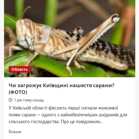
стелі
обрати:
матові,
глянцеві
чи
сатинові?
Область
Чи загрожує Київщині нашестя сарани?
(ФОТО)
1 рік тому назад
У Київській області фіксують перші сигнали можливої
появи сарани — одного з найнебезпечніших шкідників для
сільського господарства. Про це повідомили...
Докладніше
Більше
про