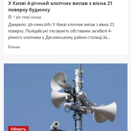
У Києві 4-річний хлопчик випав з вікна 21
поверху будинку
1 рік тому назад
Джерело: pb-news.info У Києві хлопчик випав з вікна 21
поверху. Поліцейські з’ясовують обставини загибелі 4-
річного хлопчика у Деснянському районі столиці.За...
Докладніше
Більше
про
У
Києві
4-
річний
хлопчик
випав
з
вікна
21
поверху
будинку
Область