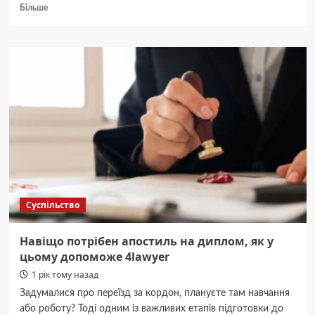
Докладніше
Більше
про
У
Києві
через
негоду
впав
будівельний
кран
Суспільство
Навіщо потрібен апостиль на диплом, як у
цьому допоможе 4lawyer
1 рік тому назад
Задумалися про переїзд за кордон, плануєте там навчання
або роботу? Тоді одним із важливих етапів підготовки до