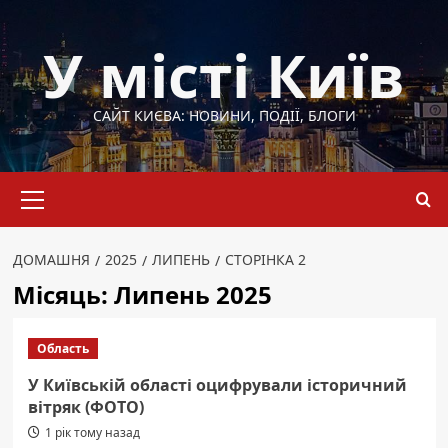
Перейти
до
У місті Київ
вмісту
САЙТ КИЄВА: НОВИНИ, ПОДІЇ, БЛОГИ
Основне
меню
ДОМАШНЯ
2025
ЛИПЕНЬ
СТОРІНКА 2
Місяць:
Липень 2025
Область
У Київській області оцифрували історичний
вітряк (ФОТО)
1 рік тому назад