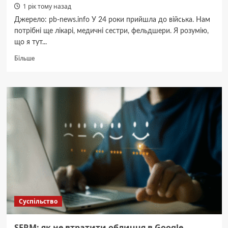
1 рік тому назад
Джерело: pb-news.info У 24 роки прийшла до війська. Нам
потрібні ще лікарі, медичні сестри, фельдшери. Я розумію,
що я тут...
Докладніше
Більше
про
Сержант
Кіт
прийшла
до
війська
у
24
роки
Суспільство
SERM: як не втратити обличчя в Google