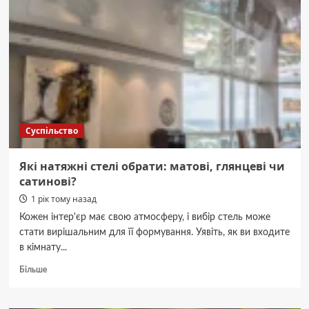
це
вже
епілепсія
чи
ще
ні?
Суспільство
Які натяжні стелі обрати: матові, глянцеві чи
сатинові?
1 рік тому назад
Кожен інтер'єр має свою атмосферу, і вибір стель може
стати вирішальним для її формування. Уявіть, як ви входите
в кімнату...
Докладніше
Більше
про
Які
натяжні