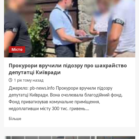
депутатці
Київради
Місто
Прокурори вручили підозру про шахрайство
депутатці Київради
1 рік тому назад
Джерело: pb-news.info Прокурори вручили підозру
депутатці Київради. Вона очолювала благодійний фонд.
Фонд приватизував комунальне приміщення,
недоплативши місту 300 тис. гривень....
Докладніше
Більше
про
Прокурори
вручили