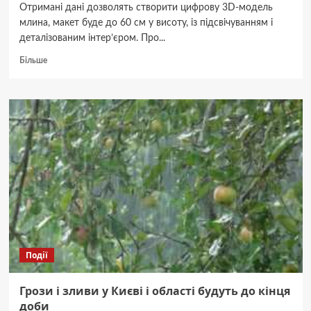
Отримані дані дозволять створити цифрову 3D-модель
млина, макет буде до 60 см у висоту, із підсвічуванням і
деталізованим інтер’єром. Про...
Докладніше
Більше
про
У
Київській
області
оцифрували
історичний
вітряк
(ФОТО)
Події
Грози і зливи у Києві і області будуть до кінця
доби