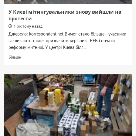
У Києві мітингувальники знову вийшли на
протести
1 рік тому назад
Джерело: korrespondent.net Вимог стало більше - учасники
закликають також призначити керівника БЕБ і почати
реформу митниці. У центрі Києва біля...
Докладніше
Більше
про
У
Києві
мітингувальники
знову
вийшли
на
протести