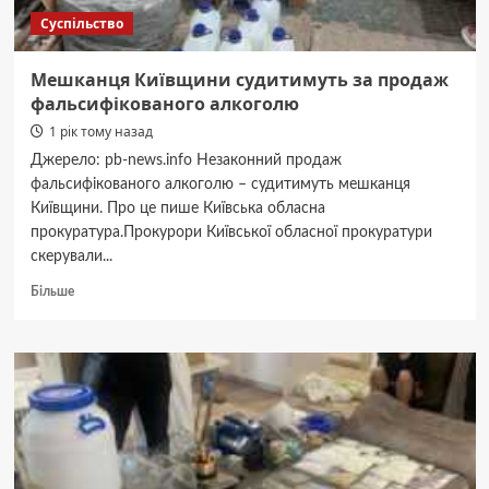
Суспільство
Мешканця Київщини судитимуть за продаж
фальсифікованого алкоголю
1 рік тому назад
Джерело: pb-news.info Незаконний продаж
фальсифікованого алкоголю – судитимуть мешканця
Київщини. Про це пише Київська обласна
прокуратура.Прокурори Київської обласної прокуратури
скерували...
Докладніше
Більше
про
Мешканця
Київщини
судитимуть
за
продаж
фальсифікованого
алкоголю