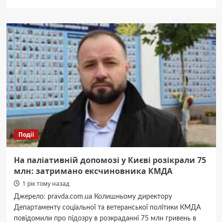
про
Однорічному
Давиду
з
Київщини
пересадили
кістковий
мозок:
донором
став
незнайомець
із
Німеччини
(ФОТО)
Події
На паліативній допомозі у Києві розікрали 75
млн: затримано ексчиновника КМДА
1 рік тому назад
Джерело: pravda.com.ua Колишньому директору
Департаменту соціальної та ветеранської політики КМДА
повідомили про підозру в розкраданні 75 млн гривень в