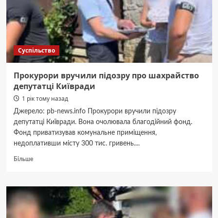
підозру
Суспільство
Прокурори вручили підозру про шахрайство
депутатці Київради
1 рік тому назад
Джерело: pb-news.info Прокурори вручили підозру
депутатці Київради. Вона очолювала благодійний фонд.
Фонд приватизував комунальне приміщення,
недоплативши місту 300 тис. гривень....
Докладніше
Більше
про
Прокурори
вручили
підозру
про
шахрайство