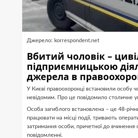
Джерело:
korrespondent.net
Вбитий чоловік – циві
підприємницькою діял
джерела в правоохоро
У Києві правоохоронці встановили особу чо
невідомим. Про це повідомило столичне упр
Особа загиблого встановлена – це 48-річ
працювати на місці події, тривають операт
затримання особи, причетної до вчинення 
повідомленні.