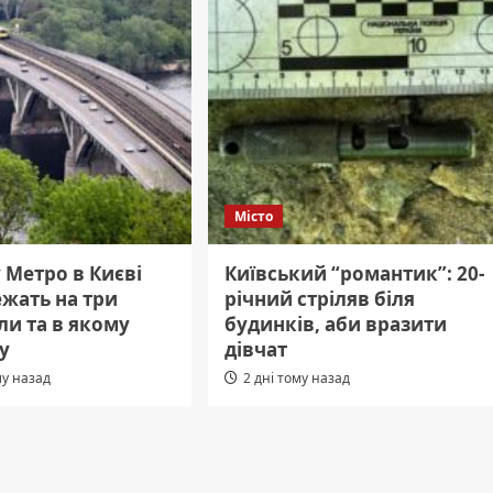
Місто
 Метро в Києві
Київський “романтик”: 20-
жать на три
річний стріляв біля
ли та в якому
будинків, аби вразити
у
дівчат
му назад
2 дні тому назад