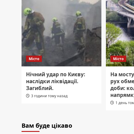
Місто
Місто
Нічний удар по Києву:
На мосту
наслідки ліквідації.
рух обме
Загиблий.
доби: ко
напрямк
3 години тому назад
1 день то
Вам буде цікаво