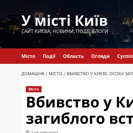
Перейти
до
У місті Київ
вмісту
САЙТ КИЄВА: НОВИНИ, ПОДІЇ, БЛОГИ
Місто
Події
Область
Огляди
Суспі
ДОМАШНЯ
МІСТО
ВБИВСТВО У КИЄВІ: ОСОБУ З
Місто
Вбивство у Ки
загиблого вс
1 рік тому назад