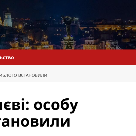
льство
АГИБЛОГО ВСТАНОВИЛИ
єві: особу
тановили