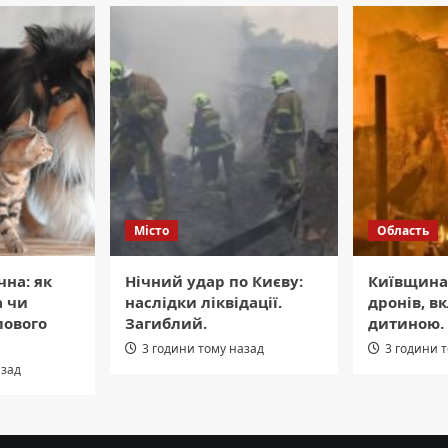
Місто
Область
чна: як
Нічний удар по Києву:
Київщина
а чи
наслідки ліквідації.
дронів, в
лового
Загиблий.
дитиною.
3 години тому назад
3 години 
азад