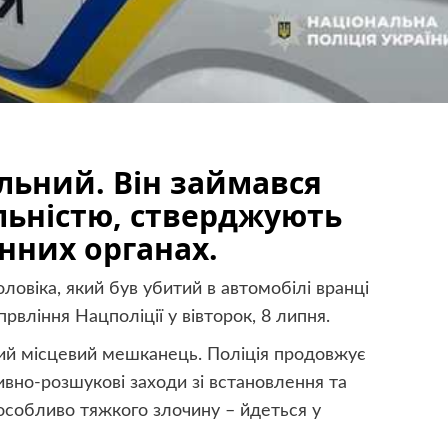
льний. Він займався
ьністю, стверджують
нних органах.
ловіка, який був убитий в автомобілі вранці
вління Нацполіції у вівторок, 8 липня.
ний місцевий мешканець. Поліція продовжує
ивно-розшукові заходи зі встановлення та
особливо тяжкого злочину – йдеться у