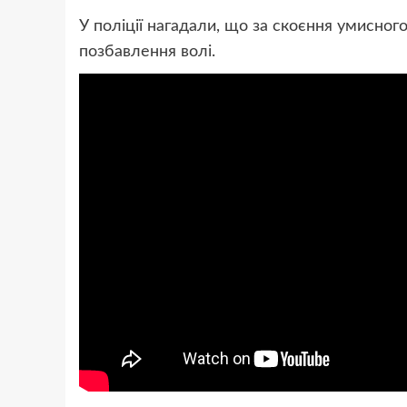
У поліції нагадали, що за скоєння умисног
позбавлення волі.