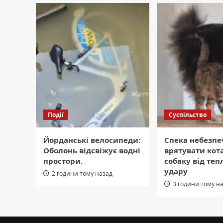
Події
Суспільство
Йорданські велосипеди:
Спека небезпе
Оболонь відсвіжує водні
врятувати кот
простори.
собаку від теп
удару
2 години тому назад
3 години тому н