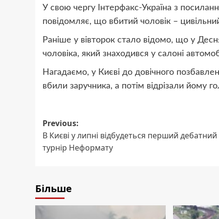
У свою чергу Інтерфакс-Україна з посилан
повідомляє, що вбитий чоловік – цивільни
Раніше у вівторок стало відомо, що у Дес
чоловіка, який знаходився у салоні автомоб
Нагадаємо, у Києві до довічного позбавленн
вбили заручника, а потім відрізали йому го
Post
Previous:
В Києві у липні відбудеться перший дебатний
navigation
турнір Неформату
Більше