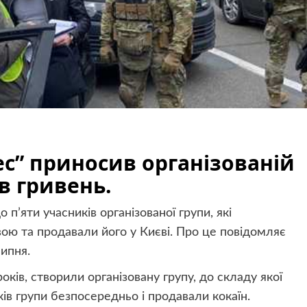
ес” приносив організованій
в гривень.
п’яти учасників організованої групи, які
авою та продавали його у Києві. Про це повідомляє
липня.
років, створили організовану групу, до складу якої
ків групи безпосередньо і продавали кокаїн.