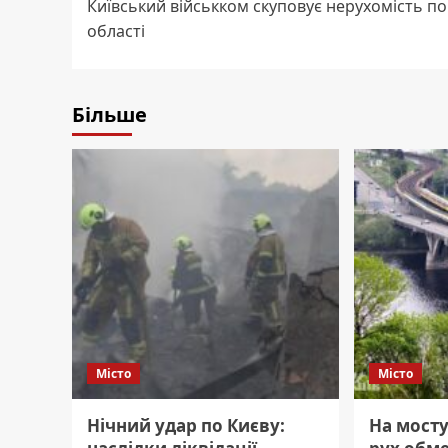
Київський військком скуповує нерухомість по
navigation
області
Більше
Місто
Місто
Нічний удар по Києву:
На мосту