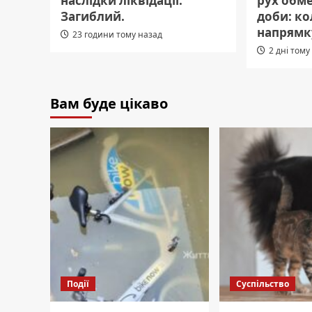
наслідки ліквідації.
рух обме
Загиблий.
доби: ко
напрямк
23 години тому назад
2 дні тому
Вам буде цікаво
Події
Суспільство