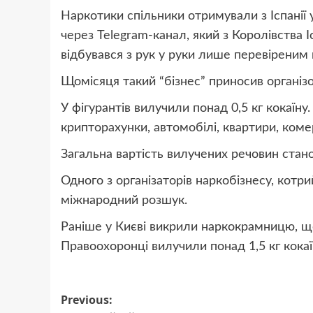
Наркотики спільники отримували з Іспанії 
через Telegram-канал, який з Королівства Іс
відбувався з рук у руки лише перевіреним 
Щомісяця такий “бізнес” приносив організов
У фігурантів вилучили понад 0,5 кг кокаїну.
крипторахунки, автомобілі, квартири, ком
Загальна вартість вилучених речовин стано
Одного з організаторів наркобізнесу, котр
міжнародний розшук.
Раніше у Києві викрили наркокрамницю, що
Правоохоронці вилучили понад 1,5 кг кокаїн
Post
Previous: