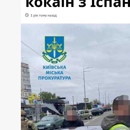
кокаїн з Іспан
1 рік тому назад