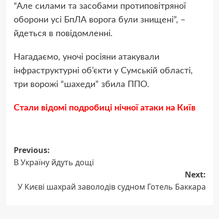
“Але силами та засобами протиповітряної
оборони усі БпЛА ворога були знищені”, –
йдеться в повідомленні.
Нагадаємо, уночі росіяни атакували
інфраструктурні об’єкти у Сумській області,
три ворожі “шахеди” збила ППО.
Стали відомі подробиці нічної атаки на Київ
Post
Previous:
В Україну йдуть дощі
navigation
Next:
У Києві шахрай заволодів судном Готель Баккара