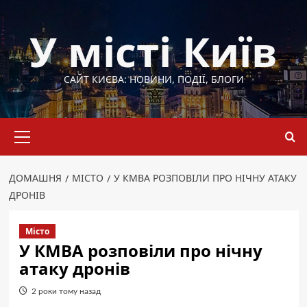
Перейти
до
У місті Київ
вмісту
САЙТ КИЄВА: НОВИНИ, ПОДІЇ, БЛОГИ
Основне
меню
ДОМАШНЯ
МІСТО
У КМВА РОЗПОВІЛИ ПРО НІЧНУ АТАКУ
ДРОНІВ
Місто
У КМВА розповіли про нічну
атаку дронів
2 роки тому назад