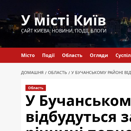
Перейти
до
У місті Київ
вмісту
САЙТ КИЄВА: НОВИНИ, ПОДІЇ, БЛОГИ
Місто
Події
Область
Огляди
Суспі
ДОМАШНЯ
ОБЛАСТЬ
У БУЧАНСЬКОМУ РАЙОНІ ВІ
Область
У Бучанськом
відбудуться з