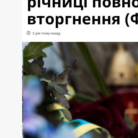
річниці пов
вторгнення (
1 рік тому назад