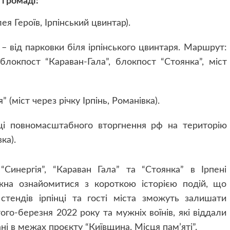
 громаді:
я Героїв, Ірпінський цвинтар).
 – від парковки біля ірпінського цвинтаря. Маршрут:
блокпост “Караван-Гала”, блокпост “Стоянка”, міст
 (міст через річку Ірпінь, Романівка).
иці повномасштабного вторгнення рф на територію
ка).
Синергія”, “Караван Гала” та “Стоянка” в Ірпені
жна ознайомитися з короткою історією подій, що
стендів ірпінці та гості міста зможуть залишати
ого-березня 2022 року та мужніх воїнів, які віддали
ні в межах проєкту “Київщина. Місця пам’яті”.