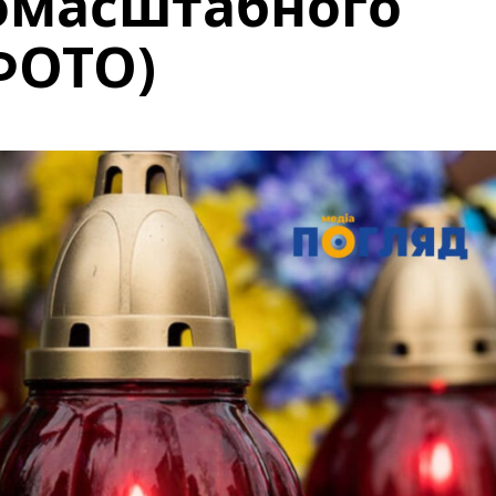
номасштабного
ФОТО)