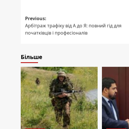
Post
Previous:
Арбітраж трафіку від А до Я: повний гід для
navigation
початківців і професіоналів
Більше