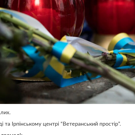
лих.
і та Ірпінському центрі “Ветеранський простір”.