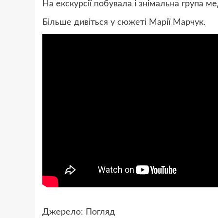
На екскурсії побувала і знімальна група ме
Більше дивіться у сюжеті Марії Марчук.
Джерело:
Погляд