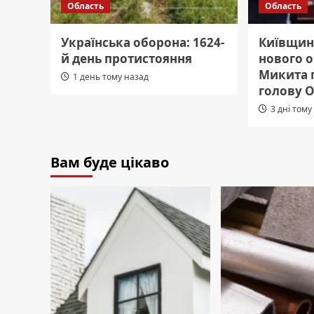
Область
Область
Українська оборона: 1624-
Київщин
й день протистояння
нового о
Микита 
1 день тому назад
голову 
3 дні тому
Вам буде цікаво