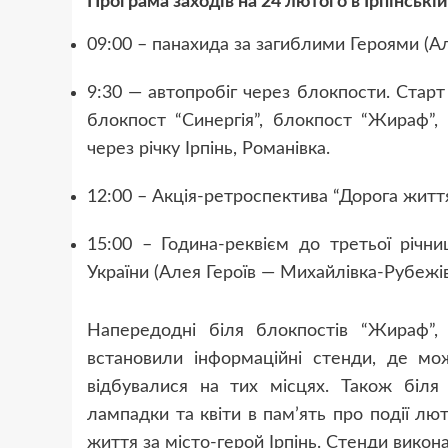
Програма заходів на 24 лютого в Ірпінській
09:00 – панахида за загиблими Героями (Але
9:30 — автопробіг через блокпости. Старт
блокпост “Синергія”, блокпост “Жираф”, 
через річку Ірпінь, Романівка.
12:00 – Акція-ретроспектива “Дорога життя”
15:00 – Година-реквієм до третьої річн
України (Алея Героїв — Михайлівка-Рубежів
Напередодні біля блокпостів “Жираф”, “
встановили інформаційні стенди, де мо
відбувалися на тих місцях. Також біля 
лампадки та квіти в пам’ять про події лют
життя за місто-герой Ірпінь. Стенди викона