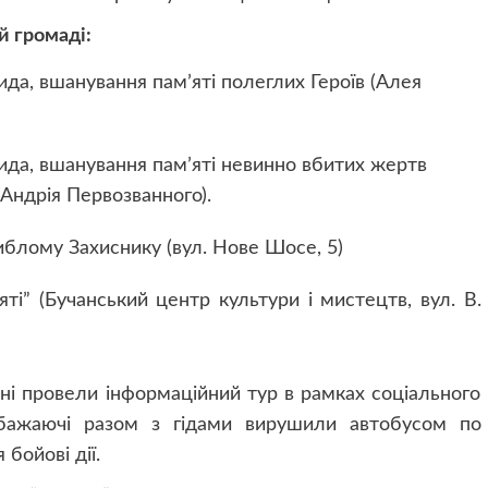
й громаді:
да, вшанування памʼяті полеглих Героїв (Алея
ида, вшанування памʼяті невинно вбитих жертв
 Андрія Первозванного).
иблому Захиснику (вул. Нове Шосе, 5)
ті” (Бучанський центр культури і мистецтв, вул. В.
ні провели інформаційний тур в рамках соціального
і бажаючі разом з гідами вирушили автобусом по
бойові дії.