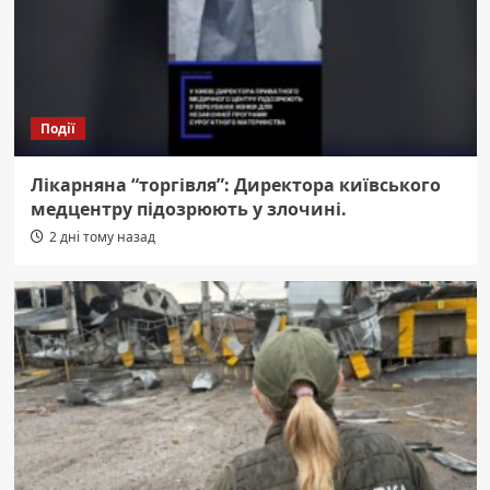
Події
Лікарняна “торгівля”: Директора київського
медцентру підозрюють у злочині.
2 дні тому назад