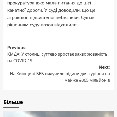
прокуратура вже мала питання до цієї
канатної дороги. У суді доводили, що це
атракціон підвищеної небезпеки. Однак
рішенням суду позов відхилили.
Post
Previous:
КМДА: У столиці суттєво зростає захворюваність
navigation
на COVID-19
Next:
На Київщині БЕБ вилучило рідини для куріння на
майже ₴365 мільйонів
Більше