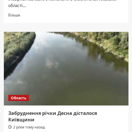
області....
Докладніше
Більше
про
У
Києві
погіршилося
повітря,
КМДА
радить
зачинити
вікна
Область
Забруднення річки Десна дісталося
Київщини
2 роки тому назад