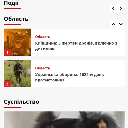
Події
22 години тому назад
Область
Український Схід: 1618-й. Битва за
Майбутнє
Область
5
Область
Київщина: 3 жертви дронів, включно з
дитиною.
1
Область
Українська оборона: 1624-й день
протистояння
2
Область
Суспільство
Київщина отримала нового очільника:
Микита представив голову ОДА.
3