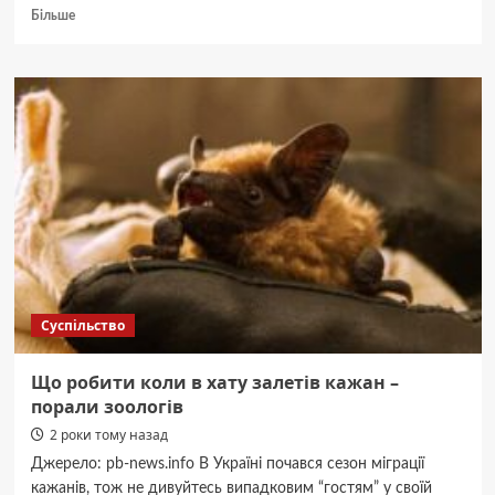
Докладніше
Більше
про
Загадкове
НЛО
поблизу
ядерної
бази
США
викликає
ажіотаж
Суспільство
Що робити коли в хату залетів кажан –
порали зоологів
2 роки тому назад
Джерело: pb-news.info В Україні почався сезон міграції
кажанів, тож не дивуйтесь випадковим “гостям” у своїй