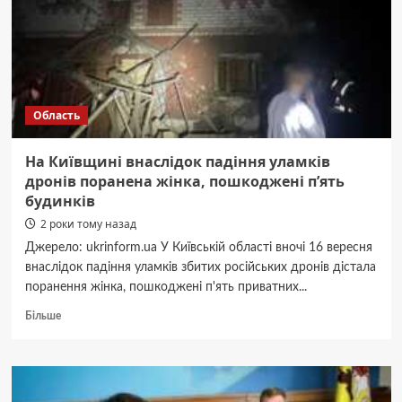
підпал
автівки
для
ЗСУ,
на
яку
Область
збирали
читачі
УП
На Київщині внаслідок падіння уламків
дронів поранена жінка, пошкоджені п’ять
будинків
2 роки тому назад
Джерело: ukrinform.ua У Київській області вночі 16 вересня
внаслідок падіння уламків збитих російських дронів дістала
поранення жінка, пошкоджені п'ять приватних...
Докладніше
Більше
про
На
Київщині
внаслідок
падіння