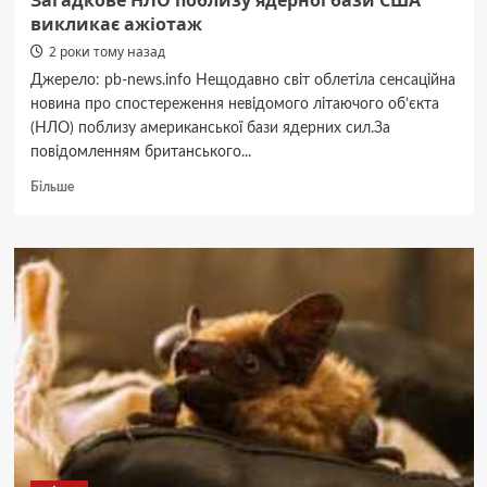
Загадкове НЛО поблизу ядерної бази США
викликає ажіотаж
2 роки тому назад
Джерело: pb-news.info Нещодавно світ облетіла сенсаційна
новина про спостереження невідомого літаючого об’єкта
(НЛО) поблизу американської бази ядерних сил.За
повідомленням британського...
Докладніше
Більше
про
Загадкове
НЛО
поблизу
ядерної
бази
США
викликає
ажіотаж