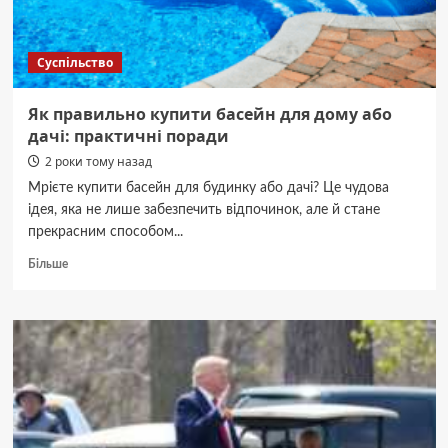
корисний
раціон?
Суспільство
Як правильно купити басейн для дому або
дачі: практичні поради
2 роки тому назад
Мрієте купити басейн для будинку або дачі? Це чудова
ідея, яка не лише забезпечить відпочинок, але й стане
прекрасним способом...
Докладніше
Більше
про
Як
правильно
купити
басейн
для
дому
або
дачі: