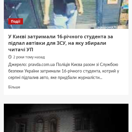
дронів
–
КМВА
Події
У Києві затримали 16-річного студента за
підпал автівки для ЗСУ, на яку збирали
читачі УП
2 роки тому назад
Джерело: pravda.com.ua Поліція Києва разом зі Службою
безпеки України затримали 16-річного студента, котрий у
серпні підпалив авто, яке придбали журналісти...
Докладніше
Більше
про
У
Києві
затримали
16-
річного
студента
за