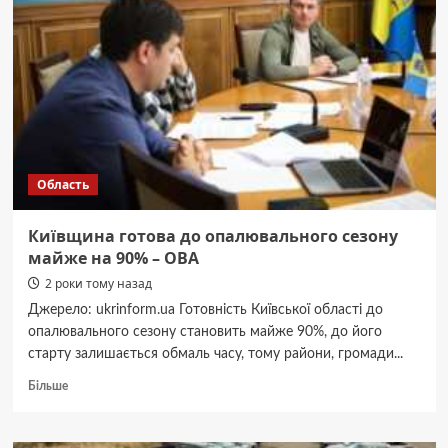
уламків
дронів
поранена
жінка,
пошкоджені
п’ять
будинків
Область
Київщина готова до опалювального сезону
майже на 90% – ОВА
2 роки тому назад
Джерело: ukrinform.ua Готовність Київської області до
опалювального сезону становить майже 90%, до його
старту залишається обмаль часу, тому райони, громади...
Докладніше
Більше
про
Київщина
готова