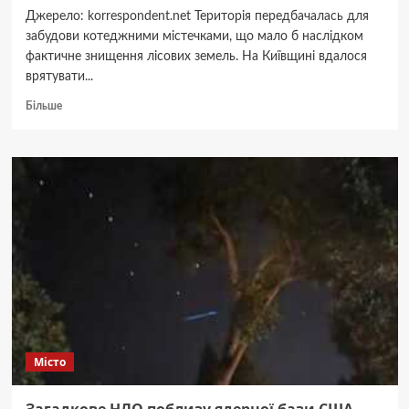
Джерело: korrespondent.net Територія передбачалась для
забудови котеджними містечками, що мало б наслідком
фактичне знищення лісових земель. На Київщині вдалося
врятувати...
Докладніше
Більше
про
Правоохоронці
запобігли
забудові
60
га
червонокнижного
лісу
Місто