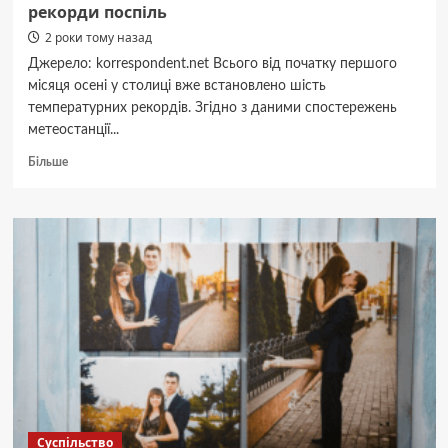
рекорди поспіль
2 роки тому назад
Джерело: korrespondent.net Всього від початку першого
місяця осені у столиці вже встановлено шість
температурних рекордів. Згідно з даними спостережень
метеостанції...
Докладніше
Більше
про
У
Києві
зафіксували
три
температурні
рекорди
поспіль
Суспільство