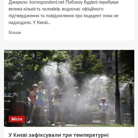
Джерело: korrespondent.net Поблизу будівлі перебуває
велика кількість чоловіків, водночас офіційного
підтвердження та повідомлення про інцидент поки не
надходило. У Києві...
Докладніше
Більше
про
У
Києві
“замінували”
Дарницький
ТЦК
–
соцмережі
Місто
У Києві зафіксували три температурні