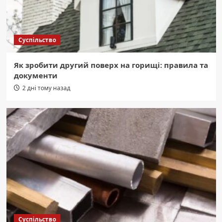
Область
Київщина отримала нового очільника:
Микита представив голову ОДА.
3
Суспільство
Область
Як зробити другий поверх на горищі: правила та
Вишневе: ворожа атака знищила склад
документи
видавництва Rozum
4
2 дні тому назад
Область
Український Схід: 1618-й. Битва за
Майбутнє
5
Суспільство