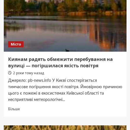
клубу
Трампа
Місто
Киянам радять обмежити перебування на
вулиці — погіршилася якість повітря
2 роки тому назад
Джерело: pb-news.info У Києві спостерігається
тимчасове погіршення якості повітря. Ймовірною причиною
цього є пожежі в екосистемах Київської області та
несприятливі метеорологічні...
Докладніше
Більше
про
Киянам
радять