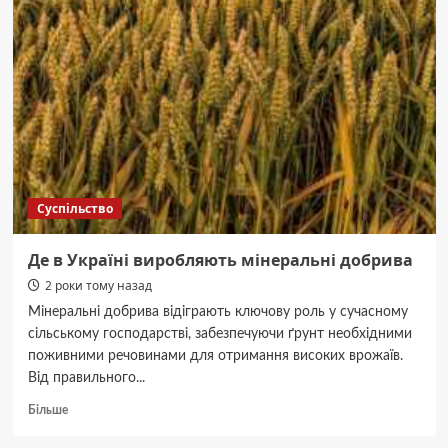
обмежити
перебування
на
вулиці
—
погіршилася
якість
повітря
Суспільство
Де в Україні виробляють мінеральні добрива
2 роки тому назад
Мінеральні добрива відіграють ключову роль у сучасному
сільському господарстві, забезпечуючи ґрунт необхідними
поживними речовинами для отримання високих врожаїв.
Від правильного...
Докладніше
Більше
про
Де