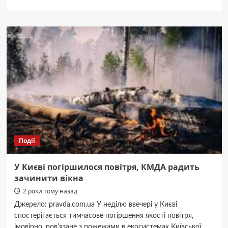
про
Якість
води
у
місцях
водозаборів
Києва
і
Броварів
у
межах
норми
–
Міндовкілля
Події
У Києві погіршилося повітря, КМДА радить
зачинити вікна
2 роки тому назад
Джерело: pravda.com.ua У неділю ввечері у Києві
спостерігається тимчасове погіршення якості повітря,
імовірно, пов'язане з пожежами в екосистемах Київської