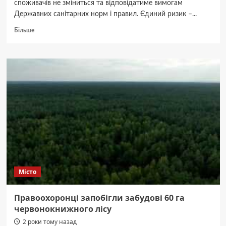
споживачів не зміниться та відповідатиме вимогам
Державних санітарних норм і правил. Єдиний ризик –...
Докладніше
Більше
про
Міндовкілля
оцінило
якість
води
біля
Києва
Місто
Правоохоронці запобігли забудові 60 га
червонокнижного лісу
2 роки тому назад