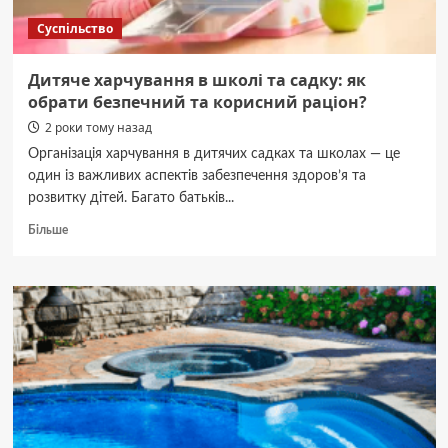
Суспільство
Дитяче харчування в школі та садку: як
обрати безпечний та корисний раціон?
2 роки тому назад
Організація харчування в дитячих садках та школах — це
один із важливих аспектів забезпечення здоров’я та
розвитку дітей. Багато батьків...
Докладніше
Більше
про
Дитяче
харчування
в
школі
та
садку:
як
обрати
безпечний
та