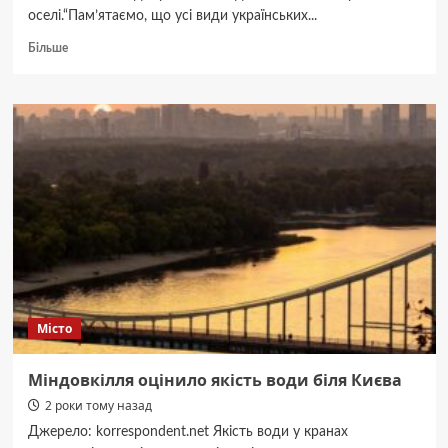
оселі.“Пам’ятаємо, що усі види українських...
Докладніше
Більше
про
Що
робити
коли
в
хату
залетів
кажан
–
порали
зоологів
Місто
Міндовкілля оцінило якість води біля Києва
2 роки тому назад
Джерело: korrespondent.net Якість води у кранах