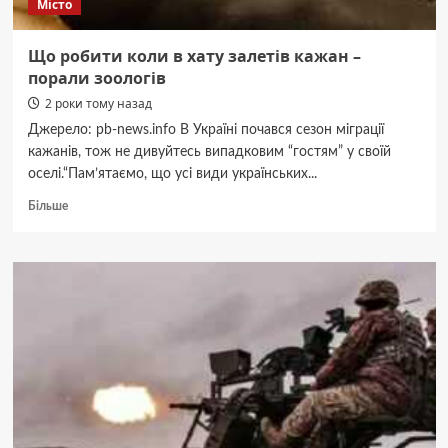
Місто
Що робити коли в хату залетів кажан –
порали зоологів
2 роки тому назад
Джерело: pb-news.info В Україні почався сезон міграції
кажанів, тож не дивуйтесь випадковим “гостям” у своїй
оселі.“Пам’ятаємо, що усі види українських...
Докладніше
Більше
про
Що
робити
коли
в
хату
залетів
кажан
–
порали
зоологів