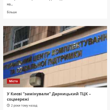
на...
Докладніше
Більше
про
Україна
простягає
руку
допомоги
Європі
у
боротьбі
з
повенями
Місто
У Києві “замінували” Дарницький ТЦК –
соцмережі
2 роки тому назад