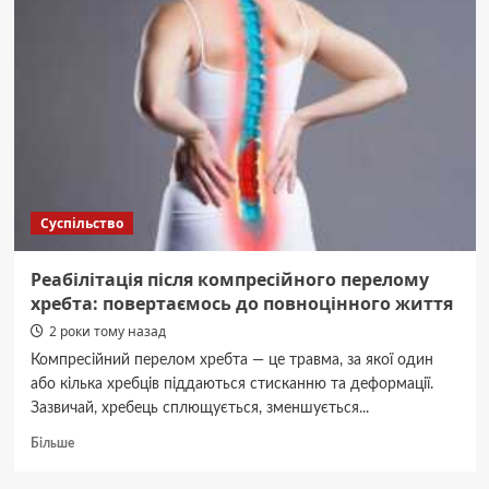
Суспільство
Реабілітація після компресійного перелому
хребта: повертаємось до повноцінного життя
2 роки тому назад
Компресійний перелом хребта — це травма, за якої один
або кілька хребців піддаються стисканню та деформації.
Зазвичай, хребець сплющується, зменшується...
Докладніше
Більше
про
Реабілітація