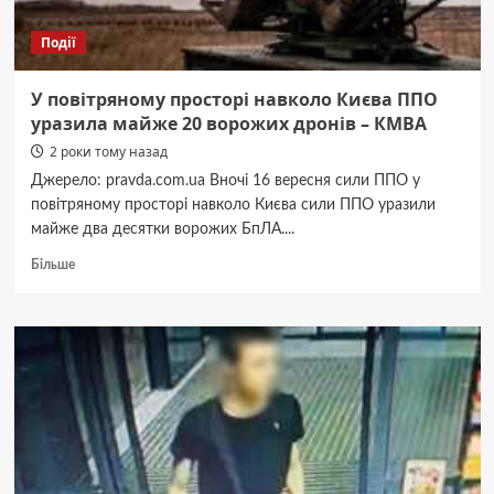
Події
У повітряному просторі навколо Києва ППО
уразила майже 20 ворожих дронів – КМВА
2 роки тому назад
Джерело: pravda.com.ua Вночі 16 вересня сили ППО у
повітряному просторі навколо Києва сили ППО уразили
майже два десятки ворожих БпЛА....
Докладніше
Більше
про
У
повітряному
просторі
навколо
Києва
ППО
уразила
майже
20
ворожих