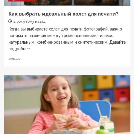
Как выбрать идеальный холст для печати?
2 роки тому назад
Когда вы выбираете холст для печати фотографий, важно
понимать различия между тремя основными типами:
натуральным, комбинированным и синтетическим. Давайте
подробнее...
Докладніше
Більше
про
Как
выбрать
идеальный
холст
для
печати?