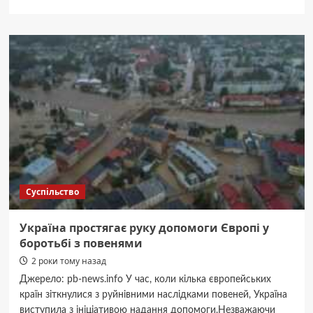
про
Військові
отримали
нову
техніку
для
посилення
армії
(ФОТО)
Суспільство
Україна простягає руку допомоги Європі у
боротьбі з повенями
2 роки тому назад
Джерело: pb-news.info У час, коли кілька європейських
країн зіткнулися з руйнівними наслідками повеней, Україна
виступила з ініціативою надання допомоги.Незважаючи