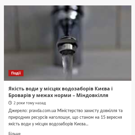
в
Україні
виробляють
мінеральні
добрива
Події
Якість води у місцях водозаборів Києва і
Броварів у межах норми – Міндовкілля
2 роки тому назад
Джерело: pravda.com.ua Міністерство захисту довкілля та
природних ресурсів наголошує, що станом на 15 вересня
якість води у місцях водозаборів Києва...
Докладніше
Більше