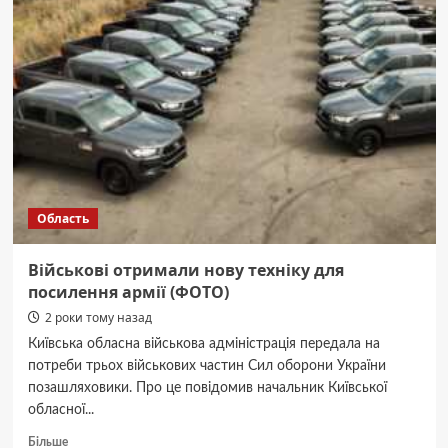
до
опалювального
сезону
майже
на
90%
–
ОВА
Область
Військові отримали нову техніку для
посилення армії (ФОТО)
2 роки тому назад
Київська обласна військова адміністрація передала на
потреби трьох військових частин Сил оборони України
позашляховики. Про це повідомив начальник Київської
обласної...
Докладніше
Більше