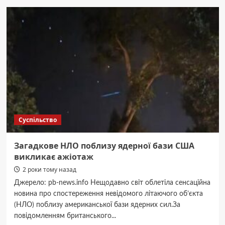
після
компресійного
перелому
хребта:
повертаємось
до
повноцінного
життя
Суспільство
Загадкове НЛО поблизу ядерної бази США
викликає ажіотаж
2 роки тому назад
Джерело: pb-news.info Нещодавно світ облетіла сенсаційна
новина про спостереження невідомого літаючого об’єкта
(НЛО) поблизу американської бази ядерних сил.За
повідомленням британського...