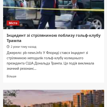
практичні
поради
Місто
Інцидент зі стріляниною поблизу гольф-клубу
Трампа
2 роки тому назад
Джерело: pb-news.info У Флориді стався інцидент зі
стріляниною неподалік гольф-клубу колишнього
президента США Дональда Трампа. Ця подія викликала
значний резонанс...
Докладніше
Більше
про
Інцидент
зі
стріляниною
поблизу
гольф-