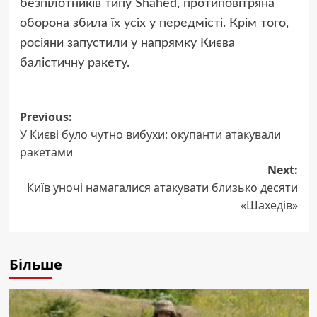
безпілотників типу Shahed, протиповітряна
оборона збила їх усіх у передмісті. Крім того,
росіяни запустили у напрямку Києва
балістичну ракету.
Post
Previous:
У Києві було чутно вибухи: окупанти атакували
navigation
ракетами
Next:
Київ уночі намагалися атакувати близько десяти
«Шахедів»
Більше