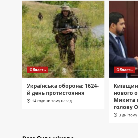
Область
Область
Українська оборона: 1624-
Київщин
й день протистояння
нового о
Микита 
14 години тому назад
голову 
3 дні тому