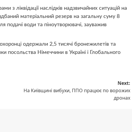
рами з ліквідації наслідків надзвичайних ситуацій на
дбаний матеріальний резерв на загальну суму 8
ля подачі води та піноутворювачі, зауважив
оохоронці одержали 2,5 тисячі бронежилетів та
и посольства Німеччини в Україні і Глобального
Next:
й
На Київщині вибухи, ППО працює по ворожих
дронах