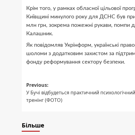
Крім того, у рамках обласної цільової прог
Київщині минулого року для ДСНС був при
млн грн, зокрема пожежні рукави, помпи д
Калашник.
Як повідомляв Укрінформ, українські прав
шоломи з додатковим захистом за підтримк
фонду реформування сектору безпеки.
Post
Previous:
У Бучі відбудеться практичний психологічни
navigation
тренінг (ФОТО)
Більше