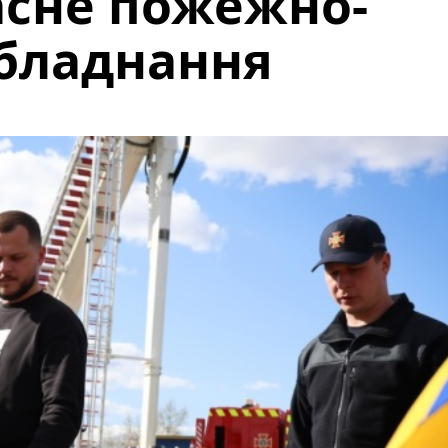
асне пожежно-
обладнання