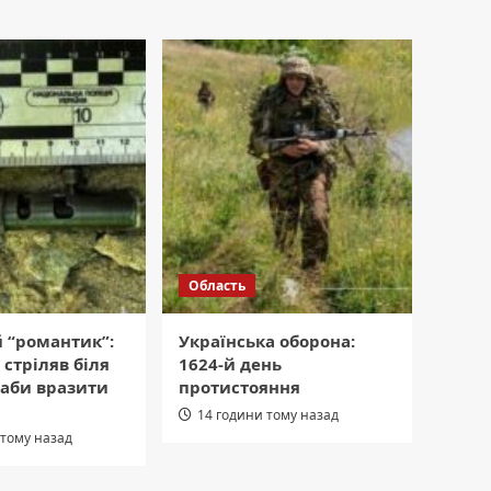
Область
 “романтик”:
Українська оборона:
 стріляв біля
1624-й день
 аби вразити
протистояння
14 години тому назад
 тому назад