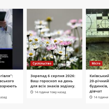
Суспільство
Місто
гівля”:
Зорепад 6 серпня 2026:
Київський
вського
Ваш гороскоп на день
20-річний
дозрюють
для всіх знаків зодіаку.
будинків,
дівчат
14 години тому назад
назад
14 години