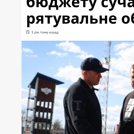
бюджету суч
рятувальне 
1 рік тому назад