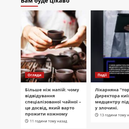
Вам буде цікаво
Огляди
Події
Більше ніж напій: чому
Лікарняна “тор
відвідування
Директора киї
спеціалізованої чайної –
медцентру пі
це досвід, який варто
у злочині.
прожити кожному
13 години тому 
11 години тому назад