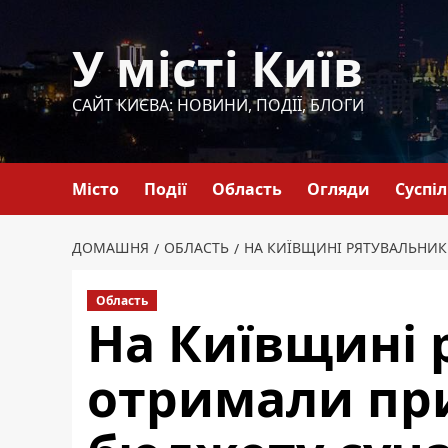
Перейти
до
У місті Київ
вмісту
САЙТ КИЄВА: НОВИНИ, ПОДІЇ, БЛОГИ
Місто
Події
Область
Огляди
Суспі
ДОМАШНЯ
ОБЛАСТЬ
НА КИЇВЩИНІ РЯТУВАЛЬНИ
Область
На Київщині 
отримали пр