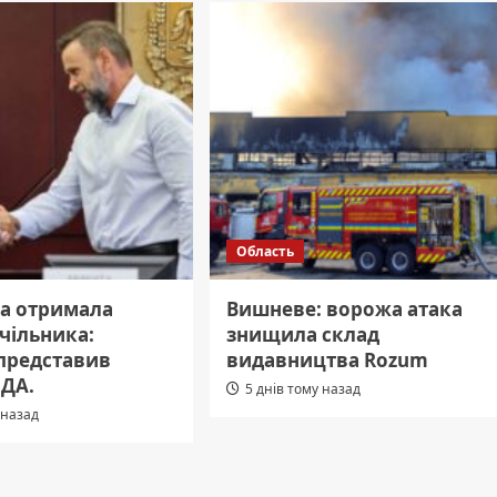
Область
а отримала
Вишневе: ворожа атака
чільника:
знищила склад
представив
видавництва Rozum
ОДА.
5 днів тому назад
 назад