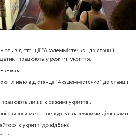
ують від станції “Академмістечко” до станції
рещатик” працюють у режимі укриття.
мережах
ю” лінією від станції “Академмістечко” до станції
” працюють лише в режимі укриття”.
ної тривоги метро не курсує наземними ділянками.
айтеся в укритті до відбою!