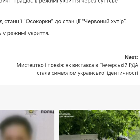
дубичі” працює в режимі укриття через суттєве
ід станції “Осокорки” до станції “Червоний хутір”.
 у режимі укриття.
Next:
Мистецтво і поезія: як виставка в Печерській РДА
стала символом української ідентичності