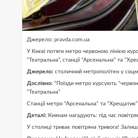
Джерело:
pravda.com.ua
У Києві потяги метро червоною лінією курс
“Театральна”, станції “Арсенальна” та “Х
Джерело:
столичний метрополітен у соц
Дослівно:
“Поїзди метро курсують “червоно
“Театральна”
Станції метро “Арсенальна” та “Хрещатик
Деталі:
Киянам нагадують: під час повітря
У столиці триває повітряна тривога! Залиш