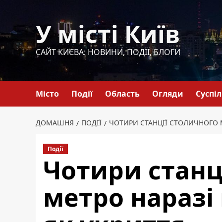
Перейти
до
У місті Київ
вмісту
САЙТ КИЄВА: НОВИНИ, ПОДІЇ, БЛОГИ
Місто
Події
Область
Огляди
Суспі
ДОМАШНЯ
ПОДІЇ
ЧОТИРИ СТАНЦІЇ СТОЛИЧНОГО 
Події
Чотири станц
метро нараз