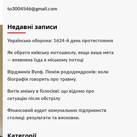
to3004546@gmail.com
Недавні записи
Українська оборона: 1624-й день протистояння
Як обрати київську мотошколу, якщо ваша мета
— впевнена їзда в міському потоці
Вірджинія Вулф. Поміж рододендронів: коли
біографія говорить про травму.
Витік аміаку в Голосієві: що відомо про
ситуацію після обстрілу
Фінансовий аудит комунальних підприємств
столиці: результати та висновки.
Категорії