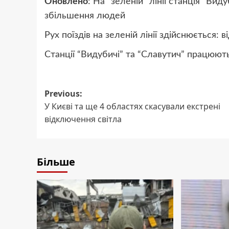
Оновлено
: На “зеленій” лінії станція “Ви
збільшення людей
Рух поїздів на зеленій лінії здійснюється: в
Станції “Видубичі” та “Славутич” працюють
Post
Previous:
У Києві та ще 4 областях скасували екстрені
navigation
відключення світла
Більше