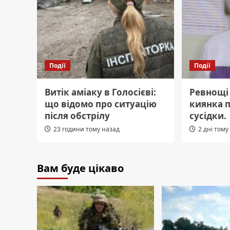
Події
Події
Витік аміаку в Голосієві:
Ревнощі 
що відомо про ситуацію
киянка п
після обстрілу
сусідки.
23 години тому назад
2 дні тому
Вам буде цікаво