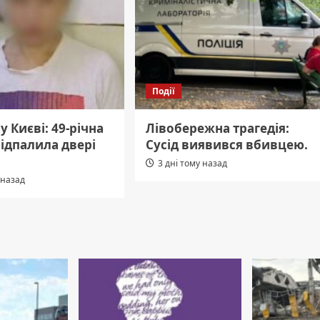
Події
у Києві: 49-річна
Лівобережна трагедія:
ідпалила двері
Сусід виявився вбивцею.
3 дні тому назад
 назад