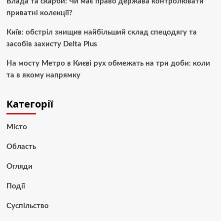
Влада та скарби: Чи має право держава контролювати
приватні колекції?
Київ: обстріл знищив найбільший склад спецодягу та
засобів захисту Delta Plus
На мосту Метро в Києві рух обмежать на три доби: коли
та в якому напрямку
Категорії
Місто
Область
Огляди
Події
Суспільство