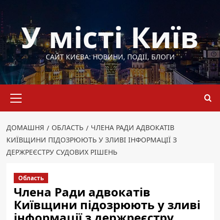
Перейти
до
У місті Київ
вмісту
САЙТ КИЄВА: НОВИНИ, ПОДІЇ, БЛОГИ
Основне
меню
ДОМАШНЯ
ОБЛАСТЬ
ЧЛЕНА РАДИ АДВОКАТІВ
КИЇВЩИНИ ПІДОЗРЮЮТЬ У ЗЛИВІ ІНФОРМАЦІЇ З
ДЕРЖРЕЄСТРУ СУДОВИХ РІШЕНЬ
Область
Члена Ради адвокатів
Київщини підозрюють у зливі
інформації з держреєстру