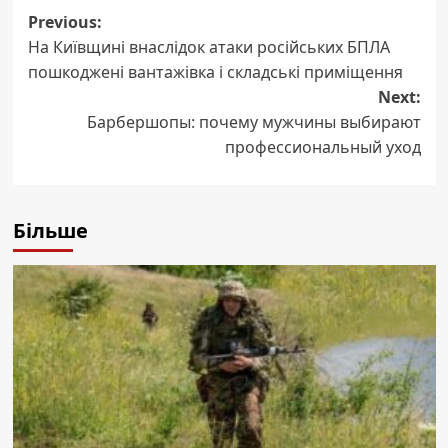
Post
Previous:
На Київщині внаслідок атаки російських БПЛА
navigation
пошкоджені вантажівка і складські приміщення
Next:
Барбершопы: почему мужчины выбирают
профессиональный уход
Більше