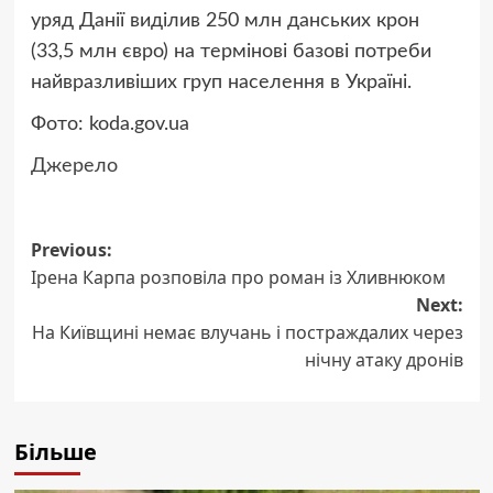
уряд Данії виділив 250 млн данських крон
(33,5 млн євро) на термінові базові потреби
найвразливіших груп населення в Україні.
Фото: koda.gov.ua
Джерело
Post
Previous:
Ірена Карпа розповіла про роман із Хливнюком
navigation
Next:
На Київщині немає влучань і постраждалих через
нічну атаку дронів
Більше