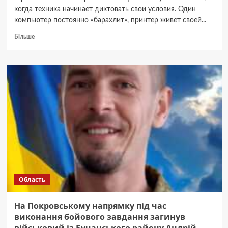
когда техника начинает диктовать свои условия. Один
компьютер постоянно «барахлит», принтер живет своей...
Докладніше
Більше
про
IT-
поддержка
как
фундамент
стабильности:
советы
для
современного
бизнеса
Область
На Покровському напрямку під час
виконання бойового завдання загинув