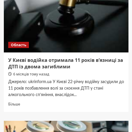
на
Київщині
зросла
до
17
Область
У Києві водійка отримала 11 років в’язниці за
ДТП із двома загиблими
6 місяців тому назад
Джерело: ukrinform.ua У Києві 22-річну водійку засудили до
11 років позбавлення волі за скоєння ДТП у стані
алкогольного сп’яніння, внаслідок...
Докладніше
Більше
про
У
Києві
водійка
отримала