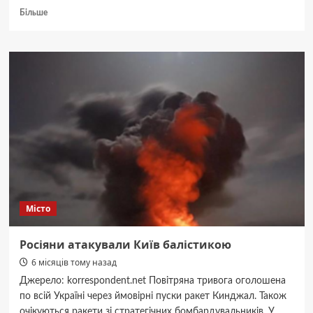
Докладніше
Більше
про
Теракт
у
Львові:
поліція
та
СБУ
затримали
ймовірну
виконавицю
злочину
Місто
Росіяни атакували Київ балістикою
6 місяців тому назад
Джерело: korrespondent.net Повітряна тривога оголошена
по всій Україні через ймовірні пуски ракет Кинджал. Також
очікуються ракети зі стратегічних бомбардувальників. У...