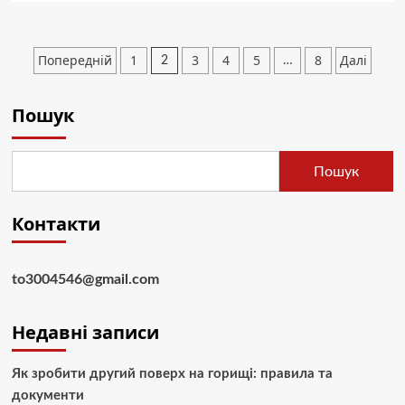
Україна
завершує
виступи
Пагінація
Попередній
1
3
4
5
8
Далі
2
…
на
записів
зимовій
Олімпіаді-2026
Пошук
без
нагород
Пошук
Контакти
to3004546@gmail.com
Недавні записи
Як зробити другий поверх на горищі: правила та
документи