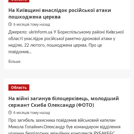
пожежі
на
На Київщині внаслідок російської атаки
місцях
пошкоджена церква
російських
6 місяців тому назад
ударів,
триває
Джерело: ukrinform.ua У Бориспільському районі Київської
розбір
області унаслідок російської ракетно-дронової атаки у
завалів
неділю, 22 лютого, пошкоджена церква. Про це
повідомив...
Докладніше
Більше
про
На
Київщині
внаслідок
Область
російської
атаки
На війні загинув білоцерківець, молодший
пошкоджена
сержант Скиба Олександр (ФОТО)
церква
6 місяців тому назад
Про загибель захисника повідомив військовий капелан
Микола Гопайнич.Олександр був командиром відділення
ударних безпілотних авіаційних комплексів РУБАКББС