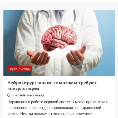
Ізраїль
передасть
Київській
області
117
мобільних
генераторів
–
посол
Суспільство
Нейрохирург: какие симптомы требуют
консультации
5 місяців тому назад
Нарушения в работе нервной системы могут проявляться
постепенно и не всегда сопровождаются выраженной
болью. Иногда человек отмечает лишь онемение