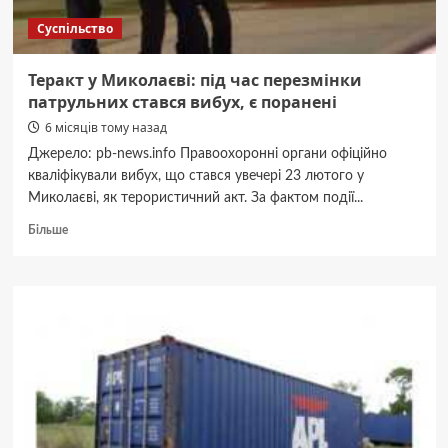
Суспільство
Теракт у Миколаєві: під час перезмінки
патрульних стався вибух, є поранені
6 місяців тому назад
Джерело: pb-news.info Правоохоронні органи офіційно
кваліфікували вибух, що стався увечері 23 лютого у
Миколаєві, як терористичний акт. За фактом події...
Докладніше
Більше
про
Теракт
у
Миколаєві:
під
час
перезмінки
патрульних
стався
вибух,
є