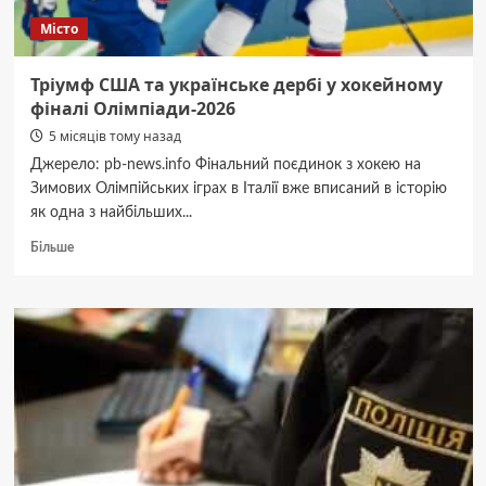
Місто
Тріумф США та українське дербі у хокейному
фіналі Олімпіади-2026
5 місяців тому назад
Джерело: pb-news.info Фінальний поєдинок з хокею на
Зимових Олімпійських іграх в Італії вже вписаний в історію
як одна з найбільших...
Докладніше
Більше
про
Тріумф
США
та
українське
дербі
у
хокейному
фіналі
Олімпіади-2026