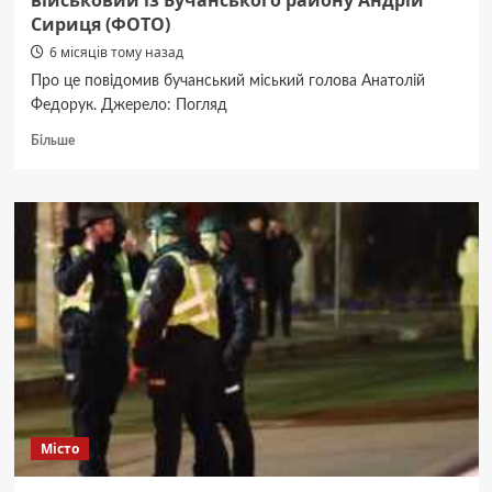
військовий із Бучанського району Андрій
Сириця (ФОТО)
6 місяців тому назад
Про це повідомив бучанський міський голова Анатолій
Федорук. Джерело: Погляд
Докладніше
Більше
про
На
Покровському
напрямку
під
час
виконання
бойового
завдання
загинув
військовий
із
Бучанського
району
Місто
Андрій
Сириця