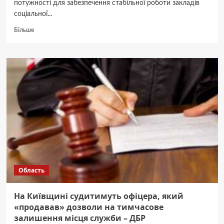
потужності для забезпечення стабільної роботи закладів
соціальної...
Докладніше
Більше
про
Київщина
отримала
від
Товариства
Червоного
Хреста
50
генераторів
для
соцзакладів
Область
На Київщині судитимуть офіцера, який
«продавав» дозволи на тимчасове
залишення місця служби – ДБР