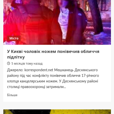
інциденту»:
чіткі
сигнали
Місто
У Києві чоловік ножем понівечив обличчя
підлітку
5 місяців тому назад
Джерело: korrespondent.net Мешканець Деснянського
району під час конфлікту понівечив обличчя 17-річного
хлопця канцелярським ножем. У Деснянському районі
столиці правоохоронці затримали...
Докладніше
Більше
про
У
Києві
чоловік