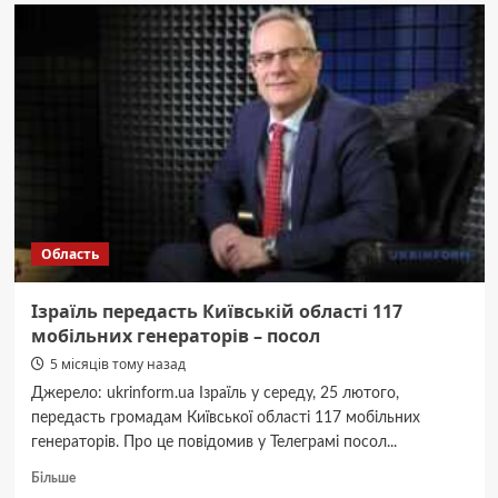
Київщині
землі
Національного
парку
«Білоозерський»
засіяли
соєю,
поліція
оголосила
підозру
посадовцю
Область
Ізраїль передасть Київській області 117
мобільних генераторів – посол
5 місяців тому назад
Джерело: ukrinform.ua Ізраїль у середу, 25 лютого,
передасть громадам Київської області 117 мобільних
генераторів. Про це повідомив у Телеграмі посол...
Докладніше
Більше
про