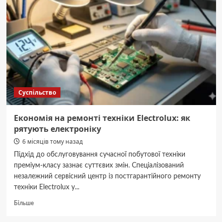
11
років
в’язниці
за
ДТП
із
двома
загиблими
Суспільство
Економія на ремонті техніки Electrolux: як
рятують електроніку
6 місяців тому назад
Підхід до обслуговування сучасної побутової техніки
преміум-класу зазнає суттєвих змін. Спеціалізований
незалежний сервісний центр із постгарантійного ремонту
техніки Electrolux у...
Докладніше
Більше
про
Економія