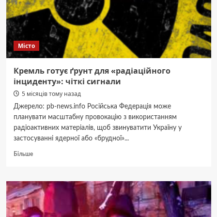
Місто
Кремль готує ґрунт для «радіаційного
інциденту»: чіткі сигнали
5 місяців тому назад
Джерело: pb-news.info Російська Федерація може
планувати масштабну провокацію з використанням
радіоактивних матеріалів, щоб звинуватити Україну у
застосуванні ядерної або «брудної»...
Докладніше
Більше
про
Кремль
готує
ґрунт
для
«радіаційного