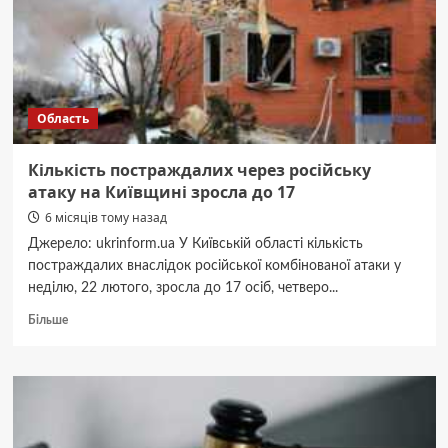
контейнеры
давно
перестали
быть
просто
тарой
Область
Кількість постраждалих через російську
атаку на Київщині зросла до 17
6 місяців тому назад
Джерело: ukrinform.ua У Київській області кількість
постраждалих внаслідок російської комбінованої атаки у
неділю, 22 лютого, зросла до 17 осіб, четверо...
Докладніше
Більше
про
Кількість
постраждалих
через
російську
атаку