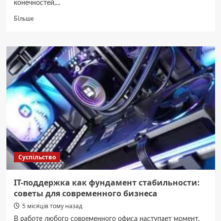
конечностей,...
Докладніше
Більше
про
Нейрохирург:
какие
симптомы
требуют
консультации
Суспільство
IT-поддержка как фундамент стабильности:
советы для современного бизнеса
5 місяців тому назад
В работе любого современного офиса наступает момент,