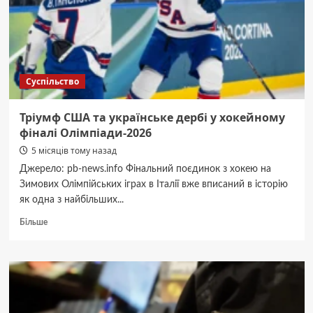
місяць
Суспільство
Тріумф США та українське дербі у хокейному
фіналі Олімпіади-2026
5 місяців тому назад
Джерело: pb-news.info Фінальний поєдинок з хокею на
Зимових Олімпійських іграх в Італії вже вписаний в історію
як одна з найбільших...
Докладніше
Більше
про
Тріумф
США
та
українське
дербі