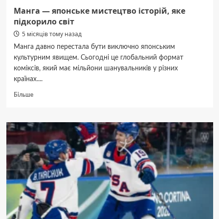
Манга — японське мистецтво історій, яке
підкорило світ
5 місяців тому назад
Манга давно перестала бути виключно японським
культурним явищем. Сьогодні це глобальний формат
коміксів, який має мільйони шанувальників у різних
країнах....
Докладніше
Більше
про
Манга
—
японське
мистецтво
історій,
яке
підкорило
світ