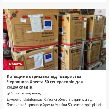
Кремль
готує
ґрунт
для
«радіаційного
інциденту»:
чіткі
сигнали
Область
Київщина отримала від Товариства
Червоного Хреста 50 генераторів для
соцзакладів
5 місяців тому назад
Джерело: ukrinform.ua Київська область отримала від
Товариства Червоного Хреста України 50 генераторів різної