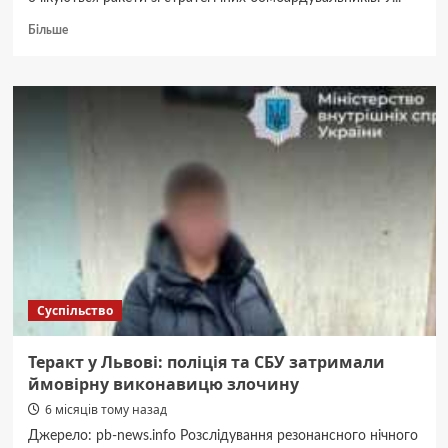
Докладніше
Більше
про
Росіяни
атакували
Київ
балістикою
Суспільство
Теракт у Львові: поліція та СБУ затримали
ймовірну виконавицю злочину
6 місяців тому назад
Джерело: pb-news.info Розслідування резонансного нічного