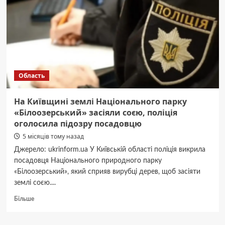
у
хокейному
фіналі
Олімпіади-2026
Область
На Київщині землі Національного парку
«Білоозерський» засіяли соєю, поліція
оголосила підозру посадовцю
5 місяців тому назад
Джерело: ukrinform.ua У Київській області поліція викрила
посадовця Національного природного парку
«Білоозерський», який сприяв вирубці дерев, щоб засіяти
землі соєю....
Докладніше
Більше
про
На