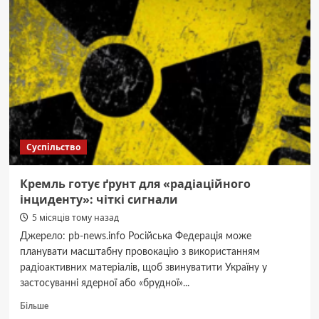
ножем
понівечив
обличчя
підлітку
Суспільство
Кремль готує ґрунт для «радіаційного
інциденту»: чіткі сигнали
5 місяців тому назад
Джерело: pb-news.info Російська Федерація може
планувати масштабну провокацію з використанням
радіоактивних матеріалів, щоб звинуватити Україну у
застосуванні ядерної або «брудної»...
Докладніше
Більше
про