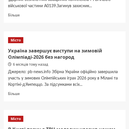
військової частини А0139.Загинув захисник...
Докладніше
Більше
про
На
війні
загинув
Місто
білоцерківець,
молодший
Україна завершує виступи на зимовій
сержант
Олімпіаді-2026 без нагород
Скиба
6 місяців тому назад
Олександр
(ФОТО)
Джерело: pb-news.info Збірна України офіційно завершила
участь у зимових Олімпійських іграх 2026 року в Мілані та
Кортіні-д’Ампеццо. За підсумками всіх...
Докладніше
Більше
про
Україна
завершує
виступи
Місто
на
зимовій