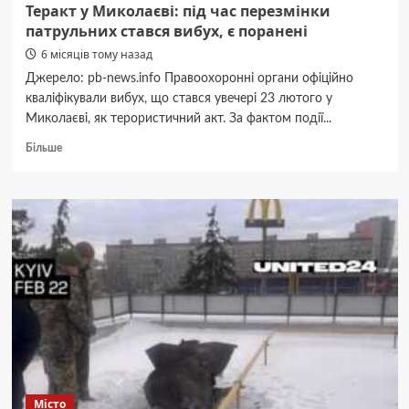
(ФОТО)
Теракт у Миколаєві: під час перезмінки
патрульних стався вибух, є поранені
6 місяців тому назад
Джерело: pb-news.info Правоохоронні органи офіційно
кваліфікували вибух, що стався увечері 23 лютого у
Миколаєві, як терористичний акт. За фактом події...
Докладніше
Більше
про
Теракт
у
Миколаєві:
під
час
перезмінки
патрульних
стався
вибух,
є
поранені
Місто