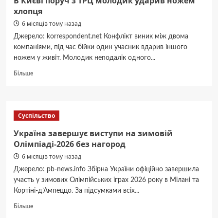
В Києві поруч з ТРЦ молодик ударив ножем
Олімпіаді-2026
хлопця
без
6 місяців тому назад
нагород
Джерело: korrespondent.net Конфлікт виник між двома
компаніями, під час бійки один учасник вдарив іншого
ножем у живіт. Молодик неподалік одного...
Докладніше
Більше
про
В
Києві
поруч
Суспільство
з
ТРЦ
Україна завершує виступи на зимовій
молодик
Олімпіаді-2026 без нагород
ударив
6 місяців тому назад
ножем
хлопця
Джерело: pb-news.info Збірна України офіційно завершила
участь у зимових Олімпійських іграх 2026 року в Мілані та
Кортіні-д’Ампеццо. За підсумками всіх...
Докладніше
Більше
про