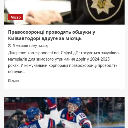
Місто
Правоохоронці проводять обшуки у
Київавтодорі вдруге за місяць
5 місяців тому назад
Джерело: korrespondent.net Слідчі дії стосуються закупівель
матеріалів для зимового утримання доріг у 2024-2025
роках. У комунальній корпорації правоохоронці проводять
обшуки...
Докладніше
Більше
про
Правоохоронці
проводять
обшуки
у
Київавтодорі
вдруге
за