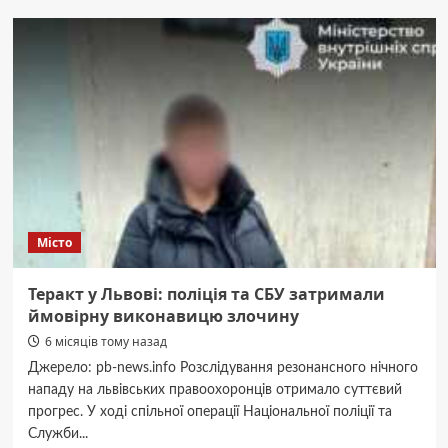
на
ремонті
техніки
Electrolux:
як
рятують
електроніку
Місто
Теракт у Львові: поліція та СБУ затримали
ймовірну виконавицю злочину
6 місяців тому назад
Джерело: pb-news.info Розслідування резонансного нічного
нападу на львівських правоохоронців отримало суттєвий
прогрес. У ході спільної операції Національної поліції та
Служби...