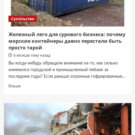
поранені
Суспільство
Железный лего для сурового бизнеса: почему
морские контейнеры давно перестали быть
просто тарой
6 місяців тому назад
Вы когда-нибудь обращали внимание на то, как сильно
изменился городской и промышленный пейзаж за
последние годы? Если раньше огромные гофрированные...
Докладніше
Більше
про
Железный
лего
для
сурового
бизнеса:
почему
морские