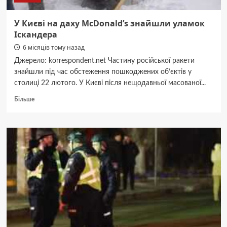
У Києві на даху McDonald’s знайшли уламок
Іскандера
6 місяців тому назад
Джерело: korrespondent.net Частину російської ракети
знайшли під час обстеження пошкоджених об’єктів у
столиці 22 лютого. У Києві після нещодавньої масованої...
Докладніше
Більше
про
У
Києві
на
даху
McDonald’s
знайшли
уламок
Іскандера