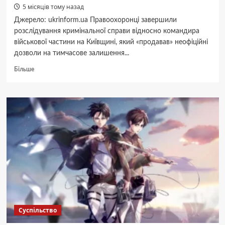
5 місяців тому назад
Джерело: ukrinform.ua Правоохоронці завершили
розслідування кримінальної справи відносно командира
військової частини на Київщині, який «продавав» неофіційні
дозволи на тимчасове залишення...
Докладніше
Більше
про
На
Київщині
судитимуть
офіцера,
який
«продавав»
дозволи
на
тимчасове
залишення
місця
служби
–
Суспільство
ДБР