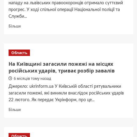
нападу на львівських правоохоронців отримало суттєвий
прогрес. У ході спільної операції Національної поліції та
Служби...
Докладніше
Більше
про
Теракт
у
Львові:
Область
поліція
та
На Київщині загасили пожежі на місцях
СБУ
російських ударів, триває розбір завалів
затримали
6 місяців тому назад
ймовірну
виконавицю
Джерело: ukrinform.ua У Київській області рятувальники
злочину
загасили пожежі, які виникли внаслідок російських ударів
22 лютого. Як передає Укрінформ, про це...
Докладніше
Більше
про
На
Київщині
загасили
Область