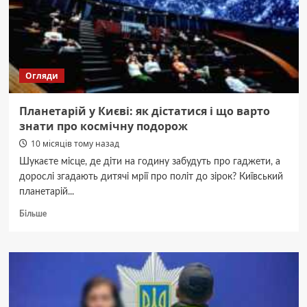
нею
і
що
варто
знати
Огляди
пасажирам
Планетарій у Києві: як дістатися і що варто
знати про космічну подорож
10 місяців тому назад
Шукаєте місце, де діти на годину забудуть про гаджети, а
дорослі згадають дитячі мрії про політ до зірок? Київський
планетарій...
Докладніше
Більше
про
Планетарій
у
Києві:
як
дістатися
і