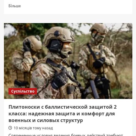
Докладніше
Більше
про
На
війні
загинув
мешканець
Ірпеня
Василь
Черняков
(ФОТО)
Суспільство
Плитоноски с баллистической защитой 2
класса: надежная защита и комфорт для
военных и силовых структур
10 місяців тому назад