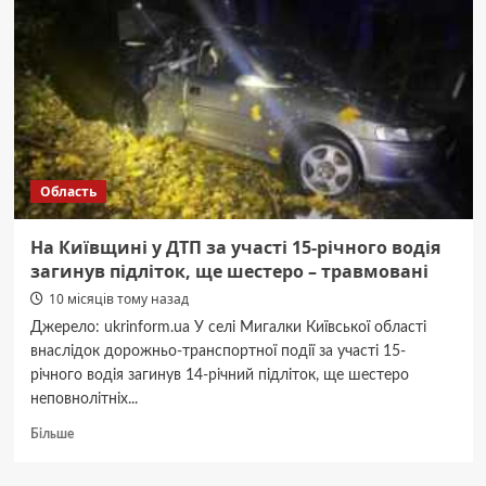
у
кого
почнуться
раніше,
а
де
їх
перенесли
Область
На Київщині у ДТП за участі 15-річного водія
загинув підліток, ще шестеро – травмовані
10 місяців тому назад
Джерело: ukrinform.ua У селі Мигалки Київської області
внаслідок дорожньо-транспортної події за участі 15-
річного водія загинув 14-річний підліток, ще шестеро
неповнолітніх...
Докладніше
Більше
про
На