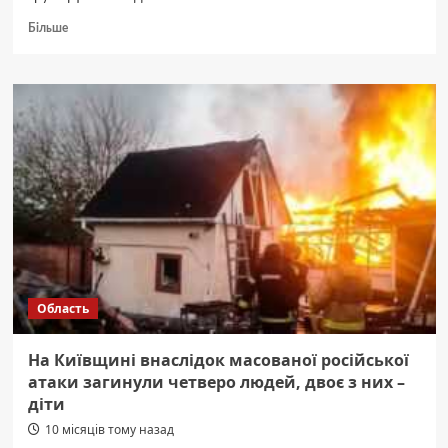
Докладніше
Більше
про
У
Києві,
на
Київщині
та
Дніпропетровщині
запроваджені
екстрені
відключення
світла
Область
На Київщині внаслідок масованої російської
атаки загинули четверо людей, двоє з них –
діти
10 місяців тому назад