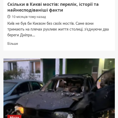
Скільки в Києві мостів: перелік, історії та
найнесподіваніші факти
10 місяців тому назад
Київ не був би Києвом без своїх мостів. Саме вони
тримають на плечах рухливе життя столиці, з’єднуючи два
береги Дніпра....
Докладніше
Більше
про
Скільки
в
Києві
мостів:
перелік,
історії
та
найнесподіваніші
факти
Місто