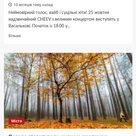
10 місяців тому назад
Неймовірний голос, вайб і суцільні хіти! 25 жовтня
надзвичайний CHEEV з великим концертом виступить у
Василькові. Початок о 18.00 у...
Докладніше
Більше
про
Чуттєві
шедеври
і
вайб:
CHEEV
25
жовтня
виступить
у
Василькові
Місто