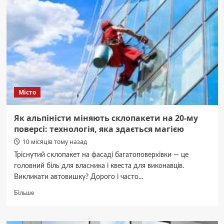
що
вигідніше
для
бізнесу
Місто
Як альпіністи міняють склопакети на 20-му
поверсі: технологія, яка здається магією
10 місяців тому назад
Тріснутий склопакет на фасаді багатоповерхівки — це
головний біль для власника і квеста для виконавців.
Викликати автовишку? Дорого і часто...
Докладніше
Більше
про
Як
альпіністи