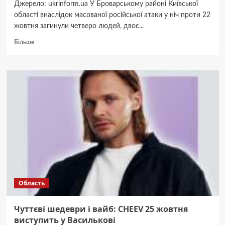
Джерело: ukrinform.ua У Броварському районі Київської
області внаслідок масованої російської атаки у ніч проти 22
жовтня загинули четверо людей, двоє...
Докладніше
Більше
про
На
Київщині
внаслідок
масованої
російської
атаки
загинули
четверо
людей,
двоє
з
них
–
Область
діти
Чуттєві шедеври і вайб: CHEEV 25 жовтня
виступить у Василькові