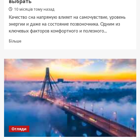
выбрать
10 місяців тому назад
Качество сна напрямую влияет на самочувствие, уровень
энергии и даже на состояние позвоночника. Одним из
ключевых факторов комфортного и полезного...
Докладніше
Більше
про
Здоровый
сон
и
правильная
осанка:
зачем
нужна
ортопедическая
подушка
и
как
её
выбрать
Огляди