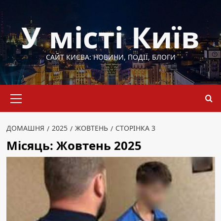
Перейти
до
У місті Київ
вмісту
САЙТ КИЄВА: НОВИНИ, ПОДІЇ, БЛОГИ
Основне
меню
ДОМАШНЯ
2025
ЖОВТЕНЬ
СТОРІНКА 3
Місяць:
Жовтень 2025