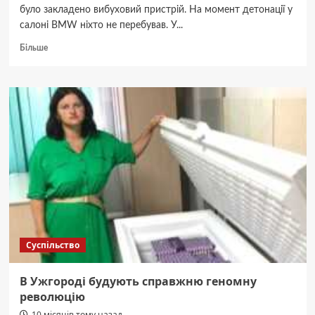
було закладено вибуховий пристрій. На момент детонації у
салоні BMW ніхто не перебував. У...
Докладніше
Більше
про
У
Києві
підірвали
автомобіль
BMW
Суспільство
В Ужгороді будують справжню геномну
революцію
10 місяців тому назад