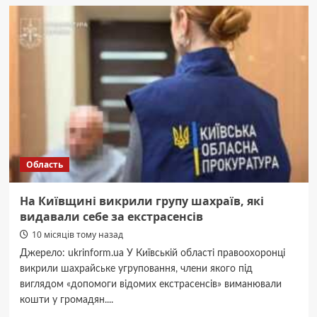
Київщині
у
ДТП
за
участі
15-
річного
водія
загинув
підліток,
ще
шестеро
Область
–
травмовані
На Київщині викрили групу шахраїв, які
видавали себе за екстрасенсів
10 місяців тому назад
Джерело: ukrinform.ua У Київській області правоохоронці
викрили шахрайське угруповання, члени якого під
виглядом «допомоги відомих екстрасенсів» виманювали
кошти у громадян....