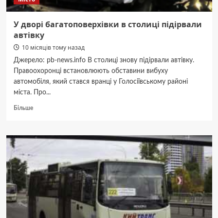
У дворі багатоповерхівки в столиці підірвали
автівку
10 місяців тому назад
Джерело: pb-news.info В столиці знову підірвали автівку.
Правоохоронці встановлюють обставини вибуху
автомобіля, який стався вранці у Голосіївському районі
міста. Про...
Докладніше
Більше
про
У
дворі
багатоповерхівки
в
столиці
підірвали
автівку