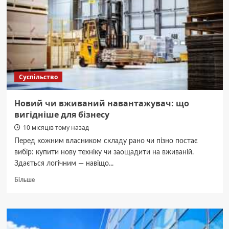
від
імені
Героя
України
Суспільство
Новий чи вживаний навантажувач: що
вигідніше для бізнесу
10 місяців тому назад
Перед кожним власником складу рано чи пізно постає
вибір: купити нову техніку чи заощадити на вживаній.
Здається логічним — навіщо...
Докладніше
Більше
про
Новий
чи
вживаний
навантажувач: