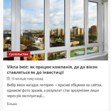
міняють
склопакети
на
20-
му
поверсі:
технологія,
яка
здається
магією
Суспільство
Vikna best: як працює компанія, де до вікон
ставляться як до інвестиції
10 місяців тому назад
Вибір вікон нагадує лотерею — красиві обіцянки на сайтах,
однакові фото зразків, а результат стає зрозумілим лише
через рік експлуатації....
Докладніше
Більше
про