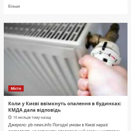
Докладніше
Більше
про
на
фронті
загинув
військовий
з
Київщини
Павло
Гацюк
(ФОТО)
Місто
Коли у Києві ввімкнуть опалення в будинках:
КМДА дала відповідь
10 місяців тому назад
Джерело: pb-news.info Погодні умови в Києві наразі