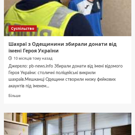
Суспільство
Шахраї з Одещинини збирали донати від
імені Героя України
10 місяців тому назад
Джерело: pb-news.info Збирали донати від імені відомого
Героя України: столичні поліцейські викрили
шахраїв.Мешканці Одещини створили низку фейкових
акаунтів під іменем...
Докладніше
Більше
про
Шахраї
з
Одещинини
збирали
донати