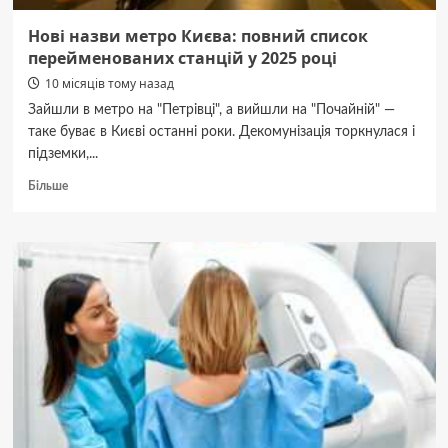
Нові назви метро Києва: повний список
перейменованих станцій у 2025 році
10 місяців тому назад
Зайшли в метро на "Петрівці", а вийшли на "Почайній" —
таке буває в Києві останні роки. Декомунізація торкнулася і
підземки,...
Докладніше
Більше
про
Нові
назви
метро
Києва:
повний
список
перейменованих
станцій
у
2025
році