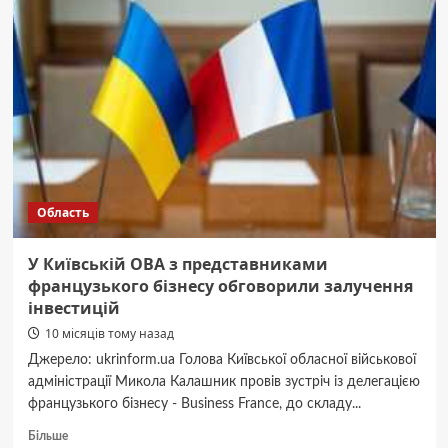
убив
знайомого
та
приховав
тіло
опалим
листям
Область
У Київській ОВА з представниками
французького бізнесу обговорили залучення
інвестицій
10 місяців тому назад
Джерело: ukrinform.ua Голова Київської обласної військової
адміністрації Микола Калашник провів зустріч із делегацією
французького бізнесу - Business France, до складу...
Докладніше
Більше