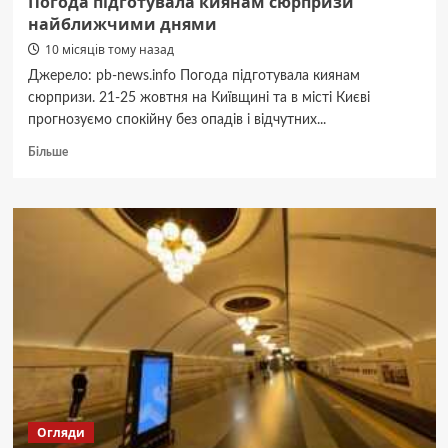
Погода підготувала киянам сюрпризи
найближчими днями
10 місяців тому назад
Джерело: pb-news.info Погода підготувала киянам
сюрпризи. 21-25 жовтня на Київщині та в місті Києві
прогнозуємо спокійну без опадів і відчутних...
Докладніше
Більше
про
Погода
підготувала
киянам
сюрпризи
найближчими
днями
Огляди