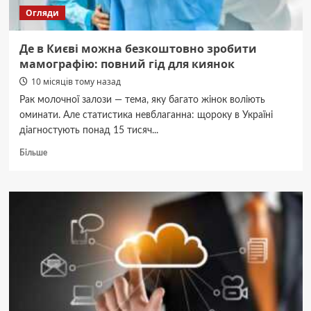
Огляди
Де в Києві можна безкоштовно зробити
мамографію: повний гід для киянок
10 місяців тому назад
Рак молочної залози — тема, яку багато жінок воліють
оминати. Але статистика невблаганна: щороку в Україні
діагностують понад 15 тисяч...
Докладніше
Більше
про
Де
в
Києві
можна
безкоштовно
зробити
мамографію:
повний
гід
для
киянок