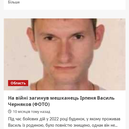
Докладніше
Більше
про
На
Київщині
викрили
групу
шахраїв,
які
видавали
себе
за
екстрасенсів
Область
На війні загинув мешканець Ірпеня Василь
Черняков (ФОТО)
10 місяців тому назад
Під час бойових дій у 2022 році будинок, у якому проживав
Василь із родиною, було повністю знищено, однак він не...