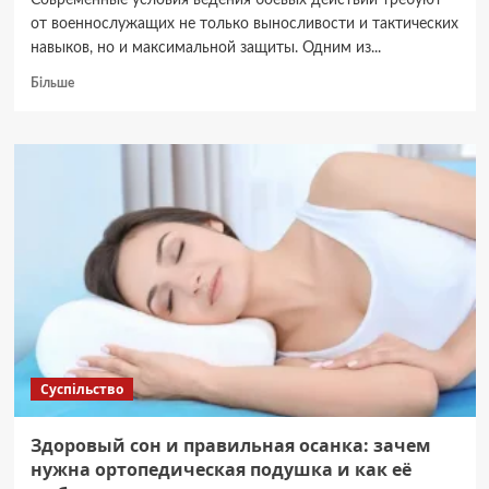
Современные условия ведения боевых действий требуют
от военнослужащих не только выносливости и тактических
навыков, но и максимальной защиты. Одним из...
Докладніше
Більше
про
Плитоноски
с
баллистической
защитой
2
класса:
надежная
защита
и
комфорт
для
военных
и
Суспільство
силовых
структур
Здоровый сон и правильная осанка: зачем
нужна ортопедическая подушка и как её