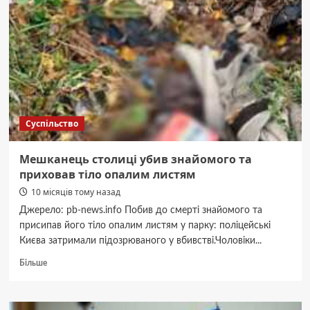
з
вікна
собаку
своєї
подруги
Суспільство
Мешканець столиці убив знайомого та
приховав тіло опалим листям
10 місяців тому назад
Джерело: pb-news.info Побив до смерті знайомого та
присипав його тіло опалим листям у парку: поліцейські
Києва затримали підозрюваного у вбивстві.Чоловіки...
Докладніше
Більше
про
Мешканець
столиці