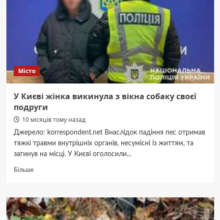
що
варто
знати
про
космічну
подорож
Місто
У Києві жінка викинула з вікна собаку своєї
подруги
10 місяців тому назад
Джерело: korrespondent.net Внаслідок падіння пес отримав
тяжкі травми внутрішніх органів, несумісні із життям, та
загинув на місці. У Києві оголосили...
Докладніше
Більше
про
У
Києві
жінка
викинула