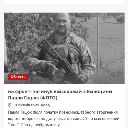
про
У
Київській
ОВА
з
представниками
французького
бізнесу
обговорили
залучення
інвестицій
Область
на фронті загинув військовий з Київщини
Павло Гацюк (ФОТО)
10 місяців тому назад
Павло Гацюк після початку повномасштабного вторгнення
ворога добровільно долучився до лав ЗСУ та мав позивний
"Ганс". Про це повідомили у...