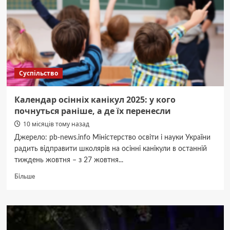
аеродромів
Суспільство
Календар осінніх канікул 2025: у кого
почнуться раніше, а де їх перенесли
10 місяців тому назад
Джерело: pb-news.info Міністерство освіти і науки України
радить відправити школярів на осінні канікули в останній
тиждень жовтня – з 27 жовтня...
Докладніше
Більше
про
Календар
осінніх
канікул
2025: