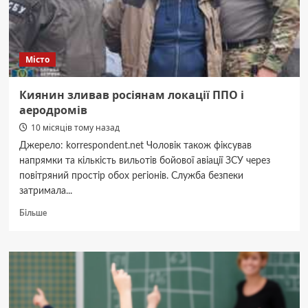
колокацію
Місто
Киянин зливав росіянам локації ППО і
аеродромів
10 місяців тому назад
Джерело: korrespondent.net Чоловік також фіксував
напрямки та кількість вильотів бойової авіації ЗСУ через
повітряний простір обох регіонів. Служба безпеки
затримала...
Докладніше
Більше
про
Киянин
зливав
росіянам
локації
ППО
і