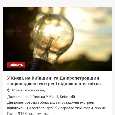
Vikna
best:
як
працює
компанія,
де
до
вікон
ставляться
як
до
інвестиції
Область
У Києві, на Київщині та Дніпропетровщині
запроваджені екстрені відключення світла
10 місяців тому назад
Джерело: ukrinform.ua У Києві, Київській та
Дніпропетровській областях запроваджені екстрені
відключення електроенергії. Як передає Укрінформ, про це
Група ДТЕК повідомляє...