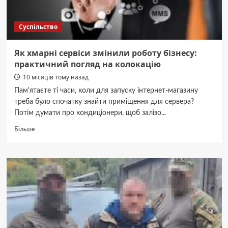
Суспільство
Як хмарні сервіси змінили роботу бізнесу:
практичний погляд на колокацію
10 місяців тому назад
Пам'ятаєте ті часи, коли для запуску інтернет-магазину
треба було спочатку знайти приміщення для сервера?
Потім думати про кондиціонери, щоб залізо...
Докладніше
Більше
про
Як
хмарні
сервіси
змінили
роботу
бізнесу:
практичний
погляд
на