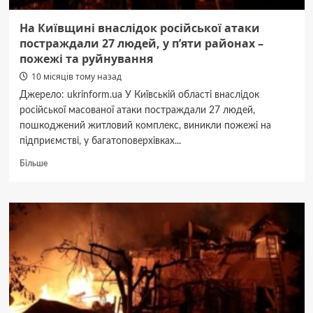
На Київщині внаслідок російської атаки
постраждали 27 людей, у п’яти районах –
пожежі та руйнування
10 місяців тому назад
Джерело: ukrinform.ua У Київській області внаслідок
російської масованої атаки постраждали 27 людей,
пошкоджений житловий комплекс, виникли пожежі на
підприємстві, у багатоповерхівках...
Докладніше
Більше
про
На
Київщині
внаслідок
російської
атаки
постраждали
27
людей,
у
п’яти