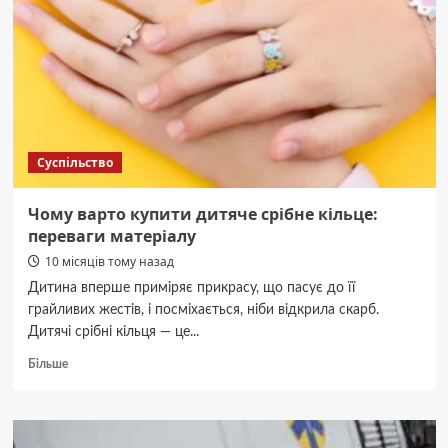
Києві:
що
входить
у
комплекс
Суспільство
Чому варто купити дитяче срібне кільце:
переваги матеріалу
10 місяців тому назад
Дитина вперше приміряє прикрасу, що пасує до її
грайливих жестів, і посміхається, ніби відкрила скарб.
Дитячі срібні кільця — це...
Докладніше
Більше
про
Чому
варто
купити