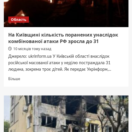
районах
–
пожежі
Область
та
руйнування
На Київщині кількість поранених унаслідок
комбінованої атаки РФ зросла до 31
10 місяців тому назад
Джерело: ukrinform.ua У Київській області внаслідок
російської масованої атаки у неділю постраждала 31
людина, зокрема троє дітей. Як передає Укрінформ,...
Докладніше
Більше
про
На
Київщині
кількість
поранених
унаслідок
комбінованої
атаки
РФ