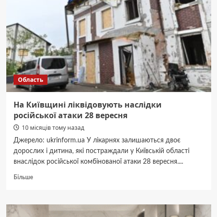
наслідки
комбінованої
російської
атаки
Область
На Київщині ліквідовують наслідки
російської атаки 28 вересня
10 місяців тому назад
Джерело: ukrinform.ua У лікарнях залишаються двоє
дорослих і дитина, які постраждали у Київській області
внаслідок російської комбінованої атаки 28 вересня....
Докладніше
Більше
про
На
Київщині
ліквідовують