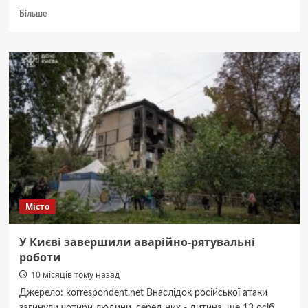
Докладніше
Більше
про
17-
річний
молодик
у
Києві
робив
закладки
наркотиків
Місто
У Києві завершили аварійно-рятувальні
роботи
10 місяців тому назад
Джерело: korrespondent.net Внаслідок російської атаки