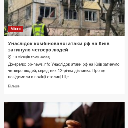
зросла
до
31
Місто
Унаслідок комбінованої атаки рф на Київ
загинуло четверо людей
10 місяців тому назад
Джерело: pb-news.info Унаслідок атаки рф на Київ загинуло
четверо людей, серед них 12-річна дівчинка. Про це
повідомили в поліції столиці.Ще...
Докладніше
Більше
про
Унаслідок
комбінованої
атаки
рф
на
Київ