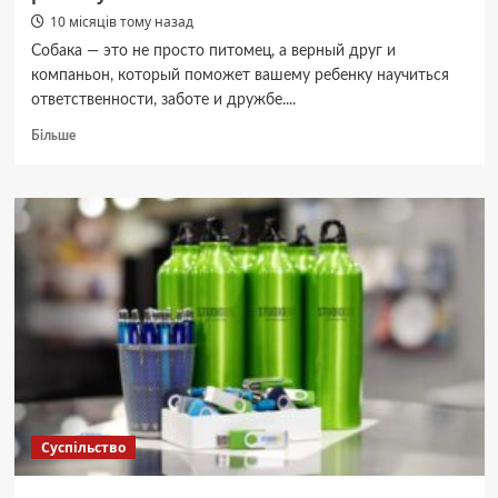
10 місяців тому назад
Собака — это не просто питомец, а верный друг и
компаньон, который поможет вашему ребенку научиться
ответственности, заботе и дружбе....
Докладніше
Більше
про
ТОП-10
собак,
которые
можно
подарить
ребенку
Суспільство