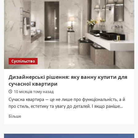
наслідки
російської
атаки
28
вересня
Суспільство
Дизайнерські рішення: яку ванну купити для
сучасної квартири
10 місяців тому назад
Сучасна квартира — це не лише про функціональність, а й
про стиль, естетику та увагу до деталей. І якщо раніше...
Докладніше
Більше
про
Дизайнерські
рішення: