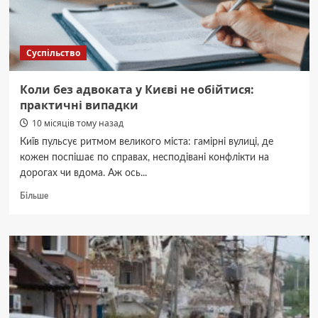
Суспільство
Коли без адвоката у Києві не обійтися:
практичні випадки
10 місяців тому назад
Київ пульсує ритмом великого міста: гамірні вулиці, де
кожен поспішає по справах, несподівані конфлікти на
дорогах чи вдома. Аж ось...
Докладніше
Більше
про
Коли
без
адвоката
у
Києві
не
обійтися:
практичні