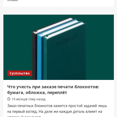
Більше
про
Шоколадное
СПА
–
сладкий
ритуал
красоты,
гармонии
и
удовольствия
Суспільство
Что учесть при заказе печати блокнотов:
бумага, обложка, переплёт
10 місяців тому назад
Заказ печатных блокнотов кажется простой задачей лишь
на первый взгляд. На деле же каждая деталь влияет на