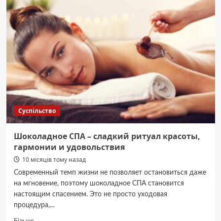
свою
собаку
посеред
вулиці
у
столиці
Суспільство
Шоколадное СПА – сладкий ритуал красоты,
гармонии и удовольствия
10 місяців тому назад
Современный темп жизни не позволяет остановиться даже
на мгновение, поэтому шоколадное СПА становится
настоящим спасением. Это не просто уходовая
процедура,...
Докладніше