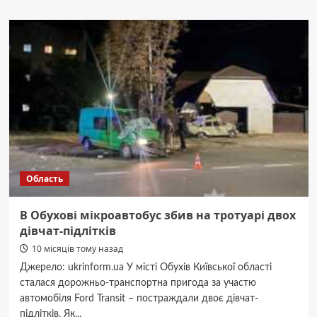
На
Київщині
внаслідок
атаки
російських
дронів
постраждала
жінка,
є
пошкодження
Область
В Обухові мікроавтобус збив на тротуарі двох
дівчат-підлітків
10 місяців тому назад
Джерело: ukrinform.ua У місті Обухів Київської області
сталася дорожньо-транспортна пригода за участю
автомобіля Ford Transit – постраждали двоє дівчат-
підлітків. Як...