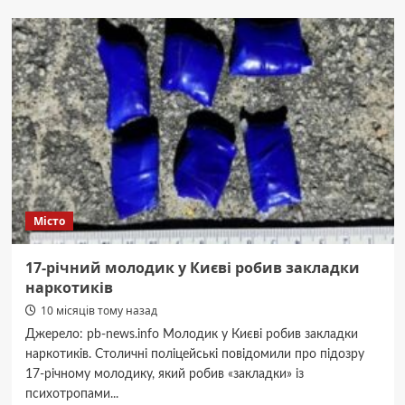
Києвом
розпочалося
заселення
містечка
для
ВПО:
родини
отримали
нові
будинки
під
нульову
Місто
оренду
17-річний молодик у Києві робив закладки
наркотиків
10 місяців тому назад
Джерело: pb-news.info Молодик у Києві робив закладки
наркотиків. Столичні поліцейські повідомили про підозру
17-річному молодику, який робив «закладки» із
психотропами...