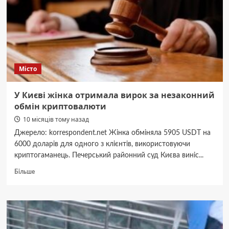
загинуло
четверо
людей
Місто
У Києві жінка отримала вирок за незаконний
обмін криптовалюти
10 місяців тому назад
Джерело: korrespondent.net Жінка обміняла 5905 USDT на
6000 доларів для одного з клієнтів, використовуючи
криптогаманець. Печерський районний суд Києва виніс...
Докладніше
Більше
про
У
Києві
жінка
отримала
вирок