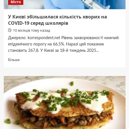
Місто
У Києві збільшилася кількість хворих на
COVID-19 серед школярів
10 місяців тому назад
Джерело: korrespondent.net Рівень захворюваності нижчий
епідемічного порогу на 66,5%. Наразі цей показник
становить 267,8. У Києві за 18-й тиждень 2025...
Докладніше
Більше
про
У
Києві
збільшилася
кількість
хворих
на
COVID-
19
серед
школярів