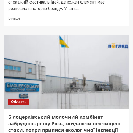
справжній фестиваль ідей, де кожен елемент має
розповідати історію бренду. Уявіть,...
Докладніше
Більше
про
Як
обрати
прапор
на
замовлення
для
корпоративних
заходів
Область
Білоцерківський молочний комбінат
забруднює річку Рось, скидаючи неочищені
стоки, попри приписи екологічної інспекції