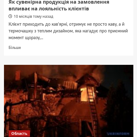
Як сувенірна продукція на замовлення
впливає на лояльність клієнтів
10 місяців тому назад
Клієнт приходить до кав'ярні, отримує не просто каву, а й
термочашку з теплим дизайном, яка нагадує про приємний
момент щоразу,...
Докладніше
Більше
про
Як
сувенірна
продукція
на
замовлення
впливає
на
лояльність
клієнтів
Область