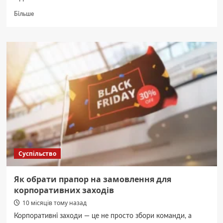
Докладніше
Більше
про
В
Обухові
мікроавтобус
збив
на
тротуарі
двох
дівчат-
підлітків
Суспільство
Як обрати прапор на замовлення для
корпоративних заходів
10 місяців тому назад
Корпоративні заходи — це не просто збори команди, а