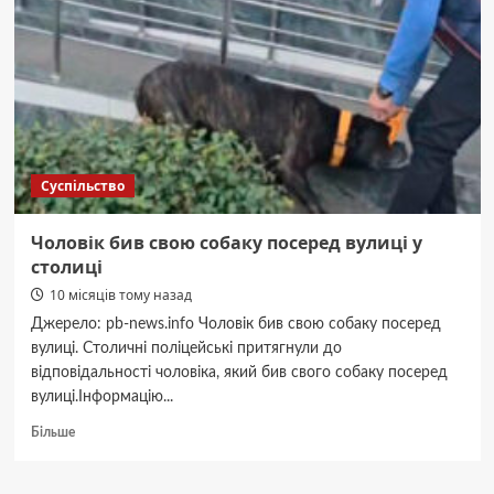
за
незаконний
обмін
криптовалюти
Суспільство
Чоловік бив свою собаку посеред вулиці у
столиці
10 місяців тому назад
Джерело: pb-news.info Чоловік бив свою собаку посеред
вулиці. Столичні поліцейські притягнули до
відповідальності чоловіка, який бив свого собаку посеред
вулиці.Інформацію...
Докладніше
Більше
про
Чоловік
бив