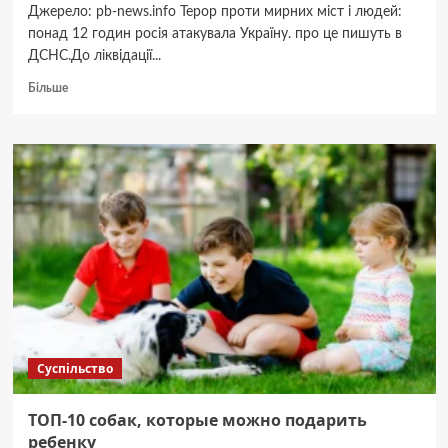
Джерело: pb-news.info Терор проти мирних міст і людей:
понад 12 годин росія атакувала Україну. про це пишуть в
ДСНС.До ліквідації...
Докладніше
Більше
про
Понад
12
годин
росія
атакувала
Україну
з
неба
Суспільство
ТОП-10 собак, которые можно подарить
ребенку