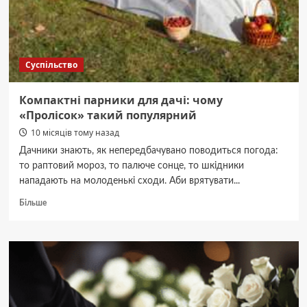
Суспільство
Компактні парники для дачі: чому
«Пролісок» такий популярний
10 місяців тому назад
Дачники знають, як непередбачувано поводиться погода:
то раптовий мороз, то палюче сонце, то шкідники
нападають на молоденькі сходи. Аби врятувати...
Докладніше
Більше
про
Компактні
парники
для
дачі:
чому
«Пролісок»
такий