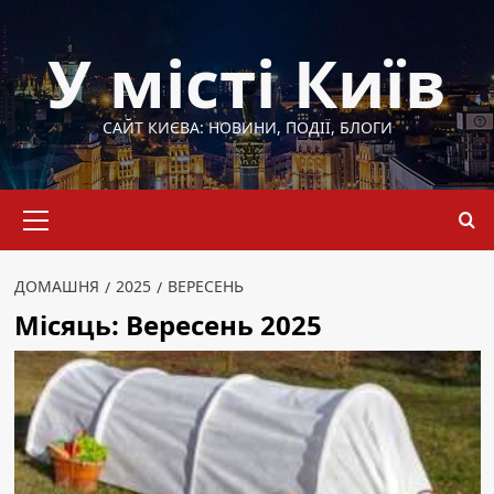
Перейти
до
У місті Київ
вмісту
САЙТ КИЄВА: НОВИНИ, ПОДІЇ, БЛОГИ
Основне
меню
ДОМАШНЯ
2025
ВЕРЕСЕНЬ
Місяць:
Вересень 2025