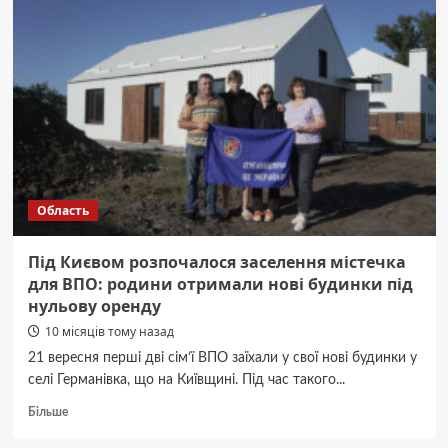
яку
ванну
купити
для
сучасної
квартири
Область
Під Києвом розпочалося заселення містечка
для ВПО: родини отримали нові будинки під
нульову оренду
10 місяців тому назад
21 вересня перші дві сім’ї ВПО заїхали у свої нові будинки у
селі Германівка, що на Київщині. Під час такого...
Докладніше
Більше
про
Під