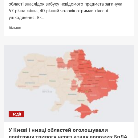
області внаслідок вибуху невідомого предмета загинула
57-річна жінка, 40-річний чоловік отримав тілесні
ушкодження. Як...
Докладніше
Більше
про
На
Київщині
через
вибух
невідомого
предмета
загинула
жінка
Події
У Києві і низці областей оголошували
повітряну тривогу через атаку ворожих БпЛА