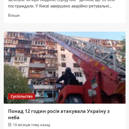
загинули чотири людини, серед них - дитина, ще 13 осіб
постраждали. У Києві завершено аварійно-рятувальні...
Докладніше
Більше
про
У
Києві
завершили
аварійно-
рятувальні
роботи
Суспільство
Понад 12 годин росія атакувала Україну з
неба
10 місяців тому назад