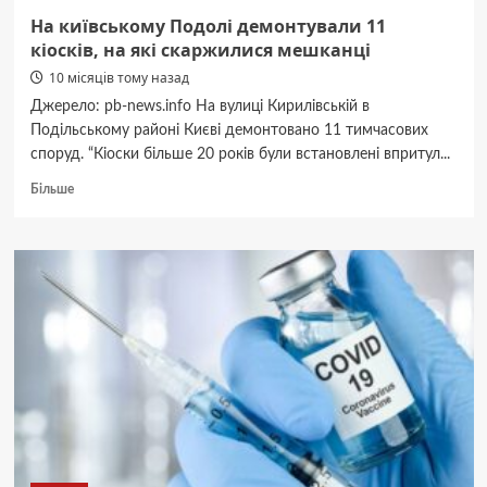
На київському Подолі демонтували 11
кіосків, на які скаржилися мешканці
10 місяців тому назад
Джерело: pb-news.info На вулиці Кирилівській в
Подільському районі Києві демонтовано 11 тимчасових
споруд. “Кіоски більше 20 років були встановлені впритул...
Докладніше
Більше
про
На
київському
Подолі
демонтували
11
кіосків,
на
які
скаржилися
мешканці