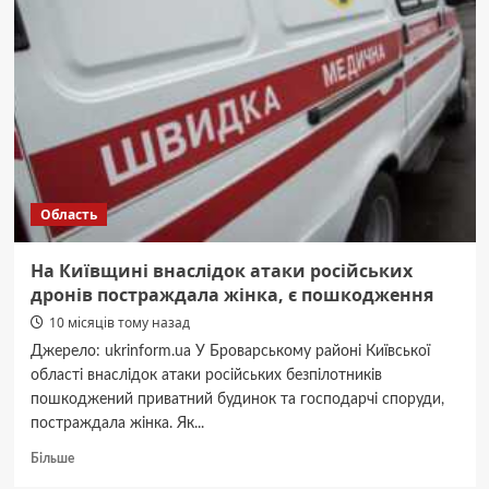
дитяче
срібне
кільце:
переваги
матеріалу
Область
На Київщині внаслідок атаки російських
дронів постраждала жінка, є пошкодження
10 місяців тому назад
Джерело: ukrinform.ua У Броварському районі Київської
області внаслідок атаки російських безпілотників
пошкоджений приватний будинок та господарчі споруди,
постраждала жінка. Як...
Докладніше
Більше
про