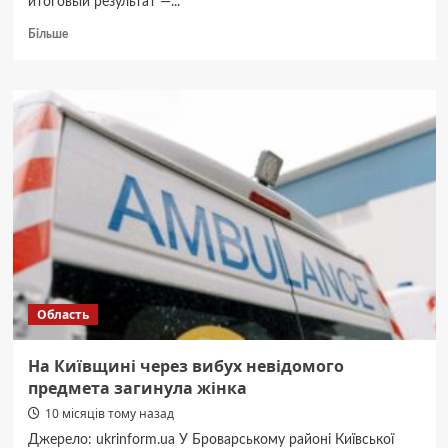
итоговый результат —...
Докладніше
Більше
про
Что
учесть
при
заказе
печати
блокнотов:
бумага,
обложка,
переплёт
Область
На Київщині через вибух невідомого
предмета загинула жінка
10 місяців тому назад
Джерело: ukrinform.ua У Броварському районі Київської