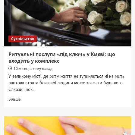
популярний
Суспільство
Ритуальні послуги «під ключ» у Києві: що
входить у комплекс
10 місяців тому назад
У великому місті, де ритм життя не зупиняється ні на мить,
раптова втрата близької людини може зламати будь-кого.
Сльози, шок...
Докладніше
Більше
про
Ритуальні
послуги
«під
ключ»
у