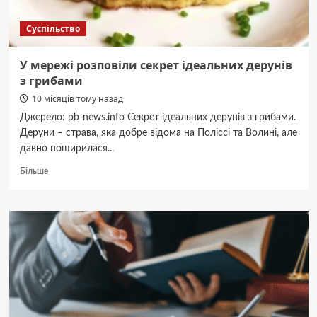
Суспільство
У мережі розповіли секрет ідеальних дерунів
з грибами
10 місяців тому назад
Джерело: pb-news.info Секрет ідеальних дерунів з грибами.
Деруни – страва, яка добре відома на Поліссі та Волині, але
давно поширилася...
Докладніше
Більше
про
У
мережі
розповіли
секрет
ідеальних
дерунів
з
грибами