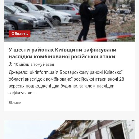
випадки
Область
У шести районах Київщини зафіксували
наслідки комбінованої російської атаки
10 місяців тому назад
Джерело: ukrinform.ua У Броварському районі Київської
області внаслідок комбінованої російської атаки вночі 28
вересня пошкоджені два будинки, загалом наслідки
зафіксували...
Докладніше
Більше
про
У
шести
районах
Київщини
зафіксували