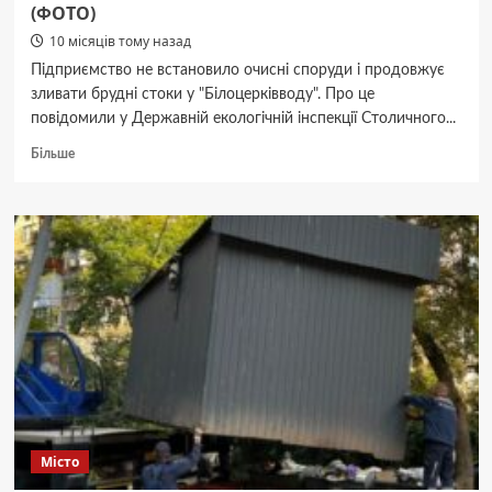
(ФОТО)
10 місяців тому назад
Підприємство не встановило очисні споруди і продовжує
зливати брудні стоки у "Білоцерківводу". Про це
повідомили у Державній екологічній інспекції Столичного...
Докладніше
Більше
про
Білоцерківський
молочний
комбінат
забруднює
річку
Рось,
скидаючи
неочищені
стоки,
попри
приписи
екологічної
інспекції
Місто
(ФОТО)