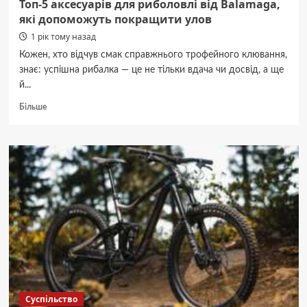
Топ-5 аксесуарів для риболовлі від Balamaga,
які допоможуть покращити улов
1 рік тому назад
Кожен, хто відчув смак справжнього трофейного клювання,
знає: успішна рибалка — це не тільки вдача чи досвід, а ще
й...
Докладніше
Більше
про
Топ-5
аксесуарів
для
риболовлі
від
Balamaga,
які
допоможуть
покращити
улов
Суспільство