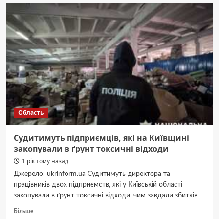
Києві
на
заслужений
відпочинок
провели
начальника
аварійно-
рятувальної
частини
Область
Судитимуть підприємців, які на Київщині
закопували в ґрунт токсичні відходи
1 рік тому назад
Джерело: ukrinform.ua Судитимуть директора та
працівників двох підприємств, які у Київській області
закопували в ґрунт токсичні відходи, чим завдали збитків...
Докладніше
Більше