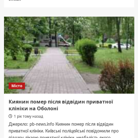
про
Руйнування
тунелю
метро:
суд
відправив
під
нічний
домашній
арешт
директора
департаменту
КМДА
Місто
Киянин помер після відвідин приватної
клініки на Оболоні
1 рік тому назад
Джерело: pb-news.info Киянин помер після відвідин
приватної клініки. Київські поліцейські повідомили про