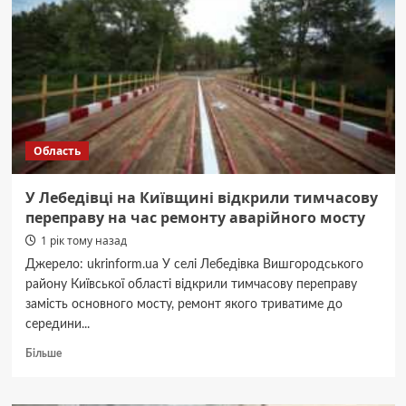
небо»
на
Київщині
збили
700
ворожих
БПЛА
Область
У Лебедівці на Київщині відкрили тимчасову
переправу на час ремонту аварійного мосту
1 рік тому назад
Джерело: ukrinform.ua У селі Лебедівка Вишгородського
району Київської області відкрили тимчасову переправу
замість основного мосту, ремонт якого триватиме до
середини...
Докладніше
Більше
про
У
Лебедівці