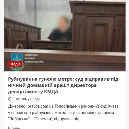
на
Київщині
відкрили
тимчасову
переправу
на
час
ремонту
аварійного
мосту
Події
Руйнування тунелю метро: суд відправив під
нічний домашній арешт директора
департаменту КМДА
1 рік тому назад
Джерело: pravda.com.ua Голосіївський районний суд Києва
у справі про руйнування метро на ділянці між станціями
"Либідська" – "Теремки", відправив під...
Докладніше
Більше