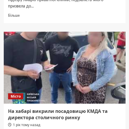
підозру лікарю приватної клініки, недбалість якого
призвела до...
Докладніше
Більше
про
Киянин
помер
після
відвідин
приватної
клініки
на
Оболоні
Місто
На хабарі викрили посадовицю КМДА та
директора столичного ринку
1 рік тому назад