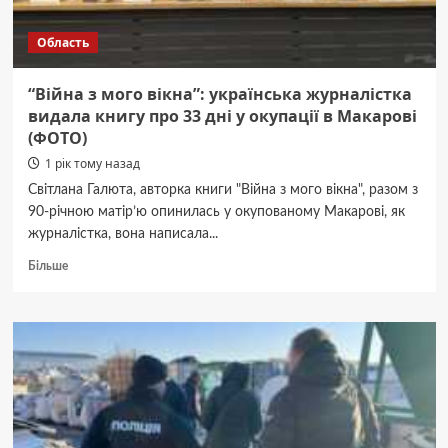
місті
Область
“Війна з мого вікна”: українська журналістка
видала книгу про 33 дні у окупації в Макарові
(ФОТО)
1 рік тому назад
Світлана Галюта, авторка книги "Війна з мого вікна", разом з
90-річною матір’ю опинилась у окупованому Макарові, як
журналістка, вона написала...
Докладніше
Більше
про
“Війна
з
мого
вікна”:
українська
журналістка
видала
книгу