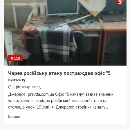
чоловіка
за
зауваження:
поліція
Київщини
почала
розслідування
Події
Через російську атаку постраждав офіс “5
каналу”
1 рік тому назад
Джерело: pravda.com.ua Офіс "5 каналу" зазнав значних
ушкоджень внаслідок російської масованої атаки на
столицю уночі 10 липня. Джерело: сторінка каналу...
Докладніше
Більше
про
Через