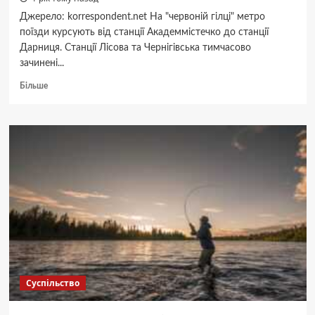
Джерело: korrespondent.net На "червоній гілці" метро
поїзди курсують від станції Академмістечко до станції
Дарниця. Станції Лісова та Чернігівська тимчасово
зачинені...
Докладніше
Більше
про
На
“червоній
гілці”
метро
Києва
обмежено
рух
поїздів
через
пожежу
Суспільство