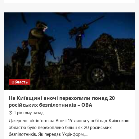
про
Судитимуть
підприємців,
які
на
Київщині
закопували
в
ґрунт
токсичні
відходи
Область
На Київщині вночі перехопили понад 20
російських безпілотників – ОВА
1 рік тому назад
Джерело: ukrinform.ua Вночі 19 липня у небі над Київською
областю було перехоплено більш як 20 російських
безпілотників. Як передає Укрінформ,...