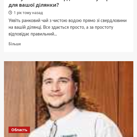
для вашої ділянки?
1 рік тому назад
Уявіть ранковий чай з чистою водою прямо зі свердловини
на вашій ділянці. Все здається просто, а за простоту
відповідає правильний...
Докладніше
Більше
про
Які
бувають
типи
свердловин
і
яку
обрати
для
вашої
ділянки?
Область