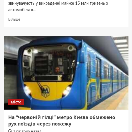
звинувачують у викраденні майже 15 млн гривень з
автомобіля в...
Докладніше
Більше
про
Вирізали
отвір
в
багажнику
і
викрали
майже
15
млн
грн:
підозрюють
киян
та
Місто
жителів
області
На “червоній гілці” метро Києва обмежено
рух поїздів через пожежу
1 рік тому назад