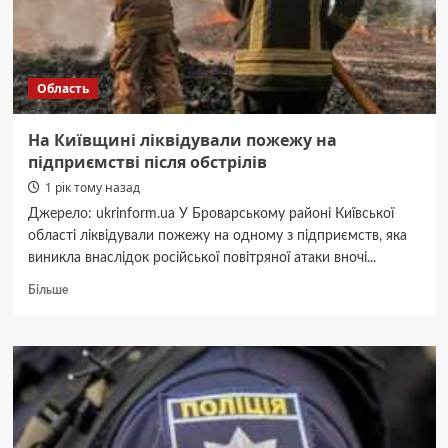
Область
На Київщині ліквідували пожежу на
підприємстві після обстрілів
1 рік тому назад
Джерело: ukrinform.ua У Броварському районі Київської
області ліквідували пожежу на одному з підприємств, яка
виникла внаслідок російської повітряної атаки вночі...
Докладніше
Більше
про
На
Київщині
ліквідували
пожежу
на
підприємстві
після