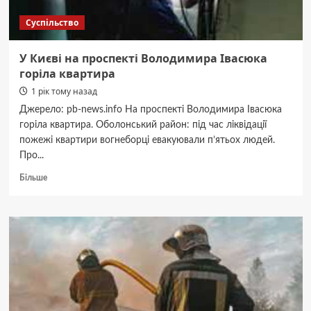
підтримку
Суспільство
ЗСУ
(ВІДЕО)
У Києві на проспекті Володимира Івасюка
горіла квартира
1 рік тому назад
Джерело: pb-news.info На проспекті Володимира Івасюка
горіла квартира. Оболонський район: під час ліквідації
пожежі квартири вогнеборці евакуювали п’ятьох людей.
Про...
Докладніше
Більше
про
У
Києві
на
проспекті
Володимира
Івасюка
горіла
квартира