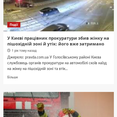
Події
У Києві працівник прокуратури збив жінку на
пішохідній зоні й утік: його вже затримано
1 рік тому назад
Джерело: pravda.com.ua У Голосіївському районі Києва
службовець органів прокуратури на автомобілі скоїв наїзд
на жінку на пішохідній зоні та втік...
Докладніше
Більше
про
У
Києві
працівник
прокуратури
збив
жінку
на