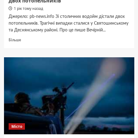
двох потопельників
1 рік тому назад
Джерело: pb-news.info Зі столичних водойм дістали двох
потопельників. Трагічні випадки сталися у Святошинському
та Деснянському районі. Про це пише Вечірній...
Докладніше
Більше
про
Зі
столичних
водойм
рятувальники
дістали
двох
потопельників
Місто