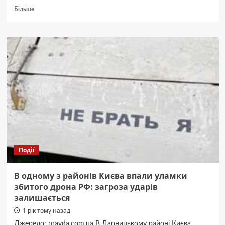
Докладніше
Більше
про
На
Київщині
вночі
перехопили
понад
20
російських
безпілотників
–
ОВА
Події
В одному з районів Києва впали уламки
збитого дрона РФ: загроза ударів
залишається
1 рік тому назад
Джерело: pravda.com.ua В Дарницькому районі Києва