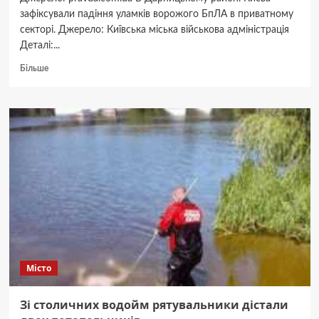
зафіксували падіння уламків ворожого БпЛА в приватному
секторі. Джерело: Київська міська військова адміністрація
Деталі:...
Докладніше
Більше
про
В
одному
з
районів
Києва
впали
уламки
збитого
дрона
РФ:
загроза
ударів
залишається
Місто
Зі столичних водойм рятувальники дістали