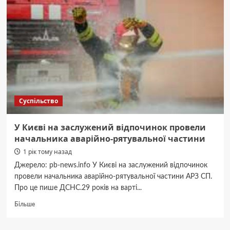
два
роки
допомагала
гвалтувати
власну
доньку
Суспільство
У Києві на заслужений відпочинок провели
начальника аварійно-рятувальної частини
1 рік тому назад
Джерело: pb-news.info У Києві на заслужений відпочинок
провели начальника аварійно-рятувальної частини АРЗ СП.
Про це пише ДСНС.29 років на варті...
Докладніше
Більше
про
У