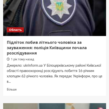
обстрілів
Область
Підліток побив літнього чоловіка за
зауваження: поліція Київщини почала
розслідування
1 рік тому назад
Джерело: ukrinform.ua У Білоцерківському районі Київської
області правоохоронці розслідують побиття 16-річним
хлопцем 62-річного чоловіка. Як передає Укрінформ, про це
в...
Докладніше
Більше
про
Підліток
побив
літнього