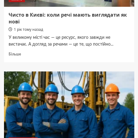
Чисто в Києві: коли речі мають виглядати як
нові
1 рік тому назад
У великому місті час — це ресурс, якого завжди не
вистачає. А догляд за речами — це те, що постійно...
Докладніше
Більше
про
Чисто
в
Києві:
коли
речі
мають
виглядати
як
нові