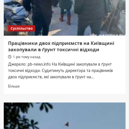
про
33
дні
у
окупації
Суспільство
в
Макарові
(ФОТО)
Працівники двох підприємств на Київщині
закопували в ґрунт токсичні відходи
1 рік тому назад
Джерело: pb-news.info На Київщині закопували в ґрунт
токсичні відходи. Судитимуть директора та працівників
двох підприємств, які закопували в ґрунт на...
Докладніше
Більше
про
Працівники
двох
підприємств
на
Київщині
закопували