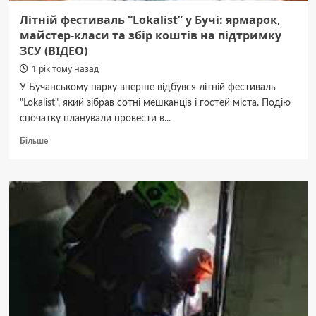
Літній фестиваль “Lokalist” у Бучі: ярмарок,
майстер-класи та збір коштів на підтримку
ЗСУ (ВІДЕО)
1 рік тому назад
У Бучанському парку вперше відбувся літній фестиваль
"Lokalist", який зібрав сотні мешканців і гостей міста. Подію
спочатку планували провести в...
Докладніше
Більше
про
Літній
фестиваль
“Lokalist”
у
Бучі:
ярмарок,
майстер-
класи
та
збір
коштів
на