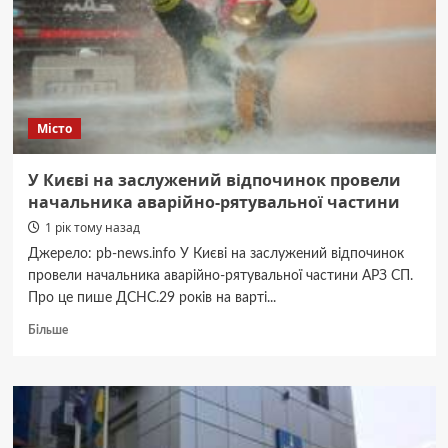
пішохідній
зоні
й
утік:
його
вже
Місто
затримано
У Києві на заслужений відпочинок провели
начальника аварійно-рятувальної частини
1 рік тому назад
Джерело: pb-news.info У Києві на заслужений відпочинок
провели начальника аварійно-рятувальної частини АРЗ СП.
Про це пише ДСНС.29 років на варті...
Докладніше
Більше
про
У
Києві
на
заслужений
відпочинок