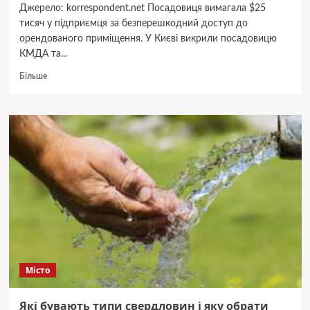
Джерело: korrespondent.net Посадовиця вимагала $25
тисяч у підприємця за безперешкодний доступ до
орендованого приміщення. У Києві викрили посадовицю
КМДА та...
Докладніше
Більше
про
На
хабарі
викрили
посадовицю
КМДА
та
директора
столичного
ринку
Місто
Які бувають типи свердловин і яку обрати