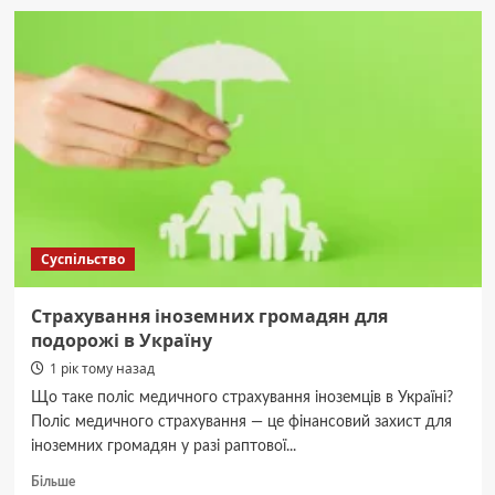
російську
атаку
постраждав
офіс
“5
каналу”
Суспільство
Страхування іноземних громадян для
подорожі в Україну
1 рік тому назад
Що таке поліс медичного страхування іноземців в Україні?
Поліс медичного страхування — це фінансовий захист для
іноземних громадян у разі раптової...
Докладніше
Більше