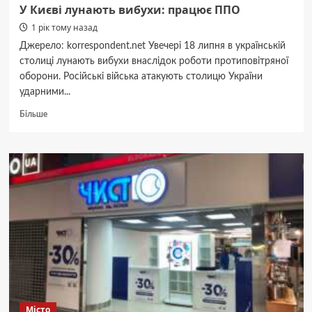
У Києві лунають вибухи: працює ППО
1 рік тому назад
Джерело: korrespondent.net Увечері 18 липня в українській
столиці лунають вибухи внаслідок роботи протиповітряної
оборони. Російські війська атакують столицю України
ударними...
Докладніше
Більше
про
У
Києві
лунають
вибухи:
працює
ППО
Місто