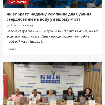
Суспільство
Як вибрати надійну компанію для буріння
свердловини на воду у вашому місті
1 рік тому назад
Власна свердловина — це зручність і гарантія якісної, чистої
води для вашої оселі. Однак процес буріння потребує
професійного підходу і...
Докладніше
Більше
про
Як
вибрати
надійну
компанію
для
буріння
свердловини
на
воду
у
вашому