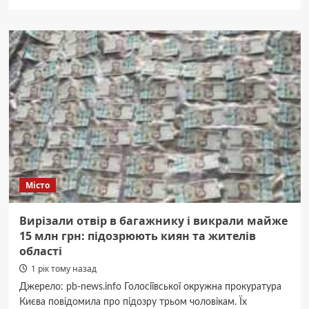
про
Страхування
іноземних
громадян
для
подорожі
в
Україну
Місто
Вирізали отвір в багажнику і викрали майже
15 млн грн: підозрюють киян та жителів
області
1 рік тому назад
Джерело: pb-news.info Голосіївської окружна прокуратура
Києва повідомила про підозру трьом чоловікам. Їх