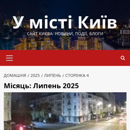
Перейти
до
У місті Київ
вмісту
САЙТ КИЄВА: НОВИНИ, ПОДІЇ, БЛОГИ
Основне
меню
ДОМАШНЯ
2025
ЛИПЕНЬ
СТОРІНКА 4
Місяць:
Липень 2025