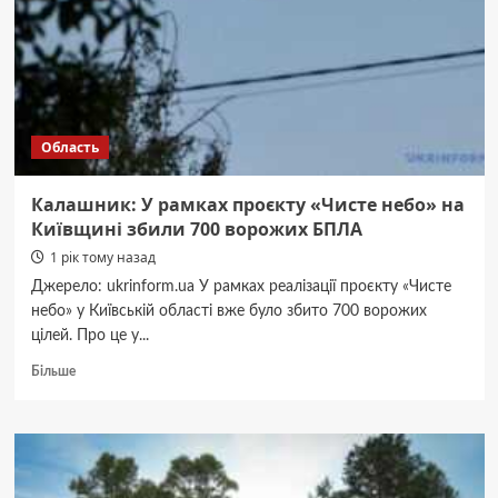
в
ґрунт
токсичні
відходи
Область
Калашник: У рамках проєкту «Чисте небо» на
Київщині збили 700 ворожих БПЛА
1 рік тому назад
Джерело: ukrinform.ua У рамках реалізації проєкту «Чисте
небо» у Київській області вже було збито 700 ворожих
цілей. Про це у...
Докладніше
Більше
про
Калашник:
У
рамках
проєкту
«Чисте