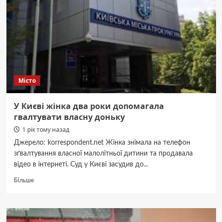
провели
начальника
аварійно-
рятувальної
частини
Місто
У Києві жінка два роки допомагала
гвалтувати власну доньку
1 рік тому назад
Джерело: korrespondent.net Жінка знімала на телефон
зґвалтування власної малолітньої дитини та продавала
відео в інтернеті. Суд у Києві засудив до...
Докладніше
Більше
про
У
Києві
жінка