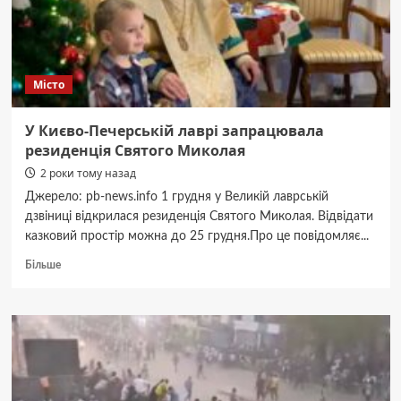
Місто
У Києво-Печерській лаврі запрацювала
резиденція Святого Миколая
2 роки тому назад
Джерело: pb-news.info 1 грудня у Великій лаврській
дзвіниці відкрилася резиденція Святого Миколая. Відвідати
казковий простір можна до 25 грудня.Про це повідомляє...
Докладніше
Більше
про
У
Києво-
Печерській
лаврі
запрацювала
резиденція
Святого