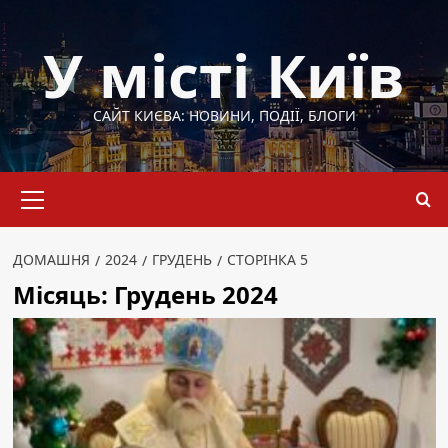
Перейти
до
У місті Київ
вмісту
САЙТ КИЄВА: НОВИНИ, ПОДІЇ, БЛОГИ
Основне
меню
ДОМАШНЯ
2024
ГРУДЕНЬ
СТОРІНКА 5
Місяць:
Грудень 2024