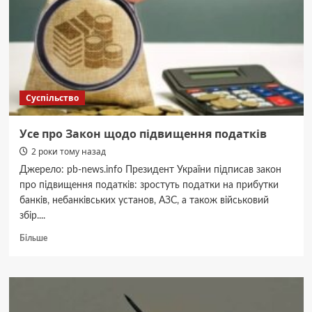
Суспільство
Усе про Закон щодо підвищення податків
2 роки тому назад
Джерело: pb-news.info Президент України підписав закон
про підвищення податків: зростуть податки на прибутки
банків, небанківських установ, АЗС, а також військовий
збір....
Докладніше
Більше
про
Усе
про
Закон
щодо