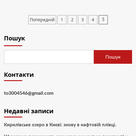
З
першим
днем
Пагінація
Попередній
1
2
3
4
5
зими
записів
2024:
яскраві
Пошук
картинки
та
листівки
для
Пошук
рідних
з
1
Контакти
грудня
to3004546@gmail.com
Недавні записи
Кирилівське озеро в Києві: знову в нафтовій плівці.