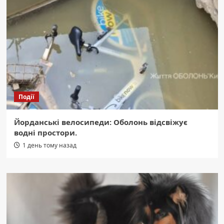
Події
Йорданські велосипеди: Оболонь відсвіжує
водні простори.
1 день тому назад