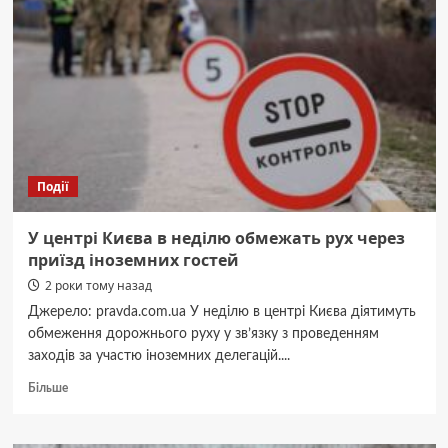
пролунали
вибухи
Події
У центрі Києва в неділю обмежать рух через
приїзд іноземних гостей
2 роки тому назад
Джерело: pravda.com.ua У неділю в центрі Києва діятимуть
обмеження дорожнього руху у зв’язку з проведенням
заходів за участю іноземних делегацій....
Докладніше
Більше
про
У
центрі