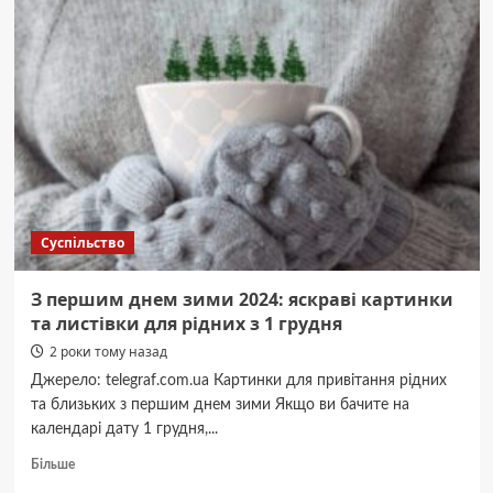
Києва
в
неділю
обмежать
рух
через
приїзд
іноземних
гостей
Суспільство
З першим днем зими 2024: яскраві картинки
та листівки для рідних з 1 грудня
2 роки тому назад
Джерело: telegraf.com.ua Картинки для привітання рідних
та близьких з першим днем зими Якщо ви бачите на
календарі дату 1 грудня,...
Докладніше
Більше
про