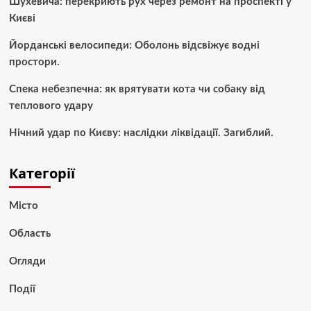
Шухевича: перекриють рух через ремонт на проспекті у
Києві
Йорданські велосипеди: Оболонь відсвіжує водні
простори.
Спека небезпечна: як врятувати кота чи собаку від
теплового удару
Нічний удар по Києву: наслідки ліквідації. Загиблий.
Категорії
Місто
Область
Огляди
Події