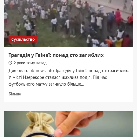
Миколая
Суспільство
Трагедія у Гвінеї: понад сто загиблих
2 роки тому назад
Джерело: pb-news.info Трагедія у Гвінеї: понад сто загиблих.
У місті Нзерекоре сталася жахлива подія. Під час
футбольного матчу загинуло більше...
Докладніше
Більше
про
Трагедія
у
Гвінеї:
понад
сто
загиблих