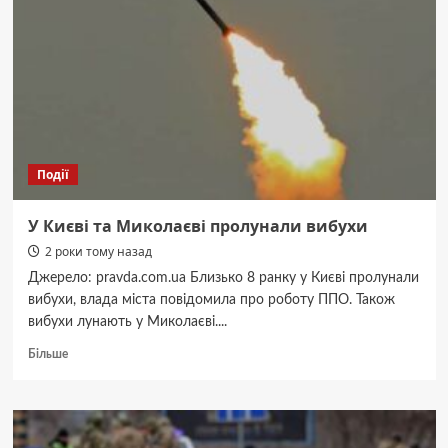
підвищення
податків
Події
У Києві та Миколаєві пролунали вибухи
2 роки тому назад
Джерело: pravda.com.ua Близько 8 ранку у Києві пролунали
вибухи, влада міста повідомила про роботу ППО. Також
вибухи лунають у Миколаєві....
Докладніше
Більше
про
У
Києві
та
Миколаєві