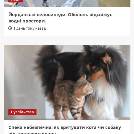
Йорданські велосипеди: Оболонь відсвіжує
водні простори.
1 день тому назад
Суспільство
Спека небезпечна: як врятувати кота чи собаку
від теплового удару