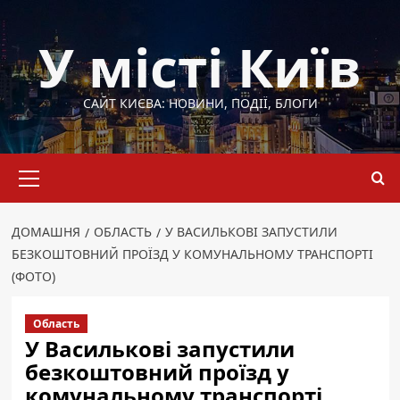
Перейти
до
У місті Київ
вмісту
САЙТ КИЄВА: НОВИНИ, ПОДІЇ, БЛОГИ
Основне
меню
ДОМАШНЯ
ОБЛАСТЬ
У ВАСИЛЬКОВІ ЗАПУСТИЛИ
БЕЗКОШТОВНИЙ ПРОЇЗД У КОМУНАЛЬНОМУ ТРАНСПОРТІ
(ФОТО)
Область
У Василькові запустили
безкоштовний проїзд у
комунальному транспорті